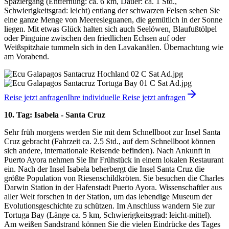
Spaziergang (Entfernung: ca. 6 km, Dauer: ca. 1 Std.,
Schwierigkeitsgrad: leicht) entlang der schwarzen Felsen sehen Sie
eine ganze Menge von Meeresleguanen, die gemütlich in der Sonne
liegen. Mit etwas Glück halten sich auch Seelöwen, Blaufußtölpel
oder Pinguine zwischen den friedlichen Echsen auf oder
Weißspitzhaie tummeln sich in den Lavakanälen. Übernachtung wie
am Vorabend.
Reise jetzt anfragen
Ihre individuelle Reise jetzt anfragen
10. Tag: Isabela - Santa Cruz
Sehr früh morgens werden Sie mit dem Schnellboot zur Insel Santa
Cruz gebracht (Fahrzeit ca. 2.5 Std., auf dem Schnellboot können
sich andere, internationale Reisende befinden). Nach Ankunft in
Puerto Ayora nehmen Sie Ihr Frühstück in einem lokalen Restaurant
ein. Nach der Insel Isabela beherbergt die Insel Santa Cruz die
größte Population von Riesenschildkröten. Sie besuchen die Charles
Darwin Station in der Hafenstadt Puerto Ayora. Wissenschaftler aus
aller Welt forschen in der Station, um das lebendige Museum der
Evolutionsgeschichte zu schützen. Im Anschluss wandern Sie zur
Tortuga Bay (Länge ca. 5 km, Schwierigkeitsgrad: leicht-mittel).
Am weißen Sandstrand können Sie die vielen Eindrücke des Tages