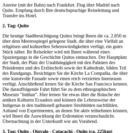
Anreise (mit der Bahn) nach Frankfurt. Flug über Madrid nach
Quito. Empfang durch Ihre deutschsprachige Reiseleitung und
Transfer ins Hotel.
2. Tag: Quito
Die heutige Stadtbesichtigung Quitos bringt Ihnen die ca. 2.850 m
über dem Meeresspiegel gelegene Stadt, die über eine Vielfalt an
religiösen und kulturellen Sehenswürdigkeiten verfügt, ein gutes
Stück näher. Ihr Reiseleiter wird mit Ihnen während eines
Spaziergangs in die Geschichte Quitos eintauchen. Der Hauptplatz
der Stadt, der Platz der Unabhängigkeit mit den Palästen des
Präsidenten und des Erzbischofs sowie der Kathedrale, bilden Teil
des Rundgangs. Besichtigen Sie die Kirche La Compañia, die über
eine kunstvolle Fassade sowie einen reich verzierten Innenraum
verfügt. Anschließend lernen Sie die Kirche San Francisco kennen.
Die darauffolgende Fahrt führt Sie zu dem ethnographischen
Museum "Intiñan". Hier lernen Sie etwas über die Bräuche der
antiken Kulturen Ecuadors und können die Lebensweise der
Indigenas in den traditionell gebauten Strohhütten nachfühlen.
Anhand von Experimenten, an denen Sie aktiv teilnehmen können,
wird Ihnen die Auswirkung der Erdrotation veranschaulicht.
Übernachtung in der Unterkunft wie am Vorabend.
3. Tag: Quito - Otovalo - Cotacachi - Quito (ca. 225km)