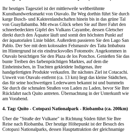
Ihr heutiges Tagesziel ist der mittlerweile weltberühmte
Kunsthandwerksmarkt von Otavalo. Ihr Weg dorthin führt Sie durch
karge Busch- und Kakteenlandschaften hinein bis in das grüne Tal
von Guayllabamba. Mit etwas Glück sehen Sie auf Ihrer Fahrt den
schneebedeckten Gipfel des Vulkans Cayambe, dessen Gletscher
direkt durch den Äquator läuft und somit den höchsten Punkt auf
der äquatorialen Linie bildet. Außerdem passieren Sie den Lago San
Pablo. Der See mit dem kolossalen Felsmassiv des Taita Imbabura
im Hintergrund ist ein eindrucksvolles Fotomotiv. Angekommen in
Otavalo besichtigen Sie den Plaza de los Ponchos. Genießen Sie das
bunte Treiben des farbenprächtigen Marktes, auf dem die
Einheimischen, in Trachten gekleidete Indigenas, ihre
handgefertigten Produkte verkaufen. Ihr nächstes Ziel ist Cotacachi.
Unweit von Otavalo entfernt (ca. 13 km) liegt das kleine Städtchen,
das für seine hochwertigen Lederwaren bekannt ist und bummeln
Sie durch die schmalen Straßen von Laden zu Laden, bevor Sie Ihre
Rückfahrt nach Quito antreten. Übernachtung in der Unterkunft wie
am Vorabend.
4. Tag: Quito - Cotopaxi Nationalpark - Riobamba (ca. 200km)
Über die "Straße der Vulkane" in Richtung Süden führt Sie Ihre
Reise nach Riobamba. Der heutige Höhepunkt ist der Besuch des
Cotopaxi Nationalparks, dessen Hauptattraktion der gleichnamige