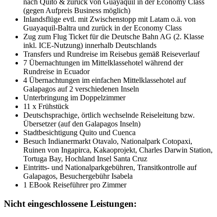
nach Quito & zurück von Guayaquil in der Economy Class
(gegen Aufpreis Business möglich)
Inlandsflüge evtl. mit Zwischenstopp mit Latam o.ä. von
Guayaquil-Baltra und zurück in der Economy Class
Zug zum Flug Ticket für die Deutsche Bahn AG (2. Klasse
inkl. ICE-Nutzung) innerhalb Deutschlands
Transfers und Rundreise im Reisebus gemäß Reiseverlauf
7 Übernachtungen im Mittelklassehotel während der
Rundreise in Ecuador
4 Übernachtungen im einfachen Mittelklassehotel auf
Galapagos auf 2 verschiedenen Inseln
Unterbringung im Doppelzimmer
11 x Frühstück
Deutschsprachige, örtlich wechselnde Reiseleitung bzw.
Übersetzer (auf den Galapagos Inseln)
Stadtbesichtigung Quito und Cuenca
Besuch Indianermarkt Otavalo, Nationalpark Cotopaxi,
Ruinen von Ingapirca, Kakaoprojekt, Charles Darwin Station,
Tortuga Bay, Hochland Insel Santa Cruz
Eintritts- und Nationalparkgebühren, Transitkontrolle auf
Galapagos, Besuchergebühr Isabela
1 EBook Reiseführer pro Zimmer
Nicht eingeschlossene Leistungen: