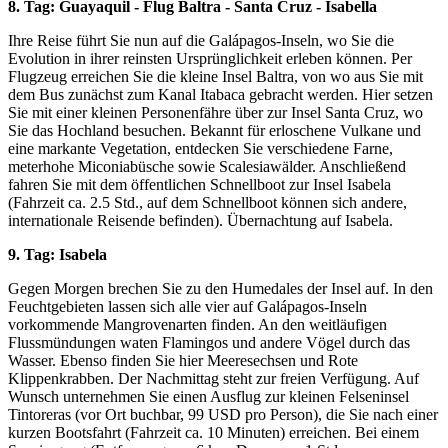
8. Tag: Guayaquil - Flug Baltra - Santa Cruz - Isabella
Ihre Reise führt Sie nun auf die Galápagos-Inseln, wo Sie die
Evolution in ihrer reinsten Ursprünglichkeit erleben können. Per
Flugzeug erreichen Sie die kleine Insel Baltra, von wo aus Sie mit
dem Bus zunächst zum Kanal Itabaca gebracht werden. Hier setzen
Sie mit einer kleinen Personenfähre über zur Insel Santa Cruz, wo
Sie das Hochland besuchen. Bekannt für erloschene Vulkane und
eine markante Vegetation, entdecken Sie verschiedene Farne,
meterhohe Miconiabüsche sowie Scalesiawälder. Anschließend
fahren Sie mit dem öffentlichen Schnellboot zur Insel Isabela
(Fahrzeit ca. 2.5 Std., auf dem Schnellboot können sich andere,
internationale Reisende befinden). Übernachtung auf Isabela.
9. Tag: Isabela
Gegen Morgen brechen Sie zu den Humedales der Insel auf. In den
Feuchtgebieten lassen sich alle vier auf Galápagos-Inseln
vorkommende Mangrovenarten finden. An den weitläufigen
Flussmündungen waten Flamingos und andere Vögel durch das
Wasser. Ebenso finden Sie hier Meeresechsen und Rote
Klippenkrabben. Der Nachmittag steht zur freien Verfügung. Auf
Wunsch unternehmen Sie einen Ausflug zur kleinen Felseninsel
Tintoreras (vor Ort buchbar, 99 USD pro Person), die Sie nach einer
kurzen Bootsfahrt (Fahrzeit ca. 10 Minuten) erreichen. Bei einem