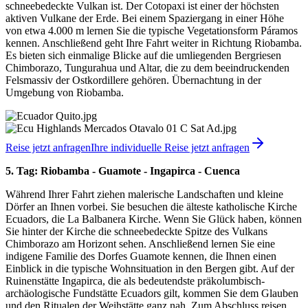
schneebedeckte Vulkan ist. Der Cotopaxi ist einer der höchsten
aktiven Vulkane der Erde. Bei einem Spaziergang in einer Höhe
von etwa 4.000 m lernen Sie die typische Vegetationsform Páramos
kennen. Anschließend geht Ihre Fahrt weiter in Richtung Riobamba.
Es bieten sich einmalige Blicke auf die umliegenden Bergriesen
Chimborazo, Tungurahua und Altar, die zu dem beeindruckenden
Felsmassiv der Ostkordillere gehören. Übernachtung in der
Umgebung von Riobamba.
Reise jetzt anfragen
Ihre individuelle Reise jetzt anfragen
5. Tag: Riobamba - Guamote - Ingapirca - Cuenca
Während Ihrer Fahrt ziehen malerische Landschaften und kleine
Dörfer an Ihnen vorbei. Sie besuchen die älteste katholische Kirche
Ecuadors, die La Balbanera Kirche. Wenn Sie Glück haben, können
Sie hinter der Kirche die schneebedeckte Spitze des Vulkans
Chimborazo am Horizont sehen. Anschließend lernen Sie eine
indigene Familie des Dorfes Guamote kennen, die Ihnen einen
Einblick in die typische Wohnsituation in den Bergen gibt. Auf der
Ruinenstätte Ingapirca, die als bedeutendste präkolumbisch-
archäologische Fundstätte Ecuadors gilt, kommen Sie dem Glauben
und den Ritualen der Weihstätte ganz nah. Zum Abschluss reisen