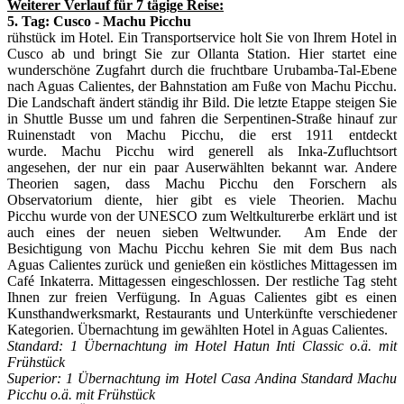
Weiterer Verlauf für 7 tägige Reise:
5. Tag: Cusco - Machu Picchu
rühstück im Hotel. Ein Transportservice holt Sie von Ihrem Hotel in
Cusco ab und bringt Sie zur Ollanta Station. Hier startet eine
wunderschöne Zugfahrt durch die fruchtbare Urubamba-Tal-Ebene
nach Aguas Calientes, der Bahnstation am Fuße von Machu Picchu.
Die Landschaft ändert ständig ihr Bild. Die letzte Etappe steigen Sie
in Shuttle Busse um und fahren die Serpentinen-Straße hinauf zur
Ruinenstadt von Machu Picchu, die erst 1911 entdeckt
wurde. Machu Picchu wird generell als Inka-Zufluchtsort
angesehen, der nur ein paar Auserwählten bekannt war. Andere
Theorien sagen, dass Machu Picchu den Forschern als
Observatorium diente, hier gibt es viele Theorien. Machu
Picchu wurde von der UNESCO zum Weltkulturerbe erklärt und ist
auch eines der neuen sieben Weltwunder. Am Ende der
Besichtigung von Machu Picchu kehren Sie mit dem Bus nach
Aguas Calientes zurück und genießen ein köstliches Mittagessen im
Café Inkaterra. Mittagessen eingeschlossen. Der restliche Tag steht
Ihnen zur freien Verfügung. In Aguas Calientes gibt es einen
Kunsthandwerksmarkt, Restaurants und Unterkünfte verschiedener
Kategorien. Übernachtung im gewählten Hotel in Aguas Calientes.
Standard: 1 Übernachtung im Hotel Hatun Inti Classic o.ä. mit
Frühstück
Superior: 1 Übernachtung im Hotel Casa Andina Standard Machu
Picchu o.ä. mit Frühstück