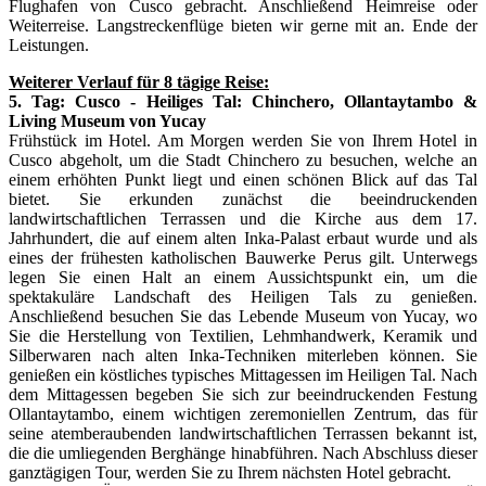
Flughafen von Cusco gebracht. Anschließend Heimreise oder
Weiterreise. Langstreckenflüge bieten wir gerne mit an. Ende der
Leistungen.
Weiterer Verlauf für 8 tägige Reise:
5. Tag: Cusco - Heiliges Tal: Chinchero, Ollantaytambo &
Living Museum von Yucay
Frühstück im Hotel. Am Morgen werden Sie von Ihrem Hotel in
Cusco abgeholt, um die Stadt Chinchero zu besuchen, welche an
einem erhöhten Punkt liegt und einen schönen Blick auf das Tal
bietet. Sie erkunden zunächst die beeindruckenden
landwirtschaftlichen Terrassen und die Kirche aus dem 17.
Jahrhundert, die auf einem alten Inka-Palast erbaut wurde und als
eines der frühesten katholischen Bauwerke Perus gilt. Unterwegs
legen Sie einen Halt an einem Aussichtspunkt ein, um die
spektakuläre Landschaft des Heiligen Tals zu genießen.
Anschließend besuchen Sie das Lebende Museum von Yucay, wo
Sie die Herstellung von Textilien, Lehmhandwerk, Keramik und
Silberwaren nach alten Inka-Techniken miterleben können. Sie
genießen ein köstliches typisches Mittagessen im Heiligen Tal. Nach
dem Mittagessen begeben Sie sich zur beeindruckenden Festung
Ollantaytambo, einem wichtigen zeremoniellen Zentrum, das für
seine atemberaubenden landwirtschaftlichen Terrassen bekannt ist,
die die umliegenden Berghänge hinabführen. Nach Abschluss dieser
ganztägigen Tour, werden Sie zu Ihrem nächsten Hotel gebracht.