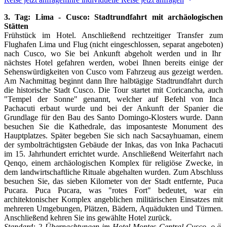
3. Tag: Lima - Cusco: Stadtrundfahrt mit archäologischen
Stätten
Frühstück im Hotel. Anschließend rechtzeitiger Transfer zum
Flughafen Lima und Flug (nicht eingeschlossen, separat angeboten)
nach Cusco, wo Sie bei Ankunft abgeholt werden und in Ihr
nächstes Hotel gefahren werden, wobei Ihnen bereits einige der
Sehenswürdigkeiten von Cusco vom Fahrzeug aus gezeigt werden.
Am Nachmittag beginnt dann Ihre halbtägige Stadtrundfahrt durch
die historische Stadt Cusco. Die Tour startet mit Coricancha, auch
"Tempel der Sonne" genannt, welcher auf Befehl von Inca
Pachacuti erbaut wurde und bei der Ankunft der Spanier die
Grundlage für den Bau des Santo Domingo-Klosters wurde. Dann
besuchen Sie die Kathedrale, das imposanteste Monument des
Hauptplatzes. Später begeben Sie sich nach Sacsayhuaman, einem
der symbolträchtigsten Gebäude der Inkas, das von Inka Pachacuti
im 15. Jahrhundert errichtet wurde. Anschließend Weiterfahrt nach
Qenqo, einem archäologischen Komplex für religiöse Zwecke, in
dem landwirtschaftliche Rituale abgehalten wurden. Zum Abschluss
besuchen Sie, das sieben Kilometer von der Stadt entfernte, Puca
Pucara. Puca Pucara, was "rotes Fort" bedeutet, war ein
architektonischer Komplex angeblichen militärischen Einsatzes mit
mehreren Umgebungen, Plätzen, Bädern, Aquädukten und Türmen.
Anschließend kehren Sie ins gewählte Hotel zurück.
Standard: 2 Übernachtungen im Hotel Montes Central Cusco, o.ä.