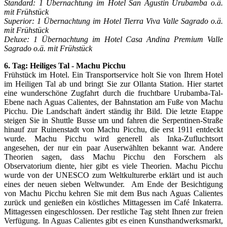
Standard: 1 Übernachtung im Hotel San Agustin Urubamba o.ä.
mit Frühstück
Superior: 1 Übernachtung im Hotel Tierra Viva Valle Sagrado o.ä.
mit Frühstück
Deluxe: 1 Übernachtung im Hotel Casa Andina Premium Valle
Sagrado o.ä. mit Frühstück
6. Tag: Heiliges Tal - Machu Picchu
Frühstück im Hotel. Ein Transportservice holt Sie von Ihrem Hotel
im Heiligen Tal ab und bringt Sie zur Ollanta Station. Hier startet
eine wunderschöne Zugfahrt durch die fruchtbare Urubamba-Tal-
Ebene nach Aguas Calientes, der Bahnstation am Fuße von Machu
Picchu. Die Landschaft ändert ständig ihr Bild. Die letzte Etappe
steigen Sie in Shuttle Busse um und fahren die Serpentinen-Straße
hinauf zur Ruinenstadt von Machu Picchu, die erst 1911 entdeckt
wurde. Machu Picchu wird generell als Inka-Zufluchtsort
angesehen, der nur ein paar Auserwählten bekannt war. Andere
Theorien sagen, dass Machu Picchu den Forschern als
Observatorium diente, hier gibt es viele Theorien. Machu Picchu
wurde von der UNESCO zum Weltkulturerbe erklärt und ist auch
eines der neuen sieben Weltwunder. Am Ende der Besichtigung
von Machu Picchu kehren Sie mit dem Bus nach Aguas Calientes
zurück und genießen ein köstliches Mittagessen im Café Inkaterra.
Mittagessen eingeschlossen. Der restliche Tag steht Ihnen zur freien
Verfügung. In Aguas Calientes gibt es einen Kunsthandwerksmarkt,