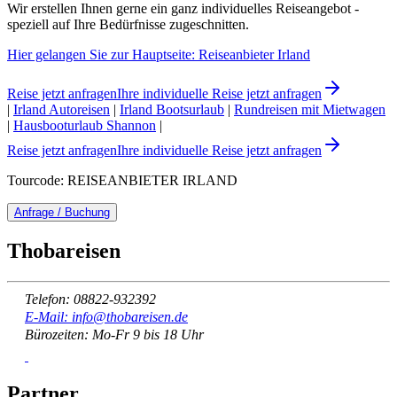
Wir erstellen Ihnen gerne ein ganz individuelles Reiseangebot -
speziell auf Ihre Bedürfnisse zugeschnitten.
Hier gelangen Sie zur Hauptseite: Reiseanbieter Irland
Reise jetzt anfragen
Ihre individuelle Reise jetzt anfragen
|
Irland Autoreisen
|
Irland Bootsurlaub
|
Rundreisen mit Mietwagen
|
Hausbooturlaub Shannon
|
Reise jetzt anfragen
Ihre individuelle Reise jetzt anfragen
Tourcode: REISEANBIETER IRLAND
Anfrage / Buchung
Thobareisen
Telefon: 08822-932392
E-Mail: info@thobareisen.de
Bürozeiten: Mo-Fr 9 bis 18 Uhr
Partner