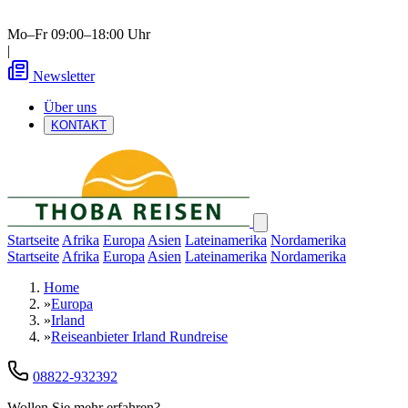
Mo–Fr 09:00–18:00 Uhr
|
Newsletter
Über uns
KONTAKT
Startseite
Afrika
Europa
Asien
Lateinamerika
Nordamerika
Startseite
Afrika
Europa
Asien
Lateinamerika
Nordamerika
Home
»
Europa
»
Irland
»
Reiseanbieter Irland Rundreise
08822-932392
Wollen Sie mehr erfahren?