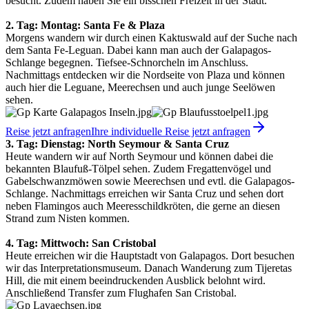
besucht. Zudem haben Sie ein bisschen Freizeit in der Stadt.
2. Tag: Montag:
Santa Fe & Plaza
Morgens wandern wir durch einen Kaktuswald auf der Suche nach
dem Santa Fe-Leguan. Dabei kann man auch der Galapagos-
Schlange begegnen. Tiefsee-Schnorcheln im Anschluss.
Nachmittags entdecken wir die Nordseite von Plaza und können
auch hier die Leguane, Meerechsen und auch junge Seelöwen
sehen.
Reise jetzt anfragen
Ihre individuelle Reise jetzt anfragen
3. Tag: Dienstag: North Seymour & Santa Cruz
Heute wandern wir auf North Seymour und können dabei die
bekannten Blaufuß-Tölpel sehen. Zudem Fregattenvögel und
Gabelschwanzmöwen sowie Meerechsen und evtl. die Galapagos-
Schlange. Nachmittags erreichen wir Santa Cruz und sehen dort
neben Flamingos auch Meeresschildkröten, die gerne an diesen
Strand zum Nisten kommen.
4. Tag: Mittwoch: San Cristobal
Heute erreichen wir die Hauptstadt von Galapagos. Dort besuchen
wir das Interpretationsmuseum. Danach Wanderung zum Tijeretas
Hill, die mit einem beeindruckenden Ausblick belohnt wird.
Anschließend Transfer zum Flughafen San Cristobal.