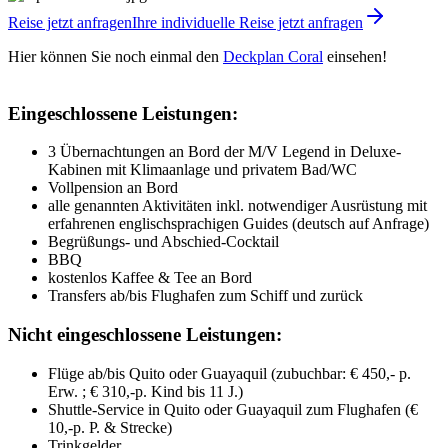
Reise jetzt anfragen
Ihre individuelle Reise jetzt anfragen
Hier können Sie noch einmal den
Deckplan Coral
einsehen!
Eingeschlossene Leistungen:
3 Übernachtungen an Bord der M/V Legend in Deluxe-
Kabinen mit Klimaanlage und privatem Bad/WC
Vollpension an Bord
alle genannten Aktivitäten inkl. notwendiger Ausrüstung mit
erfahrenen englischsprachigen Guides (deutsch auf Anfrage)
Begrüßungs- und Abschied-Cocktail
BBQ
kostenlos Kaffee & Tee an Bord
Transfers ab/bis Flughafen zum Schiff und zurück
Nicht eingeschlossene Leistungen:
Flüge ab/bis Quito oder Guayaquil (zubuchbar: € 450,- p.
Erw. ; € 310,-p. Kind bis 11 J.)
Shuttle-Service in Quito oder Guayaquil zum Flughafen (€
10,-p. P. & Strecke)
Trinkgelder