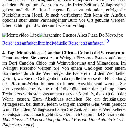
auf dem Programm. Nach ein wenig freier Zeit um Mittagesse zu
gehen und die Stadt auf eigene Faust zu erkunden, erfolgt die
Rückfahrt zum Hotel. Je nach verfügbarer Zeit kann ein Ausflug
optional über unser Partneragentur-Büro vor Ort gebucht werden.
Übernachtung und Unterkunft wie am Vortag.
Reise jetzt anfragen
Ihre individuelle Reise jetzt anfragen
4. Tag: Montevideo – Canelón Chico – Colonia del Sacramento
Heute werden Sie zuerst zum Weingut Pizzorno Estates gefahren,
im Dorf Canelón Chico, mit Weinverkostung und Mittagessen. Im
Weingut Pizzorno werden Sie von einem Önologen oder einem
Sommelier durch die Weinberge, die Kellerei und den Weinkeller
geführt, wo Sie die Gelegenheit haben, alle Prozesse der Herstellung
der Pizzorno-Weine kennen zu lernen. Anschließend werden Sie
vier verschiedene Weine und Olivenöle unter der Leitung eines
Technikers verkosten, zusammen mit vier Aperitifs, die zu jedem der
Weine passen. Zum Abschluss genießen Sie ein dreigängiges
Mittagessen, bei dem zu jedem Gang ein anderes Glas Wein gereicht
wird. Nach dem Mittagessen haben Sie Zeit, sich in der Weinkellerei
zu entspannen. Danach geht es weiter nach Colonia del Sacramento.
Mittelklasse: 1 Übernachtung im Hotel Posada Don Antonio 3* o.ä.
(Superiorzimmer)