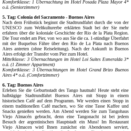
Komfortklasse: 1 Übernachtung im Hotel Posada Plaza Mayor 4*
o.ä. (Seniorzimmer)
5. Tag: Colonia del Sacramento - Buenos Aires
Nach dem Frühstück beginnt die Stadtrundfahrt durch die von der
UNESCO zum Weltkulturerbe erklärten Stadt bei der Sie mehr
erfahren über die koloniale Geschichte der Rio de la Plata Region.
Die Tour endet am Pier, von wo aus Sie die ca. 1-stündige Überfahrt
mit der Buquebus Fähre über den Rio de La Plata nach Buenos
Aires antreten (ohne Reiseleitung). Nach der Ankunft in Buenos
Aires erfolgt der Transfer vom Pier zum Hotel.
Mittelklasse: 3 Übernachtungen im Hotel Loi Suites Esmeralda 3*
o.ä. (1 Zimmer Appartment)
Komfortklasse: 3 Übernachtungen im Hotel Grand Brizo Buenos
Aires 4* o.ä. (Comfortzimmer)
6. Tag: Buenos Aires
Erleben Sie die Geburtsstadt des Tango hautnah! Heute steht eine
halbtägige Stadtrundfahrt Buenos Aires mit Stopp in einem
historischen Café auf dem Programm. Wir werden einen Stopp in
einem traditionellen Café machen, wo Sie eine Tasse Kaffee und
Snacks genießen werden. Am Abend werden Sie zum Tangohaus
Viejo Almacén gebracht, denn eine Tangonacht ist bei jedem
Besuch der argentinischen Hauptstadt ein Muss! Im Restaurant
Viejo Almacen wird Ihnen zunächst ein Abendessen serviert,