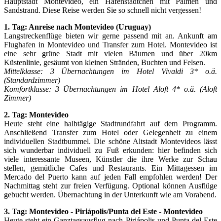
Hauptstadt Montevideo, ein Hafenstädtchen mit Palmen und
Sandstrand. Diese Reise werden Sie so schnell nicht vergessen!
1. Tag: Anreise nach Montevideo (Uruguay)
Langstreckenflüge bieten wir gerne passend mit an. Ankunft am
Flughafen in Montevideo und Transfer zum Hotel. Montevideo ist
eine sehr grüne Stadt mit vielen Bäumen und über 20km
Küstenlinie, gesäumt von kleinen Stränden, Buchten und Felsen.
Mittelklasse: 3 Übernachtungen im Hotel Vivaldi 3* o.ä.
(Standardzimmer)
Komfortklasse: 3 Übernachtungen im Hotel Aloft 4* o.ä. (Aloft
Zimmer)
2. Tag: Montevideo
Heute steht eine halbtägige Stadtrundfahrt auf dem Programm.
Anschließend Transfer zum Hotel oder Gelegenheit zu einem
individuellen Stadtbummel. Die schöne Altstadt Montevideos lässt
sich wunderbar individuell zu Fuß erkunden: hier befinden sich
viele interessante Museen, Künstler die ihre Werke zur Schau
stellen, gemütliche Cafes und Restaurants. Ein Mittagessen im
Mercado del Puerto kann auf jeden Fall empfohlen werden! Der
Nachmittag steht zur freien Verfügung. Optional können Ausflüge
gebucht werden. Übernachtung in der Unterkunft wie am Vorabend.
3. Tag: Montevideo - Piriápolis/Punta del Este - Montevideo
Heute steht ein Ganztagsausflug nach Piriápolis und Punta del Este