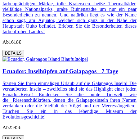
farbenprächtigen Märkte, tolle Kraterseen, heiße Thermalbäder,
vielfältige Nationalparks, uralte Ruinenstädte um nur ein paar
Besonderheiten zu nennen. Und natürlich liegt es wie der Name
schon sagt, am Äquator, welcher sich ganz in der Nähe der
Hauptstadt Quito befindet. Erleben Sie die Besonderheiten dieses
farbenfrohen Landes!
Ab
1618€
DETAILS
Ecuador: Inselhüpfen auf Galapagos - 7 Tage
Starten Sie Ihren einmaligen Urlaub auf die Galapagos Inseln! Die
verzauberten Inseln – zweifellos sind sie das Highlight einer jeden
Ecuador-Reise! Entdecken Sie die bunte Tierwelt, wie
die Riesenschildkröten, denen die Galapagosinseln ihren Namen
verdanken oder die Vielfalt der Vögel und der Meeressäugetiere.
Tauchen Sie ein in das lebendige Museum der
Evolutionsgeschichte!
Ab
2595€
DETAILS