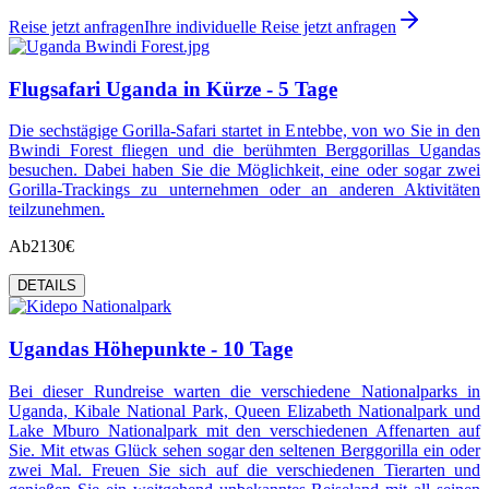
Reise jetzt anfragen
Ihre individuelle Reise jetzt anfragen
Flugsafari Uganda in Kürze - 5 Tage
Die sechstägige Gorilla-Safari startet in Entebbe, von wo Sie in den
Bwindi Forest fliegen und die berühmten Berggorillas Ugandas
besuchen. Dabei haben Sie die Möglichkeit, eine oder sogar zwei
Gorilla-Trackings zu unternehmen oder an anderen Aktivitäten
teilzunehmen.
Ab
2130€
DETAILS
Ugandas Höhepunkte - 10 Tage
Bei dieser Rundreise warten die verschiedene Nationalparks in
Uganda, Kibale National Park, Queen Elizabeth Nationalpark und
Lake Mburo Nationalpark mit den verschiedenen Affenarten auf
Sie. Mit etwas Glück sehen sogar den seltenen Berggorilla ein oder
zwei Mal. Freuen Sie sich auf die verschiedenen Tierarten und