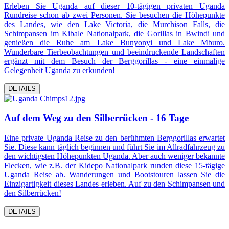
Erleben Sie Uganda auf dieser 10-tägigen privaten Uganda
Rundreise schon ab zwei Personen. Sie besuchen die Höhepunkte
des Landes, wie den Lake Victoria, die Murchison Falls, die
Schimpansen im Kibale Nationalpark, die Gorillas in Bwindi und
genießen die Ruhe am Lake Bunyonyi und Lake Mburo.
Wunderbare Tierbeobachtungen und beeindruckende Landschaften
ergänzt mit dem Besuch der Berggorillas - eine einmalige
Gelegenheit Uganda zu erkunden!
DETAILS
Auf dem Weg zu den Silberrücken - 16 Tage
Eine private Uganda Reise zu den berühmten Berggorillas erwartet
Sie. Diese kann täglich beginnen und führt Sie im Allradfahrzeug zu
den wichtigsten Höhepunkten Uganda. Aber auch weniger bekannte
Flecken, wie z.B. der Kidepo Nationalpark runden diese 15-tägige
Uganda Reise ab. Wanderungen und Bootstouren lassen Sie die
Einzigartigkeit dieses Landes erleben. Auf zu den Schimpansen und
den Silberrücken!
DETAILS