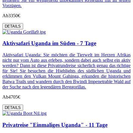
genießen Sie ein weitgehend unbekanntes Reiseland mit all seinen
Vorzügen.
Ab
3350€
DETAILS
Aktivsafari Uganda im Süden - 7 Tage
Aktivsafari Uganda: Sie möchten die Tierwelt im Herzen Afrikas
nicht nur vom Auto aus erleben, sondern dabei auch selbst ein aktiv
werden? Dann ist diese Privatrundreise sicherlich genau das richtige
für Sie! Sie besuchen die Highlights des südlichen Uganda und
erklimmen den Vulkan Mount Gahinga, erkunden die historischen
Batwa Trails und wandern durch den Bwindi Impenetrable Wald auf
der Suche nach den legendären Berggorillas.
Ab
4705€
DETAILS
Privatreise "Einmaliges Uganda" - 11 Tage