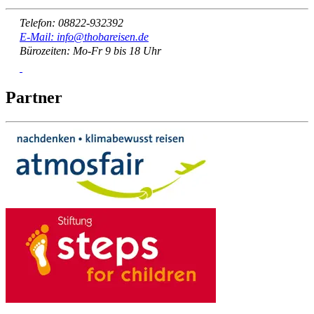
Telefon: 08822-932392
E-Mail: info@thobareisen.de
Bürozeiten: Mo-Fr 9 bis 18 Uhr
Partner