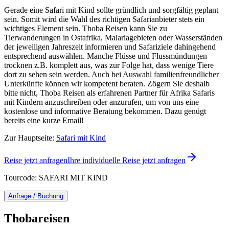
Gerade eine Safari mit Kind sollte gründlich und sorgfältig geplant
sein. Somit wird die Wahl des richtigen Safarianbieter stets ein
wichtiges Element sein. Thoba Reisen kann Sie zu
Tierwanderungen in Ostafrika, Malariagebieten oder Wasserständen
der jeweiligen Jahreszeit informieren und Safariziele dahingehend
entsprechend auswählen. Manche Flüsse und Flussmündungen
trocknen z.B. komplett aus, was zur Folge hat, dass wenige Tiere
dort zu sehen sein werden. Auch bei Auswahl familienfreundlicher
Unterkünfte können wir kompetent beraten. Zögern Sie deshalb
bitte nicht, Thoba Reisen als erfahrenen Partner für Afrika Safaris
mit Kindern anzuschreiben oder anzurufen, um von uns eine
kostenlose und informative Beratung bekommen. Dazu genügt
bereits eine kurze Email!
Zur Hauptseite:
Safari mit Kind
Reise jetzt anfragen
Ihre individuelle Reise jetzt anfragen
Tourcode: SAFARI MIT KIND
Anfrage / Buchung
Thobareisen