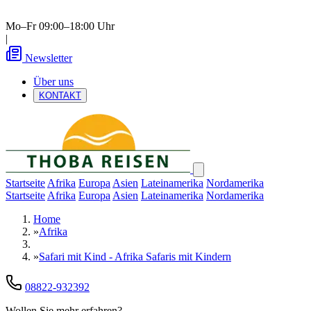
Mo–Fr 09:00–18:00 Uhr
|
Newsletter
Über uns
KONTAKT
Startseite
Afrika
Europa
Asien
Lateinamerika
Nordamerika
Startseite
Afrika
Europa
Asien
Lateinamerika
Nordamerika
Home
»
Afrika
»
Safari mit Kind - Afrika Safaris mit Kindern
08822-932392
Wollen Sie mehr erfahren?