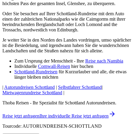
höchsten Pass der gesamten Insel, Glenshee, zu überqueren.
Oder Sie besuchen auf Ihrer Schottland-Rundreise mit dem Auto
einen der zahlreichen Nationalparks wie die Cairngorms mit ihrer
beeindruckenden Berglandschaft oder Loch Lomond and the
Trossachs, nordwestlich von Edinburgh.
Je weiter Sie in den Norden des Landes vordringen, umso spärlicher
ist die Besiedelung, und irgendwann haben Sie die wunderschönen
Landschaften und die Straßen nahezu für sich alleine.
Zum Ursprung der Menschheit - Ihre
Reise nach Namibia
Individuelle
Cornwall-Reisen
hier buchen
Schottland-Rundreisen
für Kurzurlauber und alle, die etwas
länger bleiben möchten
|
Autorundreisen Schottland
|
Selbstfahrer Schottland
|
Mietwagenrundreise Schottland
|
Thoba Reisen - Ihr Spezialist für Schottland Autorundreisen.
Reise jetzt anfragen
Ihre individuelle Reise jetzt anfragen
Tourcode: AUTORUNDREISEN-SCHOTTLAND