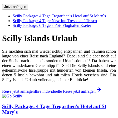
Jetzt anfragen
Scilly Package: 4 Tage Tregarthen's Hotel auf St Mary`s
Scilly Package: 4 Tage New Inn Tresco auf Tresco
Scilly Package: 6 Tage ab/bis Flughafen Exeter
Scilly Islands Urlaub
Sie möchten sich mal wieder richtig entspannen und träumen schon
lange von einer Reise nach England? Dabei sind Sie aber noch auf
der Suche nach einem besonderen Urlaubsdomizil? Da haben wir
einen wunderbaren Geheimtipp für Sie! Die Scilly Islands sind eine
geheimnisvolle Inselgruppe mit hunderten von kleinen Inseln, von
denen 5 Inseln bewohnt und mit tollen Hotels versehen sind. Ein
Scilly Islands Urlaub voller angenehmer Eindrücke!
Reise jetzt anfragen
Ihre individuelle Reise jetzt anfragen
Scilly Package: 4 Tage Tregarthen's Hotel auf St
Mary`s