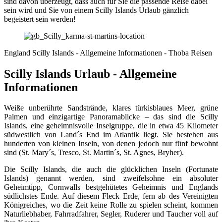
sind davon überzeugt, dass auch für Sie die passende Reise dabei
sein wird und Sie von einem Scilly Islands Urlaub gänzlich
begeistert sein werden!
England Scilly Islands - Allgemeine Informationen - Thoba Reisen
Scilly Islands Urlaub - Allgemeine
Informationen
Weiße unberührte Sandstrände, klares türkisblaues Meer, grüne
Palmen und einzigartige Panoramablicke – das sind die Scilly
Islands, eine geheimnisvolle Inselgruppe, die in etwa 45 Kilometer
südwestlich von Land´s End im Atlantik liegt. Sie bestehen aus
hunderten von kleinen Inseln, von denen jedoch nur fünf bewohnt
sind (St. Mary´s, Tresco, St. Martin´s, St. Agnes, Bryher).
Die Scilly Islands, die auch die glücklichen Inseln (Fortunate
Islands) genannt werden, sind zweifelsohne ein absoluter
Geheimtipp, Cornwalls bestgehütetes Geheimnis und Englands
südlichstes Ende. Auf diesem Fleck Erde, fern ab des Vereinigten
Königreiches, wo die Zeit keine Rolle zu spielen scheint, kommen
Naturliebhaber, Fahrradfahrer, Segler, Ruderer und Taucher voll auf