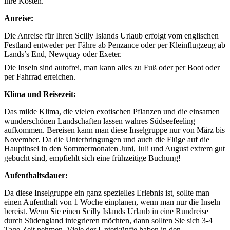
ihre Kosten.
Anreise:
Die Anreise für Ihren Scilly Islands Urlaub erfolgt vom englischen
Festland entweder per Fähre ab Penzance oder per Kleinflugzeug ab
Lands’s End, Newquay oder Exeter.
Die Inseln sind autofrei, man kann alles zu Fuß oder per Boot oder
per Fahrrad erreichen.
Klima und Reisezeit:
Das milde Klima, die vielen exotischen Pflanzen und die einsamen
wunderschönen Landschaften lassen wahres Südseefeeling
aufkommen. Bereisen kann man diese Inselgruppe nur von März bis
November. Da die Unterbringungen und auch die Flüge auf die
Hauptinsel in den Sommermonaten Juni, Juli und August extrem gut
gebucht sind, empfiehlt sich eine frühzeitige Buchung!
Aufenthaltsdauer:
Da diese Inselgruppe ein ganz spezielles Erlebnis ist, sollte man
einen Aufenthalt von 1 Woche einplanen, wenn man nur die Inseln
bereist. Wenn Sie einen Scilly Islands Urlaub in eine Rundreise
durch Südengland integrieren möchten, dann sollten Sie sich 3-4
Tage Zeit nehmen. Viele der Unterkünfte haben in den