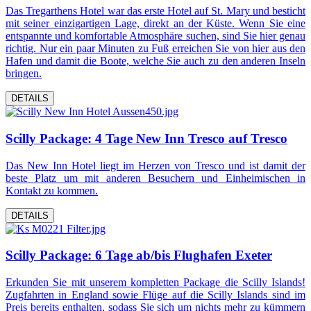
Das Tregarthens Hotel war das erste Hotel auf St. Mary und besticht
mit seiner einzigartigen Lage, direkt an der Küste. Wenn Sie eine
entspannte und komfortable Atmosphäre suchen, sind Sie hier genau
richtig. Nur ein paar Minuten zu Fuß erreichen Sie von hier aus den
Hafen und damit die Boote, welche Sie auch zu den anderen Inseln
bringen.
DETAILS
Scilly Package: 4 Tage New Inn Tresco auf Tresco
Das New Inn Hotel liegt im Herzen von Tresco und ist damit der
beste Platz um mit anderen Besuchern und Einheimischen in
Kontakt zu kommen.
DETAILS
Scilly Package: 6 Tage ab/bis Flughafen Exeter
Erkunden Sie mit unserem kompletten Package die Scilly Islands!
Zugfahrten in England sowie Flüge auf die Scilly Islands sind im
Preis bereits enthalten, sodass Sie sich um nichts mehr zu kümmern