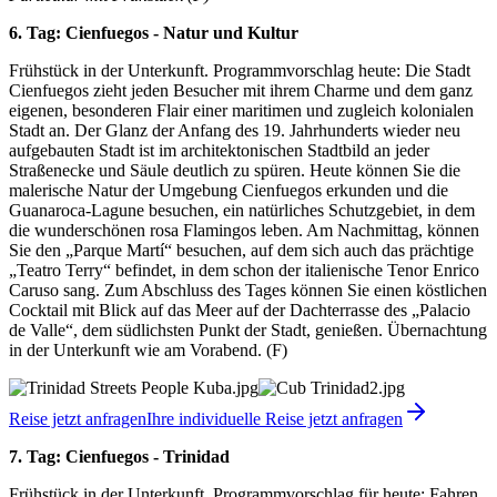
6. Tag: Cienfuegos - Natur und Kultur
Frühstück in der Unterkunft. Programmvorschlag heute: Die Stadt
Cienfuegos zieht jeden Besucher mit ihrem Charme und dem ganz
eigenen, besonderen Flair einer maritimen und zugleich kolonialen
Stadt an. Der Glanz der Anfang des 19. Jahrhunderts wieder neu
aufgebauten Stadt ist im architektonischen Stadtbild an jeder
Straßenecke und Säule deutlich zu spüren. Heute können Sie die
malerische Natur der Umgebung Cienfuegos erkunden und die
Guanaroca-Lagune besuchen, ein natürliches Schutzgebiet, in dem
die wunderschönen rosa Flamingos leben. Am Nachmittag, können
Sie den „Parque Martí“ besuchen, auf dem sich auch das prächtige
„Teatro Terry“ befindet, in dem schon der italienische Tenor Enrico
Caruso sang. Zum Abschluss des Tages können Sie einen köstlichen
Cocktail mit Blick auf das Meer auf der Dachterrasse des „Palacio
de Valle“, dem südlichsten Punkt der Stadt, genießen. Übernachtung
in der Unterkunft wie am Vorabend. (F)
Reise jetzt anfragen
Ihre individuelle Reise jetzt anfragen
7. Tag: Cienfuegos - Trinidad
Frühstück in der Unterkunft. Programmvorschlag für heute: Fahren