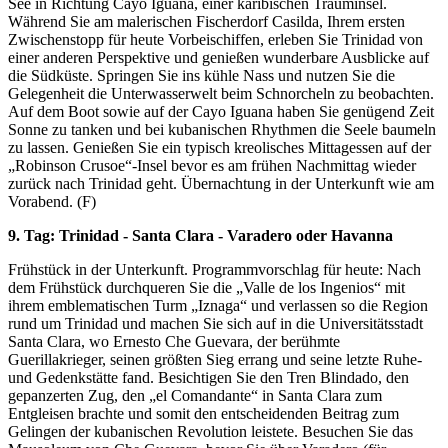
See in Richtung Cayo Iguana, einer karibischen Trauminsel.
Während Sie am malerischen Fischerdorf Casilda, Ihrem ersten
Zwischenstopp für heute Vorbeischiffen, erleben Sie Trinidad von
einer anderen Perspektive und genießen wunderbare Ausblicke auf
die Südküste. Springen Sie ins kühle Nass und nutzen Sie die
Gelegenheit die Unterwasserwelt beim Schnorcheln zu beobachten.
Auf dem Boot sowie auf der Cayo Iguana haben Sie genügend Zeit
Sonne zu tanken und bei kubanischen Rhythmen die Seele baumeln
zu lassen. Genießen Sie ein typisch kreolisches Mittagessen auf der
„Robinson Crusoe“-Insel bevor es am frühen Nachmittag wieder
zurück nach Trinidad geht. Übernachtung in der Unterkunft wie am
Vorabend. (F)
9. Tag: Trinidad - Santa Clara - Varadero oder Havanna
Frühstück in der Unterkunft. Programmvorschlag für heute: Nach
dem Frühstück durchqueren Sie die „Valle de los Ingenios“ mit
ihrem emblematischen Turm „Iznaga“ und verlassen so die Region
rund um Trinidad und machen Sie sich auf in die Universitätsstadt
Santa Clara, wo Ernesto Che Guevara, der berühmte
Guerillakrieger, seinen größten Sieg errang und seine letzte Ruhe-
und Gedenkstätte fand. Besichtigen Sie den Tren Blindado, den
gepanzerten Zug, den „el Comandante“ in Santa Clara zum
Entgleisen brachte und somit den entscheidenden Beitrag zum
Gelingen der kubanischen Revolution leistete. Besuchen Sie das