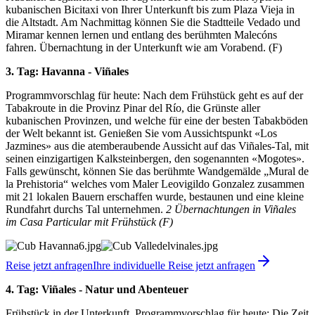
kubanischen Bicitaxi von Ihrer Unterkunft bis zum Plaza Vieja in
die Altstadt. Am Nachmittag können Sie die Stadtteile Vedado und
Miramar kennen lernen und entlang des berühmten Malecóns
fahren. Übernachtung in der Unterkunft wie am Vorabend. (F)
3. Tag: Havanna - Viñales
Programmvorschlag für heute: Nach dem Frühstück geht es auf der
Tabakroute in die Provinz Pinar del Río, die Grünste aller
kubanischen Provinzen, und welche für eine der besten Tabakböden
der Welt bekannt ist. Genießen Sie vom Aussichtspunkt «Los
Jazmines» aus die atemberaubende Aussicht auf das Viñales-Tal, mit
seinen einzigartigen Kalksteinbergen, den sogenannten «Mogotes».
Falls gewünscht, können Sie das berühmte Wandgemälde „Mural de
la Prehistoria“ welches vom Maler Leovigildo Gonzalez zusammen
mit 21 lokalen Bauern erschaffen wurde, bestaunen und eine kleine
Rundfahrt durchs Tal unternehmen.
2 Übernachtungen in Viñales
im Casa Particular mit Frühstück (F)
Reise jetzt anfragen
Ihre individuelle Reise jetzt anfragen
4. Tag: Viñales - Natur und Abenteuer
Frühstück in der Unterkunft. Programmvorschlag für heute: Die Zeit