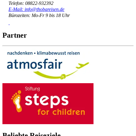
Telefon: 08822-932392
E-Mail: info@thobareisen.de
Bürozeiten: Mo-Fr 9 bis 18 Uhr
Partner
Beliebte Reiseziele