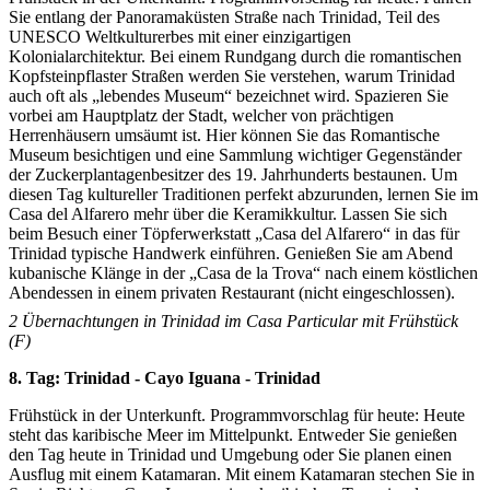
Sie entlang der Panoramaküsten Straße nach Trinidad, Teil des
UNESCO Weltkulturerbes mit einer einzigartigen
Kolonialarchitektur. Bei einem Rundgang durch die romantischen
Kopfsteinpflaster Straßen werden Sie verstehen, warum Trinidad
auch oft als „lebendes Museum“ bezeichnet wird. Spazieren Sie
vorbei am Hauptplatz der Stadt, welcher von prächtigen
Herrenhäusern umsäumt ist. Hier können Sie das Romantische
Museum besichtigen und eine Sammlung wichtiger Gegenständer
der Zuckerplantagenbesitzer des 19. Jahrhunderts bestaunen. Um
diesen Tag kultureller Traditionen perfekt abzurunden, lernen Sie im
Casa del Alfarero mehr über die Keramikkultur. Lassen Sie sich
beim Besuch einer Töpferwerkstatt „Casa del Alfarero“ in das für
Trinidad typische Handwerk einführen. Genießen Sie am Abend
kubanische Klänge in der „Casa de la Trova“ nach einem köstlichen
Abendessen in einem privaten Restaurant (nicht eingeschlossen).
2 Übernachtungen in Trinidad im Casa Particular mit Frühstück
(F)
8. Tag: Trinidad - Cayo Iguana - Trinidad
Frühstück in der Unterkunft. Programmvorschlag für heute: Heute
steht das karibische Meer im Mittelpunkt. Entweder Sie genießen
den Tag heute in Trinidad und Umgebung oder Sie planen einen
Ausflug mit einem Katamaran. Mit einem Katamaran stechen Sie in