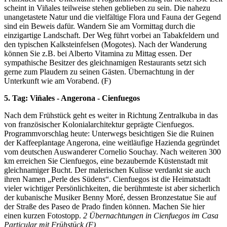
scheint in Viñales teilweise stehen geblieben zu sein. Die nahezu
unangetastete Natur und die vielfältige Flora und Fauna der Gegend
sind ein Beweis dafür. Wandern Sie am Vormittag durch die
einzigartige Landschaft. Der Weg führt vorbei an Tabakfeldern und
den typischen Kalksteinfelsen (Mogotes). Nach der Wanderung
können Sie z.B. bei Alberto Vitamina zu Mittag essen. Der
sympathische Besitzer des gleichnamigen Restaurants setzt sich
gerne zum Plaudern zu seinen Gästen. Übernachtung in der
Unterkunft wie am Vorabend. (F)
5. Tag: Viñales - Angerona - Cienfuegos
Nach dem Frühstück geht es weiter in Richtung Zentralkuba in das
von französischer Kolonialarchitektur geprägte Cienfuegos.
Programmvorschlag heute: Unterwegs besichtigen Sie die Ruinen
der Kaffeeplantage Angerona, eine weitläufige Hazienda gegründet
vom deutschen Auswanderer Cornelio Souchay. Nach weiteren 300
km erreichen Sie Cienfuegos, eine bezaubernde Küstenstadt mit
gleichnamiger Bucht. Der malerischen Kulisse verdankt sie auch
ihren Namen „Perle des Südens“. Cienfuegos ist die Heimatstadt
vieler wichtiger Persönlichkeiten, die berühmteste ist aber sicherlich
der kubanische Musiker Benny Moré, dessen Bronzestatue Sie auf
der Straße des Paseo de Prado finden können. Machen Sie hier
einen kurzen Fotostopp.
2
Übernachtungen in Cienfuegos im Casa
Particular mit Frühstück (F)