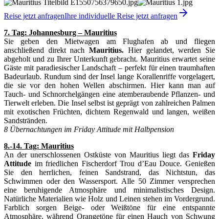
Reise jetzt anfragen
Ihre individuelle Reise jetzt anfragen
7. Tag: Johannesburg – Mauritius
Sie geben den Mietwagen am Flughafen ab und fliegen
anschließend direkt nach
Mauritius.
Hier gelandet, werden Sie
abgeholt und zu Ihrer Unterkunft gebracht. Mauritius erwartet seine
Gäste mit paradiesischer Landschaft – perfekt für einen traumhaften
Badeurlaub. Rundum sind der Insel lange Korallenriffe vorgelagert,
die sie vor den hohen Wellen abschirmen. Hier kann man auf
Tauch- und Schnorchelgängen eine atemberaubende Pflanzen- und
Tierwelt erleben. Die Insel selbst ist geprägt von zahlreichen Palmen
mit exotischen Früchten, dichtem Regenwald und langen, weißen
Sandstränden.
8 Übernachtungen im Friday Attitude mit Halbpension
8.-14. Tag: Mauritius
An der unerschlossenen Ostküste von Mauritius liegt das
Friday
Attitude
im friedlichen Fischerdorf Trou d’Eau Douce. Genießen
Sie den herrlichen, feinen Sandstrand, das Nichtstun, das
Schwimmen oder den Wassersport. Alle 50 Zimmer versprechen
eine beruhigende Atmosphäre und minimalistisches Design.
Natürliche Materialien wie Holz und Leinen stehen im Vordergrund.
Farblich sorgen Beige- oder Weißtöne für eine entspannte
Atmosphäre, während Orangetöne für einen Hauch von Schwung