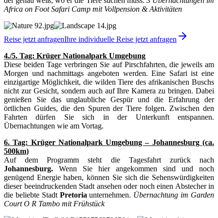
der genau weiß, wo er die Tiere suchen muss.
3 Übernachtungen im
Africa on Foot Safari Camp mit Vollpension & Aktivitäten
Reise jetzt anfragen
Ihre individuelle Reise jetzt anfragen
4./5. Tag: Krüger Nationalpark Umgebung
Diese beiden Tage verbringen Sie auf Pirschfahrten, die jeweils am
Morgen und nachmittags angeboten werden. Eine Safari ist eine
einzigartige Möglichkeit, die wilden Tiere des afrikanischen Buschs
nicht zur Gesicht, sondern auch auf Ihre Kamera zu bringen. Dabei
genießen Sie das unglaubliche Gespür und die Erfahrung der
örtlichen Guides, die den Spuren der Tiere folgen. Zwischen den
Fahrten dürfen Sie sich in der Unterkunft entspannen.
Übernachtungen wie am Vortag.
6. Tag: Krüger Nationalpark Umgebung – Johannesburg (ca.
500km)
Auf dem Programm steht die Tagesfahrt zurück nach
Johannesburg.
Wenn Sie hier angekommen sind und noch
genügend Energie haben, können Sie sich die Sehenswürdigkeiten
dieser beeindruckenden Stadt ansehen oder noch einen Abstecher in
die beliebte Stadt
Pretoria
unternehmen.
Übernachtung im Garden
Court O R Tambo mit Frühstück