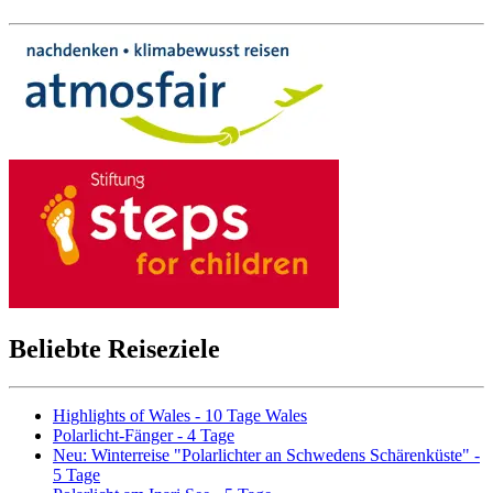
Beliebte Reiseziele
Highlights of Wales - 10 Tage Wales
Polarlicht-Fänger - 4 Tage
Neu: Winterreise "Polarlichter an Schwedens Schärenküste" -
5 Tage