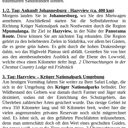
traumhaften Sandstränden sonnen.
1./2. Tag: Ankunft Johannesburg - Hazyview (ca. 400 km)
Morgens landen Sie in
Johannesburg,
wo Sie den Mietwagen
annehmen. Anschließend starten Sie die Selbstfahrertour in
Richtung Krüger Nationalpark nach Nordwesten durch die Region
Mpumalanga.
Ihr Ziel ist
Hazyview,
in der Nähe der
Panorama
Route.
Diese können Sie am nächsten Tag erkunden. Die Region
gehört zu den beliebtesten Zielen in Südafrika, vor allem bei Gästen,
die es gerne grün haben. Es geht durch die hohen Drakensberge
dahin, wo das Highveld Plateau steil abfällt. Genießen Sie von hier
aus den atemberaubenden Ausblick auf die Ebene des Lowveld,
welche etwa einen Kilometer tiefer liegt.
2 Übernachtungen in der
Chestnut Country Lodge mit Frühstück
3. Tag: Hazyview – Krüger Nationalpark Umgebung
Am heutigen Vormittag fahren Sie weiter zu Ihrer Safari Lodge, die
sich in der Umgebung des
Krüger Nationalparks
befindet. Der
Wildbestand des Gebiets war damals durch Farmer und Jäger stark
dezimiert, sodass mit der Einrichtung des Schutzgebiets, das
Überleben zahlreicher Arten gesichert wurde. Das riesige Gebiet ist
etwa 350 Kilometer lang und 60 Kilometer breit, wobei hier die
vielen angrenzenden privaten Reservate noch nicht mitgerechnet
sind. Es lohnt sich, an den geführten Pirschfahrten teilzunehmen,
denn man unterschätzt doch oft den Wert eines geschulten Guides,