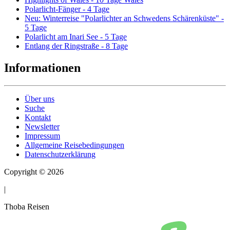
Polarlicht-Fänger - 4 Tage
Neu: Winterreise "Polarlichter an Schwedens Schärenküste" -
5 Tage
Polarlicht am Inari See - 5 Tage
Entlang der Ringstraße - 8 Tage
Informationen
Über uns
Suche
Kontakt
Newsletter
Impressum
Allgemeine Reisebedingungen
Datenschutzerklärung
Copyright © 2026
|
Thoba Reisen