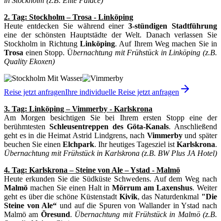
in Stockholm (z.B. Elite Palace)
2. Tag: Stockholm – Trosa - Linköping
Heute entdecken Sie während einer
3-stündigen Stadtführung
eine der schönsten Hauptstädte der Welt. Danach verlassen Sie
Stockholm in Richtung
Linköping
. Auf Ihrem Weg machen Sie in
Trosa
einen Stopp. Ü
bernachtung mit Frühstück in Linköping (z.B.
Quality Ekoxen)
Reise jetzt anfragen
Ihre individuelle Reise jetzt anfragen
3. Tag: Linköping – Vimmerby - Karlskrona
Am Morgen besichtigen Sie bei Ihrem ersten Stopp eine der
berühmtesten
Schleusentreppen des Göta-Kanals
. Anschließend
geht es in die Heimat Astrid Lindgrens, nach
Vimmerby
und später
beuchen Sie einen
Elchpark
. Ihr heutiges Tagesziel ist
Karlskrona
.
Übernachtung mit Frühstück in Karlskrona (z.B. BW Plus JA Hotel)
4. Tag: Karlskrona – Steine von Ale – Ystad - Malmö
Heute erkunden Sie die Südküste Schwedens. Auf dem Weg nach
Malmö
machen Sie einen Halt in
Mörrum am Laxenshus
. Weiter
geht es über die schöne Küstenstadt
Kivik
, das Naturdenkmal
"Die
Steine von Ale“
und auf die Spuren von Wallander in Ystad nach
Malmö am
Öresund
.
Übernachtung mit Frühstück in Malmö (z.B.