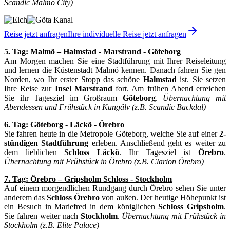
Scandic Malmo City)
Reise jetzt anfragen
Ihre individuelle Reise jetzt anfragen
5. Tag: Malmö – Halmstad - Marstrand - Göteborg
Am Morgen machen Sie eine Stadtführung mit Ihrer Reiseleitung
und lernen die Küstenstadt Malmö kennen. Danach fahren Sie gen
Norden, wo Ihr erster Stopp das schöne
Halmstad
ist. Sie setzen
Ihre Reise zur
Insel Marstrand
fort. Am frühen Abend erreichen
Sie ihr Tagesziel im Großraum
Göteborg
.
Übernachtung mit
Abendessen und Frühstück in Kungälv (z.B. Scandic Backdal)
6. Tag: Göteborg - Läckö - Örebro
Sie fahren heute in die Metropole Göteborg, welche Sie auf einer
2-
stündigen Stadtführung
erleben. Anschließend geht es weiter zu
dem lieblichen
Schloss Läckö
. Ihr Tagesziel ist
Örebro
.
Übernachtung mit Frühstück in Örebro (z.B. Clarion Örebro)
7. Tag: Örebro – Gripsholm Schloss - Stockholm
Auf einem morgendlichen Rundgang durch Örebro sehen Sie unter
anderem das
Schloss Örebro
von außen. Der heutige Höhepunkt ist
ein Besuch in Mariefred in dem königlichen
Schloss Gripsholm
.
Sie fahren weiter nach
Stockholm
.
Übernachtung mit Frühstück in
Stockholm (z.B. Elite Palace)