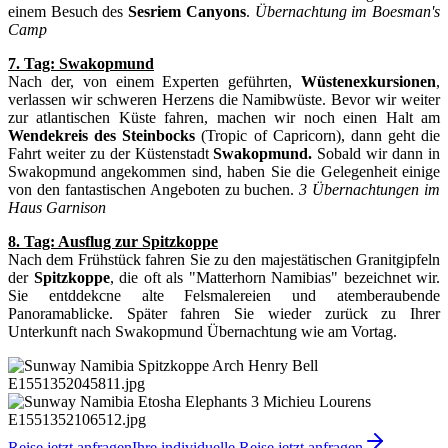
einem Besuch des
Sesriem Canyons
.
Übernachtung im Boesman's
Camp
7. Tag: Swakopmund
Nach der, von einem Experten geführten,
Wüstenexkursionen
,
verlassen wir schweren Herzens die Namibwüste. Bevor wir weiter
zur atlantischen Küste fahren, machen wir noch einen Halt am
Wendekreis des Steinbocks
(Tropic of Capricorn), dann geht die
Fahrt weiter zu der Küstenstadt
Swakopmund.
Sobald wir dann in
Swakopmund angekommen sind, haben Sie die Gelegenheit einige
von den fantastischen Angeboten zu buchen.
3
Übernachtungen im
Haus Garnison
8. Tag: Ausflug zur Spitzkoppe
Nach dem Frühstück fahren Sie zu den majestätischen Granitgipfeln
der
Spitzkoppe
, die oft als "Matterhorn Namibias" bezeichnet wir.
Sie entddekcne alte Felsmalereien und atemberaubende
Panoramablicke. Später fahren Sie wieder zurück zu Ihrer
Unterkunft nach Swakopmund Übernachtung wie am Vortag.
Reise jetzt anfragen
Ihre individuelle Reise jetzt anfragen