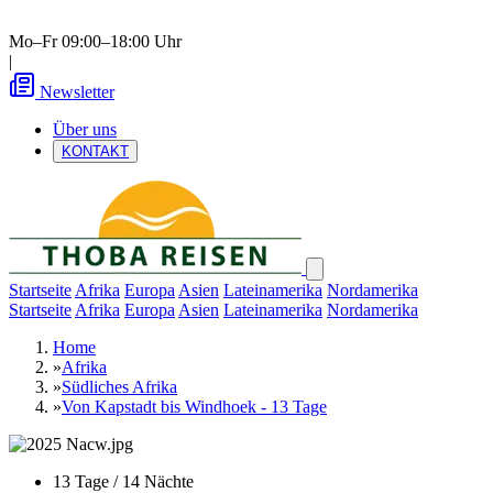
Mo–Fr 09:00–18:00 Uhr
|
Newsletter
Über uns
KONTAKT
Startseite
Afrika
Europa
Asien
Lateinamerika
Nordamerika
Startseite
Afrika
Europa
Asien
Lateinamerika
Nordamerika
Home
»
Afrika
»
Südliches Afrika
»
Von Kapstadt bis Windhoek - 13 Tage
13 Tage / 14 Nächte