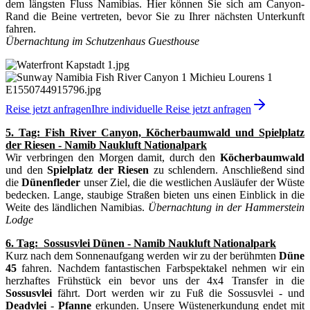
dem längsten Fluss Namibias. Hier können Sie sich am Canyon-
Rand die Beine vertreten, bevor Sie zu Ihrer nächsten Unterkunft
fahren.
Übernachtung im Schutzenhaus Guesthouse
Reise jetzt anfragen
Ihre individuelle Reise jetzt anfragen
5. Tag: Fish River Canyon, Köcherbaumwald und Spielplatz
der Riesen - Namib Naukluft Nationalpark
Wir verbringen den Morgen damit, durch den
Köcherbaumwald
und den
Spielplatz der Riesen
zu schlendern. Anschließend sind
die
Dünenfleder
unser Ziel, die die westlichen Ausläufer der Wüste
bedecken. Lange, staubige Straßen bieten uns einen Einblick in die
Weite des ländlichen Namibias.
Übernachtung in der Hammerstein
Lodge
6. Tag: Sossusvlei Dünen - Namib Naukluft Nationalpark
Kurz nach dem Sonnenaufgang werden wir zu der berühmten
Düne
45
fahren. Nachdem fantastischen Farbspektakel nehmen wir ein
herzhaftes Frühstück ein bevor uns der 4x4 Transfer in die
Sossusvlei
fährt. Dort werden wir zu Fuß die Sossusvlei - und
Deadvlei
-
Pfanne
erkunden. Unsere Wüstenerkundung endet mit