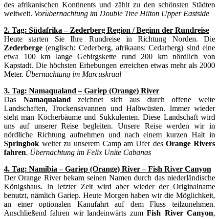
des afrikanischen Kontinents und zählt zu den schönsten Städten
weltweit.
Vorübernachtung im Double Tree Hilton Upper Eastside
2. Tag: Südafrika – Zederberg Region / Beginn der Rundreise
Heute starten Sie Ihre Rundreise in Richtung Norden. Die
Zederberge
(englisch: Cederberg, afrikaans: Cedarberg) sind eine
etwa 100 km lange Gebirgskette rund 200 km nördlich von
Kapstadt. Die höchsten Erhebungen erreichen etwas mehr als 2000
Meter.
Übernachtung im Marcuskraal
3. Tag:
Namaqualand – Gariep (Orange) River
Das
Namaqualand
zeichnet sich aus durch offene weite
Landschaften, Trockensavannen und Halbwüsten. Immer wieder
sieht man Köcherbäume und Sukkulenten. Diese Landschaft wird
uns auf unserer Reise begleiten. Unsere Reise werden wir in
nördliche Richtung aufnehmen und nach einem kurzen Halt in
Springbok
weiter zu unserem Camp am Ufer des
Orange Rivers
fahren
.
Übernachtung im Felix Unite Cabanas
4. Tag: Namibia
– Gariep (Orange) River – Fish River Canyon
Der Orange River bekam seinen Namen durch das niederländische
Königshaus. In letzter Zeit wird aber wieder der Originalname
benutzt, nämlich Gariep. Heute Morgen haben wir die Möglichkeit,
an einer optionalen Kanufahrt auf dem Fluss teilzunehmen.
Anschließend fahren wir landeinwärts zum
Fish River Canyon
,