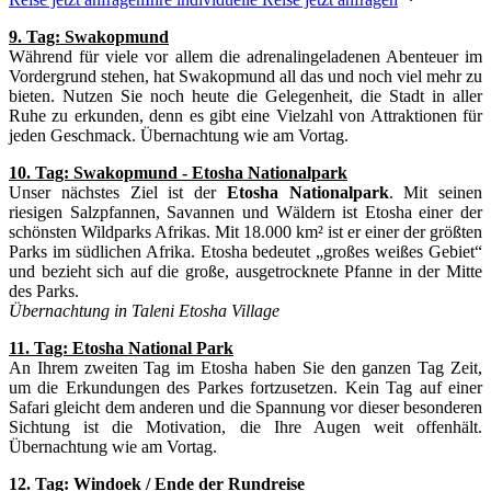
9. Tag: Swakopmund
Während für viele vor allem die adrenalingeladenen Abenteuer im
Vordergrund stehen, hat Swakopmund all das und noch viel mehr zu
bieten. Nutzen Sie noch heute die Gelegenheit, die Stadt in aller
Ruhe zu erkunden, denn es gibt eine Vielzahl von Attraktionen für
jeden Geschmack. Übernachtung wie am Vortag.
10. Tag: Swakopmund - Etosha Nationalpark
Unser nächstes Ziel ist der
Etosha Nationalpark
. Mit seinen
riesigen Salzpfannen, Savannen und Wäldern ist Etosha einer der
schönsten Wildparks Afrikas. Mit 18.000 km² ist er einer der größten
Parks im südlichen Afrika. Etosha bedeutet „großes weißes Gebiet“
und bezieht sich auf die große, ausgetrocknete Pfanne in der Mitte
des Parks.
Übernachtung in Taleni Etosha Village
11. Tag: Etosha National Park
An Ihrem zweiten Tag im Etosha haben Sie den ganzen Tag Zeit,
um die Erkundungen des Parkes fortzusetzen. Kein Tag auf einer
Safari gleicht dem anderen und die Spannung vor dieser besonderen
Sichtung ist die Motivation, die Ihre Augen weit offenhält.
Übernachtung wie am Vortag.
12. Tag: Windoek / Ende der Rundreise