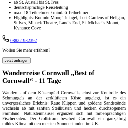
ab St. Austell bis St. Ives
deutschsprachige Reiseleitung
max. 18 Teilnehmer / mind. 6 Teilnehmer
Highlights: Bodmin Moor, Tintagel, Lost Gardens of Heligan,
St Ives, Minack Theatre, Land's End, St. Michael's Mount,
Kynance Cove
08822-932392
Wollen Sie mehr erfahren?
Jetzt anfragen
Wanderreise Cornwall „Best of
Cornwall“ - 11 Tage
Wandern auf dem Küstenpfad Cornwalls, einst zur Kontrolle des
Schmuggels an der zerklüfteten Küste angelegt, ist es ein
unvergessliches Erlebnis: Raue Klippen und goldene Sandstrände
wechseln ab mit sanften Steilküsten und hecken durchzogenem
Farmland. Natursteinhäuser ergänzen sich mit farbenprächtigen
Fischerkaten. Der Golfstrom beschert Cornwall ein ganzjährig
mildes Klima mit den meisten Sonnenstunden im UK.