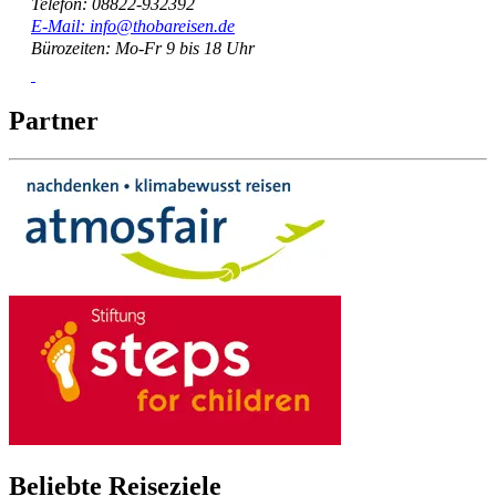
Telefon: 08822-932392
E-Mail: info@thobareisen.de
Bürozeiten: Mo-Fr 9 bis 18 Uhr
Partner
Beliebte Reiseziele