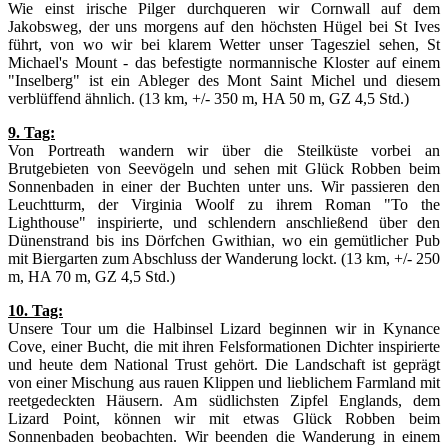
Wie einst irische Pilger durchqueren wir Cornwall auf dem
Jakobsweg, der uns morgens auf den höchsten Hügel bei St Ives
führt, von wo wir bei klarem Wetter unser Tagesziel sehen, St
Michael's Mount - das befestigte normannische Kloster auf einem
"Inselberg" ist ein Ableger des Mont Saint Michel und diesem
verblüffend ähnlich. (13 km, +/- 350 m, HA 50 m, GZ 4,5 Std.)
9. Tag:
Von Portreath wandern wir über die Steilküste vorbei an
Brutgebieten von Seevögeln und sehen mit Glück Robben beim
Sonnenbaden in einer der Buchten unter uns. Wir passieren den
Leuchtturm, der Virginia Woolf zu ihrem Roman "To the
Lighthouse" inspirierte, und schlendern anschließend über den
Dünenstrand bis ins Dörfchen Gwithian, wo ein gemütlicher Pub
mit Biergarten zum Abschluss der Wanderung lockt. (13 km, +/- 250
m, HA 70 m, GZ 4,5 Std.)
10. Tag:
Unsere Tour um die Halbinsel Lizard beginnen wir in Kynance
Cove, einer Bucht, die mit ihren Felsformationen Dichter inspirierte
und heute dem National Trust gehört. Die Landschaft ist geprägt
von einer Mischung aus rauen Klippen und lieblichem Farmland mit
reetgedeckten Häusern. Am südlichsten Zipfel Englands, dem
Lizard Point, können wir mit etwas Glück Robben beim
Sonnenbaden beobachten. Wir beenden die Wanderung in einem