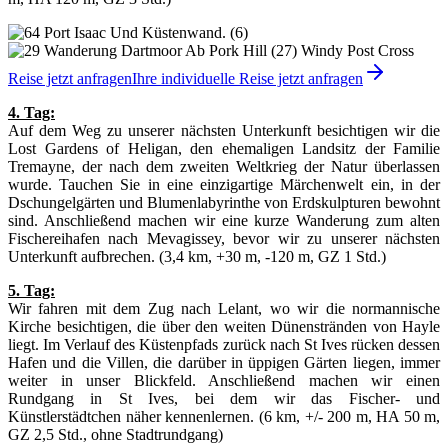
Reise jetzt anfragen
Ihre individuelle Reise jetzt anfragen
4. Tag:
Auf dem Weg zu unserer nächsten Unterkunft besichtigen wir die
Lost Gardens of Heligan, den ehemaligen Landsitz der Familie
Tremayne, der nach dem zweiten Weltkrieg der Natur überlassen
wurde. Tauchen Sie in eine einzigartige Märchenwelt ein, in der
Dschungelgärten und Blumenlabyrinthe von Erdskulpturen bewohnt
sind. Anschließend machen wir eine kurze Wanderung zum alten
Fischereihafen nach Mevagissey, bevor wir zu unserer nächsten
Unterkunft aufbrechen. (3,4 km, +30 m, -120 m, GZ 1 Std.)
5. Tag:
Wir fahren mit dem Zug nach Lelant, wo wir die normannische
Kirche besichtigen, die über den weiten Dünenstränden von Hayle
liegt. Im Verlauf des Küstenpfads zurück nach St Ives rücken dessen
Hafen und die Villen, die darüber in üppigen Gärten liegen, immer
weiter in unser Blickfeld. Anschließend machen wir einen
Rundgang in St Ives, bei dem wir das Fischer- und
Künstlerstädtchen näher kennenlernen. (6 km, +/- 200 m, HA 50 m,
GZ 2,5 Std., ohne Stadtrundgang)