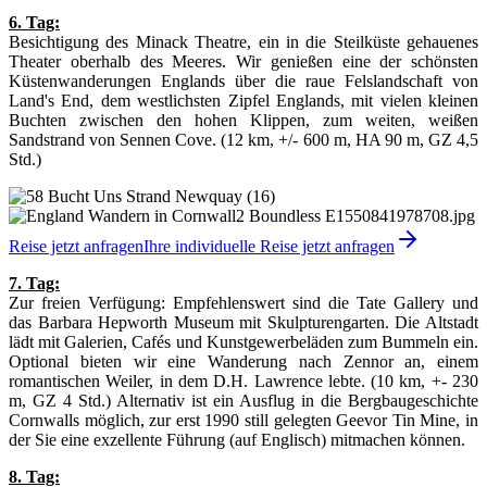
6. Tag:
Besichtigung des Minack Theatre, ein in die Steilküste gehauenes
Theater oberhalb des Meeres. Wir genießen eine der schönsten
Küstenwanderungen Englands über die raue Felslandschaft von
Land's End, dem westlichsten Zipfel Englands, mit vielen kleinen
Buchten zwischen den hohen Klippen, zum weiten, weißen
Sandstrand von Sennen Cove. (12 km, +/- 600 m, HA 90 m, GZ 4,5
Std.)
Reise jetzt anfragen
Ihre individuelle Reise jetzt anfragen
7. Tag:
Zur freien Verfügung: Empfehlenswert sind die Tate Gallery und
das Barbara Hepworth Museum mit Skulpturengarten. Die Altstadt
lädt mit Galerien, Cafés und Kunstgewerbeläden zum Bummeln ein.
Optional bieten wir eine Wanderung nach Zennor an, einem
romantischen Weiler, in dem D.H. Lawrence lebte. (10 km, +- 230
m, GZ 4 Std.) Alternativ ist ein Ausflug in die Bergbaugeschichte
Cornwalls möglich, zur erst 1990 still gelegten Geevor Tin Mine, in
der Sie eine exzellente Führung (auf Englisch) mitmachen können.
8. Tag: