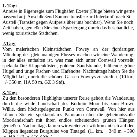
1. Tag:
Anreise in Eigenregie zum Flughafen Exeter (Flüge bieten wir gerne
passend an). Anschließend Sammeltransfer zur Unterkunft nach St
Austell (Transfer gegen Aufpreis über uns buchbar). Wenn Sie noch
Zeit haben, genießen Sie einen Spaziergang durch das beschauliche,
wenig touristische Städtchen.
2.Tag:
Vom malerischen Kleinstädtchen Fowey an der fjordartigen
Mündung des gleichnamigen Flusses machen wir eine Wanderung,
in der alles enthalten ist, was man sich unter Cornwall vorstellt:
spektakuläre Klippenküsten, goldene Sandstrände, blühende grüne
Hügel und urige Fischer- und Hafenorte. Nachmittags haben Sie die
Möglichkeit, durch die schönen Gassen Foweys zu streifen. (10 km,
+/- 350 m, HA 50 m, GZ 3 Std).
3. Tag:
Zu den besonderen Highlights unserer Reise gehört die Wanderung
durch die wilde Landschaft des Bodmin Moor bis zum Brown
Willie, dem höchstgelegenen Punkt von Cornwall. Von hier aus
können Sie ein spektakuläres Panorama über die geheimnisvolle
Moorlandschaft mit ihren endlos scheinenden grünen Hängen
genießen. Nachmittags fahren wir weiter zur wildromantisch auf den
Klippen liegenden Burgruine von Tintagel. (11 km, + 340 m, - 390
m, HA 120 m, GZ 3 Std.)