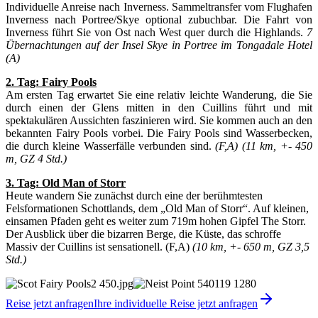
Individuelle Anreise nach Inverness. Sammeltransfer vom Flughafen
Inverness nach Portree/Skye optional zubuchbar. Die Fahrt von
Inverness führt Sie von Ost nach West quer durch die Highlands.
7
Übernachtungen auf der Insel Skye in Portree im Tongadale Hotel
(A)
2. Tag: Fairy Pools
Am ersten Tag erwartet Sie eine relativ leichte Wanderung, die Sie
durch einen der Glens mitten in den Cuillins führt und mit
spektakulären Aussichten faszinieren wird. Sie kommen auch an den
bekannten Fairy Pools vorbei. Die Fairy Pools sind Wasserbecken,
die durch kleine Wasserfälle verbunden sind.
(F,A) (11 km, +- 450
m, GZ 4 Std.)
3. Tag: Old Man of Storr
Heute wandern Sie zunächst durch eine der berühmtesten
Felsformationen Schottlands, dem „Old Man of Storr“. Auf kleinen,
einsamen Pfaden geht es weiter zum 719m hohen Gipfel The Storr.
Der Ausblick über die bizarren Berge, die Küste, das schroffe
Massiv der Cuillins ist sensationell. (F,A)
(10 km, +- 650 m, GZ 3,5
Std.)
Reise jetzt anfragen
Ihre individuelle Reise jetzt anfragen