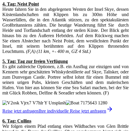
4. Tag: Neist Point
Heute fahren Sie in den abgelegenen Westen der Insel Skye, dessen
Küstenlandschaften mit Klippen bis zu 300m Höhe und
Wasserfällen, die in den Atlantik stürzen, zu den spektakulärsten
Großbritanniens zählen. Die heutige Wanderung führt Sie durch
Heide und Torflandschaft entlang der steilen Küste. Der Blick geht
hinaus bis zu den Äußeren Hebriden. Auf dem Rückweg machen
Sie einen Abstecher nach Neist Point, dem westlichsten Punkt der
Insel, mit seinem berühmten auf den Klippen thronenden
Leuchtturm.
(F,A) (11 km, +- 400 m, GZ 4 Std.)
5. Tag: Tag zur freien Verfügung
Es gibt zahlreiche Optionen, z.B. ein Ausflug zur einzigen und von
Kennern sehr geschätzten Whiskydestillerie auf Skye, Talisker, oder
zum Dunvegan Castle. Portree selbst lohnt für einen Bummel mit
seinen urigen Pubs, kleinen Geschäften und dem malerischen
Hafen. Von hier aus können Sie eine Sea Safari machen, bei der Sie
mit Glück Robben, Delfine & Seeadler sehen können. (F)
Reise jetzt anfragen
Ihre individuelle Reise jetzt anfragen
6. Tag: Cullins
Wir folgen einem Pfad entlang eines Wildbaches von Glen Brittle