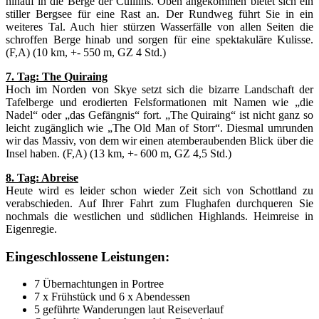
hinauf in die Berge der Cuillins. Oben angekommen bietet sich ein
stiller Bergsee für eine Rast an. Der Rundweg führt Sie in ein
weiteres Tal. Auch hier stürzen Wasserfälle von allen Seiten die
schroffen Berge hinab und sorgen für eine spektakuläre Kulisse.
(F,A) (10 km, +- 550 m, GZ 4 Std.)
7. Tag: The Quiraing
Hoch im Norden von Skye setzt sich die bizarre Landschaft der
Tafelberge und erodierten Felsformationen mit Namen wie „die
Nadel“ oder „das Gefängnis“ fort. „The Quiraing“ ist nicht ganz so
leicht zugänglich wie „The Old Man of Storr“. Diesmal umrunden
wir das Massiv, von dem wir einen atemberaubenden Blick über die
Insel haben. (F,A) (13 km, +- 600 m, GZ 4,5 Std.)
8. Tag: Abreise
Heute wird es leider schon wieder Zeit sich von Schottland zu
verabschieden. Auf Ihrer Fahrt zum Flughafen durchqueren Sie
nochmals die westlichen und südlichen Highlands. Heimreise in
Eigenregie.
Eingeschlossene Leistungen:
7 Übernachtungen in Portree
7 x Frühstück und 6 x Abendessen
5 geführte Wanderungen laut Reiseverlauf