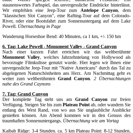
staunenswertes Farbspiel, das unvergessliche Eindrücke hinterlässt.
Wir empfehlen eine Jeep-Tour zum
Antelope Canyon
, dem
"klassischen Slot Canyon", eine Rafting-Tour auf dem Colorado-
River, oder eine Bootsfahrt zum Sonnenuntergang auf dem Lake
Powell.
Übernachtung in Page
Wanderung Horseshoe Bend: 40 Minuten, ca 1 km, +/- 150 hm
6. Tag: Lake Powell - Monument Valley - Grand Canyon
Nach einer kurzen Fahrt erreichen wir das weltberühmte
Monument Valley
, welches Jahrzehntelang von Hollywood als
bevorzugte Filmkulisse genutzt wurde. Hier legen wir Ihnen eine
unvergessliche Jeep-Tour mit "Native Americans" durch das Tal zu
abgelegenen Naturschönheiten ans Herz. Am Nachmittag geht es
weiter zum weltberühmten
Grand Canyon
.
2
Übernachtungen
nahe des Grand Caynons
7. Tag: Grand Canyon
Der komplette Tag steht uns am
Grand Canyon
zur freien
Verfügung. Steigen Sie bis zum
Plateau Point
ab, oder wandern Sie
entlang des West Rand, von wo aus Sie unglaubliche Ausblicke
genießen können. Am Abend kommen wir in den Genuss des
traumhaften Sonnenuntergangs.
Übernachtung wie am Vortag
Kaibab Ridge: 3-4 Stunden. ca. 5 km Plateau Point: 8-12 Stunden,