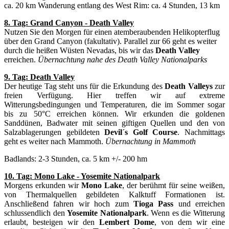
ca. 20 km Wanderung entlang des West Rim: ca. 4 Stunden, 13 km
8. Tag: Grand Canyon - Death Valley
Nutzen Sie den Morgen für einen atemberaubenden Helikopterflug
über den Grand Canyon (fakultativ). Parallel zur 66 geht es weiter
durch die heißen Wüsten Nevadas, bis wir das
Death Valley
erreichen.
Übernachtung nahe des Death Valley Nationalparks
9. Tag: Death Valley
Der heutige Tag steht uns für die Erkundung des
Death Valleys
zur
freien Verfügung. Hier treffen wir auf extreme
Witterungsbedingungen und Temperaturen, die im Sommer sogar
bis zu 50°C erreichen können. Wir erkunden die goldenen
Sanddünen, Badwater mit seinen giftigen Quellen und den von
Salzablagerungen gebildeten
Devil´s Golf Course
. Nachmittags
geht es weiter nach Mammoth.
Übernachtung in Mammoth
Badlands: 2-3 Stunden, ca. 5 km +/- 200 hm
10. Tag: Mono Lake - Yosemite Nationalpark
Morgens erkunden wir
Mono Lake
, der berühmt für seine weißen,
von Thermalquellen gebildeten Kalktuff Formationen ist.
Anschließend fahren wir hoch zum
Tioga Pass
und erreichen
schlussendlich den
Yosemite Nationalpark
. Wenn es die Witterung
erlaubt, besteigen wir den
Lembert Dome
, von dem wir eine