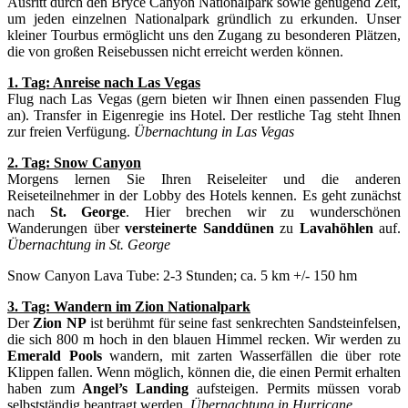
Ausritt durch den Bryce Canyon Nationalpark sowie genügend Zeit,
um jeden einzelnen Nationalpark gründlich zu erkunden. Unser
kleiner Tourbus ermöglicht uns den Zugang zu besonderen Plätzen,
die von großen Reisebussen nicht erreicht werden können.
1. Tag: Anreise nach Las Vegas
Flug nach Las Vegas (gern bieten wir Ihnen einen passenden Flug
an). Transfer in Eigenregie ins Hotel. Der restliche Tag steht Ihnen
zur freien Verfügung.
Übernachtung in Las Vegas
2. Tag: Snow Canyon
Morgens lernen Sie Ihren Reiseleiter und die anderen
Reiseteilnehmer in der Lobby des Hotels kennen. Es geht zunächst
nach
St. George
. Hier brechen wir zu wunderschönen
Wanderungen über
versteinerte Sanddünen
zu
Lavahöhlen
auf.
Übernachtung in St. George
Snow Canyon Lava Tube: 2-3 Stunden; ca. 5 km +/- 150 hm
3. Tag: Wandern im Zion Nationalpark
Der
Zion NP
ist berühmt für seine fast senkrechten Sandsteinfelsen,
die sich 800 m hoch in den blauen Himmel recken. Wir werden zu
Emerald Pools
wandern, mit zarten Wasserfällen die über rote
Klippen fallen. Wenn möglich, können die, die einen Permit erhalten
haben zum
Angel’s Landing
aufsteigen. Permits müssen vorab
selbstständig beantragt werden.
Übernachtung in Hurricane.