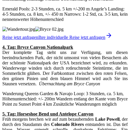
Emerald Pools: 2-3 Stunden, ca. 5 km +/-200 m Angele’s Landing:
4-5 Stunden, ca. 8 km, +/- 450 m Narrows: 1-2 Std, ca. 3-5 km, kein
nennenswerter Höhenunterschied
Reise jetzt anfragen
Ihre individuelle Reise jetzt anfragen
4. Tag: Bryce Canyon Nationalpark
Der komplette Tag steht uns zur Verfügung, um diesen
beeindruckenden Park, der nicht umsonst von vielen Besuchern als
der schönste Nationalpark der USA bezeichnet wird, zu erkunden.
Wanderwege winden sich durch rotleuchtende Steintürme, die im
Sommerlicht glühen. Der Farbkontrast zwischen den roten Felsen,
den grünen Pinien und dem blauen Himmel wird auch Sie ins
Staunen versetzen.
Übernachtung am Bryce Canyon
Wanderung Queens Garden & Navajo Loop: 3 Stunden, ca. 5 km,
Höhenunterschied: +/- 200m Wandern entlang der Kante vom Bryce
Point zu Sunset Point 4 km Zusätzliche Wanderungen möglich
5. Tag: Horseshoe Bend und Antelope Canyon
Früh morgens brechen wir auf zum bezaubernden
Lake Powell
, der
durch den Staudamm des
Colorado Rivers
entstanden ist. Das tief
blaue Wasser spiegelt schroffe, dunkelrote Felstürme: Ein