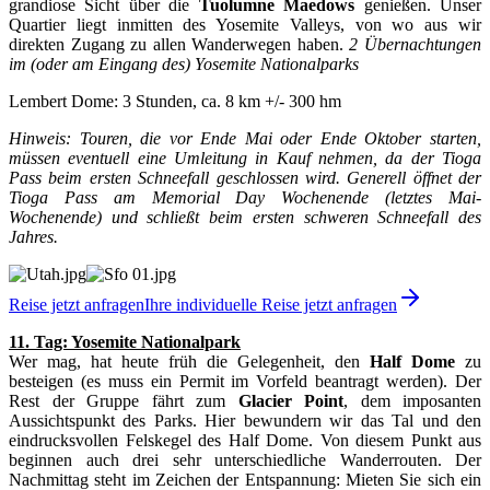
grandiose Sicht über die
Tuolumne Maedows
genießen. Unser
Quartier liegt inmitten des Yosemite Valleys, von wo aus wir
direkten Zugang zu allen Wanderwegen haben.
2
Übernachtungen
im (oder am Eingang des) Yosemite Nationalparks
Lembert Dome: 3 Stunden, ca. 8 km +/- 300 hm
Hinweis: Touren, die vor Ende Mai oder Ende Oktober starten,
müssen eventuell eine Umleitung in Kauf nehmen, da der Tioga
Pass beim ersten Schneefall geschlossen wird. Generell öffnet der
Tioga Pass am Memorial Day Wochenende (letztes Mai-
Wochenende) und schließt beim ersten schweren Schneefall des
Jahres.
Reise jetzt anfragen
Ihre individuelle Reise jetzt anfragen
11. Tag: Yosemite Nationalpark
Wer mag, hat heute früh die Gelegenheit, den
Half Dome
zu
besteigen (es muss ein Permit im Vorfeld beantragt werden). Der
Rest der Gruppe fährt zum
Glacier Point
, dem imposanten
Aussichtspunkt des Parks. Hier bewundern wir das Tal und den
eindrucksvollen Felskegel des Half Dome. Von diesem Punkt aus
beginnen auch drei sehr unterschiedliche Wanderrouten. Der
Nachmittag steht im Zeichen der Entspannung: Mieten Sie sich ein