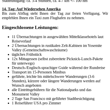
Stadtrundgang: ca. 3-4 Stunden, ca. 4-7 km +/- 100 hm
14. Tag: Auf Wiedersehen Amerika
Bis zum Abflug steht Ihnen der Tag zur freien Verfügung. Wir
empfehlen Ihnen ein Taxi zum Flughafen zu nehmen.
Eingeschlossene Leistungen:
11 Übernachtungen in ausgewählten Mittelklassehotels laut
Reiseverlauf
2 Übernachtungen in rustikalen Zelt-Kabinen im Yosemite
Valley (Gemeinschaftswaschräume)
tägliches Frühstück
12x Mittagessen (selbst zubereitete Picknick-Lunch-Pakete
für unterwegs)
Deutsch-/Englisch-sprachiger Guide während der Rundreise
Transport im 15-Personen Minibus
geführte, leichte bis mittelschwere Wanderungen (3-6
Stunden), kürzere oder längere Wanderungen werden auf
Wunsch angeboten
alle Eintrittsgebühren für die Nationalparks und das
Monument Valley
2 Tage San Francisco mit geführter Stadtbesichtigung
1 Reiseführer USA pro Zimmer