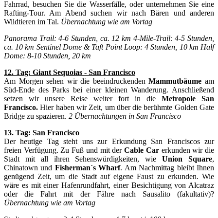
Fahrrad, besuchen Sie die Wasserfälle, oder unternehmen Sie eine
Rafting-Tour. Am Abend suchen wir nach Bären und anderen
Wildtieren im Tal.
Übernachtung wie am Vortag
Panorama Trail: 4-6 Stunden, ca. 12 km 4-Mile-Trail: 4-5 Stunden,
ca. 10 km Sentinel Dome & Taft Point Loop: 4 Stunden, 10 km Half
Dome: 8-10 Stunden, 20 km
12. Tag: Giant Sequoias
- San Francisco
Am Morgen sehen wir die beeindruckenden
Mammutbäume
am
Süd-Ende des Parks bei einer kleinen Wanderung. Anschließend
setzen wir unsere Reise weiter fort in die
Metropole San
Francisco.
Hier haben wir Zeit, um über die berühmte Golden Gate
Bridge zu spazieren.
2 Übernachtungen in San Francisco
13. Tag: San Francisco
Der heutige Tag steht uns zur Erkundung San Franciscos zur
freien Verfügung. Zu Fuß und mit der
Cable Car
erkunden wir die
Stadt mit all ihren Sehenswürdigkeiten, wie
Union Square
,
Chinatown und
Fisherman´s Wharf
. Am Nachmittag bleibt Ihnen
genügend Zeit, um die Stadt auf eigene Faust zu erkunden. Wie
wäre es mit einer Hafenrundfahrt, einer Besichtigung von Alcatraz
oder die Fahrt mit der Fähre nach Sausalito (fakultativ)?
Übernachtung wie am Vortag