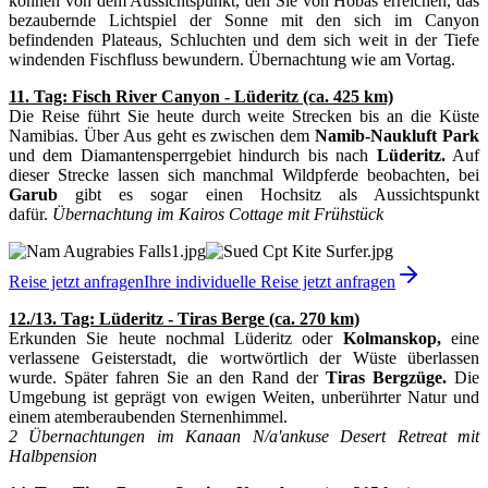
können von dem Aussichtspunkt, den Sie von Hobas erreichen, das
bezaubernde Lichtspiel der Sonne mit den sich im Canyon
befindenden Plateaus, Schluchten und dem sich weit in der Tiefe
windenden Fischfluss bewundern. Übernachtung wie am Vortag.
11. Tag: Fisch River Canyon - Lüderitz (ca. 425 km)
Die Reise führt Sie heute durch weite Strecken bis an die Küste
Namibias. Über Aus geht es zwischen dem
Namib-Naukluft Park
und dem Diamantensperrgebiet hindurch bis nach
Lüderitz.
Auf
dieser Strecke lassen sich manchmal Wildpferde beobachten, bei
Garub
gibt es sogar einen Hochsitz als Aussichtspunkt
dafür.
Übernachtung im Kairos Cottage mit Frühstück
Reise jetzt anfragen
Ihre individuelle Reise jetzt anfragen
12./13. Tag: Lüderitz - Tiras Berge (ca. 270 km)
Erkunden Sie heute nochmal Lüderitz oder
Kolmanskop,
eine
verlassene Geisterstadt, die wortwörtlich der Wüste überlassen
wurde. Später fahren Sie an den Rand der
Tiras Bergzüge.
Die
Umgebung ist geprägt von ewigen Weiten, unberührter Natur und
einem atemberaubenden Sternenhimmel.
2 Übernachtungen im Kanaan N/a'ankuse Desert Retreat mit
Halbpension