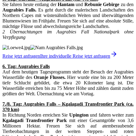
Sie fahren heute entlang der
Hantam
und
Rebunie Gebirge
zu den
Augrabies Falls.
Es geht durch die malerischen Landschaften des
Northern Capes mit wüstenähnlichen Weiten und überwältigenden
Blumenwiesen im Frühjahr. Freuen Sie sich auf eine absolute Stille,
mächtige Flüsse und abwechslungsreiche Landschaften.
2 Übernachtungen im Augrabies Fall Nationalpark ohne
Verpflegung
Reise jetzt anfragen
Ihre individuelle Reise jetzt anfragen
6. Tag: Augrabies Falls
Auf dem heutigen Tagesprogramm steht der Besuch der Augrabies
Wasserfälle des
Oranje Flusses.
Hier wurde eine bis zu 200 Meter
tiefe Schlucht gebildet, die etwa 20 Kilometer lang ist. Die
Wasserfälle erreichen bis zu 75 Meter Höhe und zählen damit zuden
größten der Welt. Übernachtung wie am Vortag.
7./8. Tag: Augrabies Falls – Kgalagadi Transfrontier Park (ca.
370 km)
In Richtung Norden erreichen Sie
Upington
und fahren weiter zum
Kgalagadi Transfrontier Park
mit einer Gesamtgröße von 3,6
Millionen Hektar. Freuen Sie sich auf atemberaubende
Tierbeobachtungen in der weiten Steppen- und roten