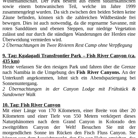
Wüstenlandschaft. Der Park besteht aus einem südafrikanischen
sowie einem botswanischen Teil, welche im Jahre 1999
zusammengelegt wurden. Da sich zwischen den beiden Seiten keine
Zäune befinden, können sich die zahlreichen Wildbestände frei
bewegen. Dies ist auch notwendig, da die regenarme Savanne, mit
roten Sanddünen und ebenen Steppen, nur niedrige Vegetation
zulässt und nur durch die ständigen Wanderungen der Herden eine
Überweidung vermieden wird.
2 Übernachtungen im Twee Rivieren Rest Camp ohne Verpflegung
9. Tag: Kgalagadi
Transfrontier Park – Fish River Canyon (ca.
435 km)
Heute verlassen Sie den riesigen Park und fahren über die Grenze
nach Namibia in die Umgebung des
Fish River Canyons.
An der
Unterkunft angekommen, lohnt sich ein Abendspaziergang bei
Sonnenuntergang.
2 Übernachtungen in der Canyon Lodge mit Frühstück &
Sundowner Walk
10. Tag: F
ish
River Canyon
Mit einer Länge von 170 Kilometern, einer Breite von über 20
Kilometern und einer Tiefe von 550 Metern verkörpert dieses
Naturphänomen nach dem Grand Canyon in Kolorado den
zweitgrößten Canyon der Welt! Besuchen Sie mit der
morgendlichen Sonne im Rücken den Fisch Fluss Canyon. Sie