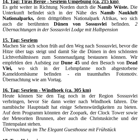
14. Tag: Tiras Berge - Sesriem Umgebung (ca. 215 km)
Es geht weiter in Richtung Norden durch die
Namib Wüste.
Die
Unterkunft befindet sich in der Nähe des
Namib Naukluft
Nationalparks,
dem drittgrößten Nationalpark Afrikas, wo sich
auch die berühmten
Dünen
von Sossusvlei
befinden.
2
Übernachtungen in der Sossusvlei Lodge mit Halbpension
15. Tag: Sesriem
Machen Sie sich schon früh auf den Weg nach Sossusvlei, bevor die
Hitze über tags steigt und damit Sie die Dünen in den schönsten
Lichtverhältnissen zum Sonnenaufgang bestaunen können. Wir
empfehlen den Aufstieg zur
Dune 45
und den Besuch von
Dead
Vlei,
wo sich in der Lehmpfanne noch abgestorbene
Kameldornbäume befinden - ein traumhaftes Fotomotiv.
Übernachtung wie am Vortag.
16. Tag: Sesriem - Windhoek (ca. 305 km)
Heute können Sie den Tag noch in der Region Sossusvlei
verbringen, bevor Sie dann weiter nach Windhoek fahren. Die
namibische Hauptstadt hat einige Sehenswürdigkeiten zu bieten.
Auf dem Programm könnten der Zoopark, der Clock Tower sowie
der Meteoriten Brunnen, aber auch die Christuskirche und der
Tintenpalast stehen.
Übernachtung im The Elegant Guesthouse mit Frühstück