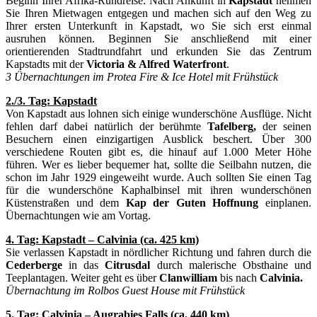
Beginn Ihrer Afrika-Rundreise: Nach Ankunft in
Kapstadt
nehmen
Sie Ihren Mietwagen entgegen und machen sich auf den Weg zu
Ihrer ersten Unterkunft in Kapstadt, wo Sie sich erst einmal
ausruhen können. Beginnen Sie anschließend mit einer
orientierenden Stadtrundfahrt und erkunden Sie das Zentrum
Kapstadts mit der
Victoria & Alfred Waterfront
.
3 Übernachtungen im Protea Fire & Ice Hotel mit Frühstück
2./3. Tag: Kapstadt
Von Kapstadt aus lohnen sich einige wunderschöne Ausflüge. Nicht
fehlen darf dabei natürlich der berühmte
Tafelberg,
der seinen
Besuchern einen einzigartigen Ausblick beschert. Über 300
verschiedene Routen gibt es, die hinauf auf 1.000 Meter Höhe
führen. Wer es lieber bequemer hat, sollte die Seilbahn nutzen, die
schon im Jahr 1929 eingeweiht wurde. Auch sollten Sie einen Tag
für die wunderschöne Kaphalbinsel mit ihren wunderschönen
Küstenstraßen und dem
Kap der Guten Hoffnung
einplanen.
Übernachtungen wie am Vortag.
4. Tag: Kapstadt – Calvinia (ca. 425 km)
Sie verlassen Kapstadt in nördlicher Richtung und fahren durch die
Cederberge
in das
Citrusdal
durch malerische Obsthaine und
Teeplantagen. Weiter geht es über
Clanwilliam
bis nach
Calvinia.
Übernachtung im Rolbos Guest House mit Frühstück
5. Tag: Calvinia – Augrabies Falls (ca. 440 km)