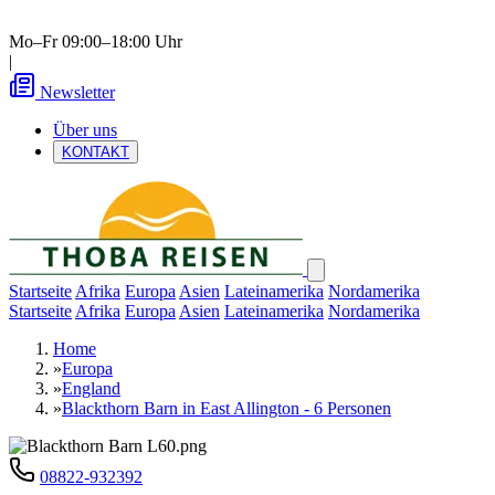
Mo–Fr 09:00–18:00 Uhr
|
Newsletter
Über uns
KONTAKT
Startseite
Afrika
Europa
Asien
Lateinamerika
Nordamerika
Startseite
Afrika
Europa
Asien
Lateinamerika
Nordamerika
Home
»
Europa
»
England
»
Blackthorn Barn in East Allington - 6 Personen
08822-932392