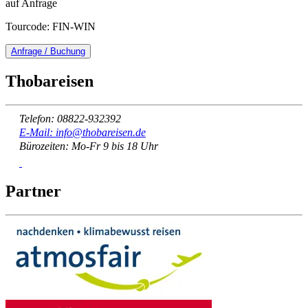
auf Anfrage
Tourcode: FIN-WIN
Anfrage / Buchung
Thobareisen
Telefon: 08822-932392
E-Mail: info@thobareisen.de
Bürozeiten: Mo-Fr 9 bis 18 Uhr
Partner