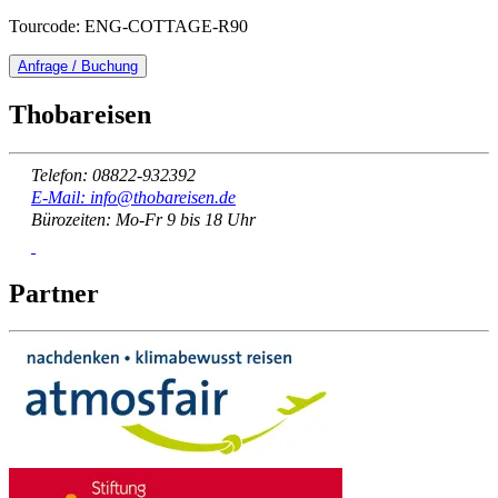
Tourcode: ENG-COTTAGE-R90
Anfrage / Buchung
Thobareisen
Telefon: 08822-932392
E-Mail: info@thobareisen.de
Bürozeiten: Mo-Fr 9 bis 18 Uhr
Partner