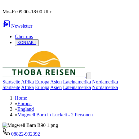
Mo–Fr 09:00–18:00 Uhr
|
Newsletter
Über uns
KONTAKT
Startseite
Afrika
Europa
Asien
Lateinamerika
Nordamerika
Startseite
Afrika
Europa
Asien
Lateinamerika
Nordamerika
Home
»
Europa
»
England
»
Mugwell Barn in Luckett - 2 Personen
08822-932392