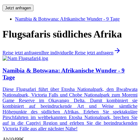
Jetzt anfragen
Namibia & Botswana: Afrikanische Wunder - 9 Tage
Flugsafaris südliches Afrika
Reise jetzt anfragen
Ihre individuelle Reise jetzt anfragen
Namibia & Botswana: Afrikanische Wunder - 9
Tage
Diese Flugsafari führt über Etosha Nationalpark, den Bwabwata
Nationalpark, Victoria Falls und Chobe Nationalpark zum Moremi
Game Reserve im Okavango Delta. Damit kombiniert sie
kombiniert auf beeindruckende Art und Weise sämtliche
Höhepunkte des südlichen Afrikas. Erleben Sie spektakuläre
Pirschfahrten im weltbekannten Etosha Nationalpark, brechen Sie
auf in die Caprivi Region und erleben Sie die beeindruckenden
Victoria Fälle aus aller nächster Nähe!
Ab
10499€