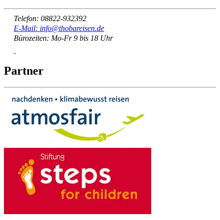
Telefon: 08822-932392
E-Mail: info@thobareisen.de
Bürozeiten: Mo-Fr 9 bis 18 Uhr
Partner