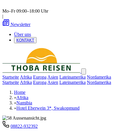
Mo–Fr 09:00–18:00 Uhr
|
Newsletter
Über uns
KONTAKT
Startseite
Afrika
Europa
Asien
Lateinamerika
Nordamerika
Startseite
Afrika
Europa
Asien
Lateinamerika
Nordamerika
Home
»
Afrika
»
Namibia
»
Hotel Eberwein 3*, Swakopmund
08822-932392