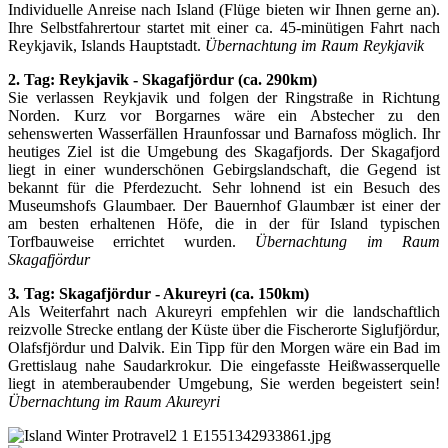
Individuelle Anreise nach Island (Flüge bieten wir Ihnen gerne an).
Ihre Selbstfahrertour startet mit einer ca. 45-minütigen Fahrt nach
Reykjavik, Islands Hauptstadt.
Übernachtung im Raum Reykjavik
2. Tag: Reykjavik - Skagafjördur (ca. 290km)
Sie verlassen Reykjavik und folgen der Ringstraße in Richtung
Norden. Kurz vor Borgarnes wäre ein Abstecher zu den
sehenswerten Wasserfällen Hraunfossar und Barnafoss möglich. Ihr
heutiges Ziel ist die Umgebung des Skagafjords. Der Skagafjord
liegt in einer wunderschönen Gebirgslandschaft, die Gegend ist
bekannt für die Pferdezucht. Sehr lohnend ist ein Besuch des
Museumshofs Glaumbaer. Der Bauernhof Glaumbær ist einer der
am besten erhaltenen Höfe, die in der für Island typischen
Torfbauweise errichtet wurden.
Übernachtung im Raum
Skagafjördur
3
.
Tag:
Skagafjördur
- Akureyri
(ca. 150km)
Als Weiterfahrt nach Akureyri empfehlen wir die landschaftlich
reizvolle Strecke entlang der Küste über die Fischerorte Siglufjördur,
Olafsfjördur und Dalvik. Ein Tipp für den Morgen wäre ein Bad im
Grettislaug nahe Saudarkrokur. Die eingefasste Heißwasserquelle
liegt in atemberaubender Umgebung, Sie werden begeistert sein!
Übernachtung im Raum Akureyri