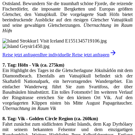
Ostisland. Bewundern Sie die traumhaft schöne Fjorde, die reizende
Fischerdörfer, die imposante Bergketten und Europas größten
Gletscher, den Vatnajökull. Die vorgelagerte Stadt Höfn bietet
beeindruckende Ausblicke auf den riesigen Gletscher Vatnajökull
und seine gewaltigen Gletscherzungen.
Übernachtung im Raum
Höfn
Reise jetzt anfragen
Ihre individuelle Reise jetzt anfragen
7. Tag: Höfn - Vik (ca. 275km)
Ein Highlight des Tages ist die Gletscherlagune Jökulsárlón mit dem
Diamondbeach. Ebenfalls am Vatnajökull befindet sich der
Skaftafell Nationalpark, ein hervorragendes Wandergebiet. Ein
einfacher Wanderweg führt Sie zum Svartifoss, der über
Basaltsäulen hinabstürzt. Ein tolles Fotomotiv! Im weiteren Verlauf
der Ringstrasse erreichen Sie den kleinen Ort Vik. Auf den
vorgelagerten Klippen nisten bis Mitte August Papageitaucher.
Übernachtung im Raum Vik
8. Tag: Vik - Golden Circle Region (ca. 260km)
Fahrt zunächst zum südlichsten Punkt Islands, dem Kap Dyrhólaey
mit seinem bekannten Felsentor und dem einzigartigen
Rundumblick. Weitere Highlights Ihrer Selbstfahrertour „Entlang