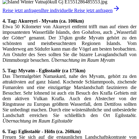
Reise jetzt anfragen
Ihre individuelle Reise jetzt anfragen
4. Tag: Akureyri - Myvatn (ca. 100km)
Etwa 50 Kilometer von Akureyri entfernt trifft man auf einen der
imposantesten Wasserfälle Islands, den Goðafoss, auch „Wasserfall
der Götter“ genannt. Der 37qkm große Myvatn gehört zu den
schönsten und meistbesuchtesten Regionen Islands. Vom
Wanderweg am Südufer kann man die Vögel am besten beobachten.
Am Ostufer des Sees sollten Sie die bizarre Lavaglandschaft von
Dimmuborgir besuchen.
Übernachtung im Raum Myvatn
5. Tag: Myvatn
- Eglissta
ðir (ca 175km)
Das Thermalgebiet Namaskard, nahe des Myvatn, gehört zu den
attraktivsten auf ganz Island. Kochende Schlammpools, zischende
Fumarolen und eine einzigartige Marslandschaft faszinieren die
Besucher. Sehr lohnend ist auch ein Besuch des Krafla Gebiets mit
dem aktiven Vulkan Krafla. Auch den Abstecher von der
Ringstrasse zu Europas größtem Wasserfall, dem Dettifoss sollten
Sie unbedingt machen. Durch eine wüstenähnliche und unbesiedelte
Landschaft erreichen Sie schließlich den Ort Egilsstaðir.
Übernachtung im Raum
Egilssta
ðir
6. Tag:
Eglissta
ðir - Höfn (ca. 260km)
Freuen Sie sich auf die erstaunlichen Landschaftskontraste von