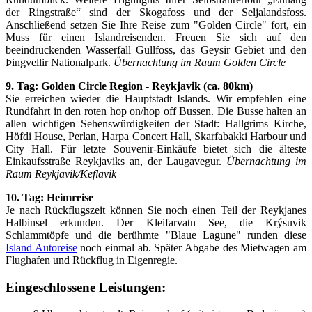
der Ringstraße“ sind der Skogafoss und der Seljalandsfoss.
Anschließend setzen Sie Ihre Reise zum "Golden Circle" fort, ein
Muss für einen Islandreisenden. Freuen Sie sich auf den
beeindruckenden Wasserfall Gullfoss, das Geysir Gebiet und den
Þingvellir Nationalpark.
Übernachtung im Raum Golden Circle
9. Tag: Golden Circle Region - Reykjavik (ca. 80km)
Sie erreichen wieder die Hauptstadt Islands. Wir empfehlen eine
Rundfahrt in den roten hop on/hop off Bussen. Die Busse halten an
allen wichtigen Sehenswürdigkeiten der Stadt: Hallgrims Kirche,
Höfdi House, Perlan, Harpa Concert Hall, Skarfabakki Harbour und
City Hall. Für letzte Souvenir-Einkäufe bietet sich die älteste
Einkaufsstraße Reykjaviks an, der Laugavegur.
Übernachtung im
Raum Reykjavik/Keflavik
10. Tag: Heimreise
Je nach Rückflugszeit können Sie noch einen Teil der Reykjanes
Halbinsel erkunden. Der Kleifarvatn See, die Krýsuvik
Schlammtöpfe und die berühmte "Blaue Lagune" runden diese
Island Autoreise
noch einmal ab. Später Abgabe des Mietwagen am
Flughafen und Rückflug in Eigenregie.
Eingeschlossene Leistungen: