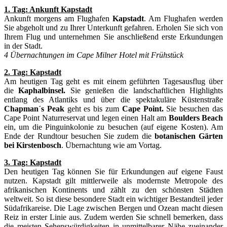
1. Tag: Ankunft Kapstadt
Ankunft morgens am Flughafen
Kapstadt
. Am Flughafen werden
Sie abgeholt und zu Ihrer Unterkunft gefahren. Erholen Sie sich von
Ihrem Flug und unternehmen Sie anschließend erste Erkundungen
in der Stadt.
4 Übernachtungen im Cape Milner Hotel mit Frühstück
2. Tag: Kapstadt
Am heutigen Tag geht es mit einem geführten Tagesausflug über
die
Kaphalbinsel.
Sie genießen die landschaftlichen Highlights
entlang des Atlantiks und über die spektakuläre Küstenstraße
Chapman´s Peak
geht es bis zum
Cape Point.
Sie besuchen das
Cape Point Naturreservat und legen einen Halt am
Boulders Beach
ein, um die Pinguinkolonie zu besuchen (auf eigene Kosten). Am
Ende der Rundtour besuchen Sie zudem die
botanischen Gärten
bei Kirstenbosch
. Übernachtung wie am Vortag.
3. Tag: Kapstadt
Den heutigen Tag können Sie für Erkundungen auf eigene Faust
nutzen. Kapstadt gilt mittlerweile als modernste Metropole des
afrikanischen Kontinents und zählt zu den schönsten Städten
weltweit. So ist diese besondere Stadt ein wichtiger Bestandteil jeder
Südafrikareise. Die Lage zwischen Bergen und Ozean macht diesen
Reiz in erster Linie aus. Zudem werden Sie schnell bemerken, dass
die meisten Sehenswürdigkeiten in unmittelbarer Nähe zueinander