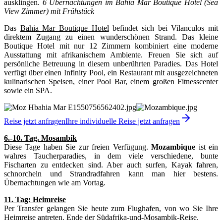
ausklingen.
6 Übernachtungen im Bahia Mar Boutique Hotel (Sea
View Zimmer) mit Frühstück
Das
Bahia Mar Boutique Hotel
befindet sich bei Vilanculos mit
direktem Zugang zu einen wunderschönen Strand. Das kleine
Boutique Hotel mit nur 12 Zimmern kombiniert eine moderne
Ausstattung mit afrikanischem Ambiente. Freuen Sie sich auf
persönliche Betreuung in diesem unberührten Paradies. Das Hotel
verfügt über einen Infinity Pool, ein Restaurant mit ausgezeichneten
kulinarischen Speisen, einer Pool Bar, einem großen Fitnesscenter
sowie ein SPA.
Reise jetzt anfragen
Ihre individuelle Reise jetzt anfragen
6.-10. Tag. Mosambik
Diese Tage haben Sie zur freien Verfügung.
Mozambique
ist ein
wahres Taucherparadies, in dem viele verschiedene, bunte
Fischarten zu entdecken sind. Aber auch surfen, Kayak fahren,
schnorcheln und Strandradfahren kann man hier bestens.
Übernachtungen wie am Vortag.
11. Tag: Heimreise
Per Transfer gelangen Sie heute zum Flughafen, von wo Sie Ihre
Heimreise antreten. Ende der Südafrika-und-Mosambik-Reise.