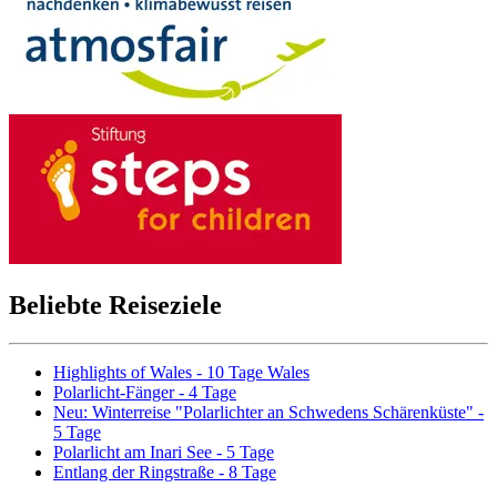
Beliebte Reiseziele
Highlights of Wales - 10 Tage Wales
Polarlicht-Fänger - 4 Tage
Neu: Winterreise "Polarlichter an Schwedens Schärenküste" -
5 Tage
Polarlicht am Inari See - 5 Tage
Entlang der Ringstraße - 8 Tage