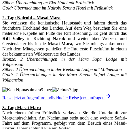
Silber: Übernachtung im Eka Hotel mit Frühstück
Gold: Übernachtung im Nairobi Serena Hotel mit Frühstück
2. Tag: Nairobi – Masai Mara
Sie verlassen die kenianische Hauptstadt und fahren durch das
fruchtbare Hochland des Landes. Auf dem Weg besuchen Sie eine
malerische Kapelle am Fuße der Rift Böschung. Es geht durch das
Rift
Valley
in Richtung
Narok
und weiter über Weizen- und
Gerstenäcker bis in die
Masai Mara,
wo Sie mittags ankommen.
Nach dem Mittagessen genießen Sie Ihre erste Pirschfahrt in einem
der bekanntesten Wildreservate des Landes.
Bronze: 2 Übernachtungen in der Mara Sopa Lodge mit
Vollpension
Silber: 2 Übernachtungen in der Keekorok Lodge mit Vollpension
Gold: 2 Übernachtungen in der Mara Serena Safari Lodge mit
Vollpension
Reise jetzt anfragen
Ihre individuelle Reise jetzt anfragen
3. Tag: Masai Mara
Nach einem frühen Frühstück verlassen Sie die Unterkunft zur
Morgenpirschfahrt. Am Nachmittag steht noch eine weitere Safari-
Fahrt auf dem Programm, gefolgt von dem Besuch eines Masai-
Dorfes. Übernachtung wie am Vortag.