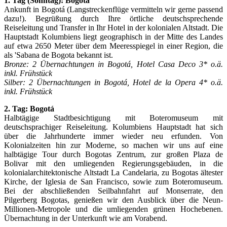
1. Tag (Sonntag): Bogotá
Ankunft in Bogotá (Langstreckenflüge vermitteln wir gerne passend
dazu!). Begrüßung durch Ihre örtliche deutschsprechende
Reiseleitung und Transfer in Ihr Hotel in der kolonialen Altstadt. Die
Hauptstadt Kolumbiens liegt geographisch in der Mitte des Landes
auf etwa 2650 Meter über dem Meeresspiegel in einer Region, die
als 'Sabana de Bogota bekannt ist.
Bronze: 2 Übernachtungen in Bogotá, Hotel Casa Deco 3* o.ä.
inkl. Frühstück
Silber: 2 Übernachtungen in Bogotá, Hotel de la Opera 4* o.ä.
inkl. Frühstück
2. Tag: Bogotá
Halbtägige Stadtbesichtigung mit Boteromuseum mit
deutschsprachiger Reiseleitung. Kolumbiens Hauptstadt hat sich
über die Jahrhunderte immer wieder neu erfunden. Von
Kolonialzeiten hin zur Moderne, so machen wir uns auf eine
halbtägige Tour durch Bogotas Zentrum, zur großen Plaza de
Bolivar mit den umliegenden Regierungsgebäuden, in die
kolonialarchitektonische Altstadt La Candelaria, zu Bogotas ältester
Kirche, der Iglesia de San Francisco, sowie zum Boteromuseum.
Bei der abschließenden Seilbahnfahrt auf Monserrate, den
Pilgerberg Bogotas, genießen wir den Ausblick über die Neun-
Millionen-Metropole und die umliegenden grünen Hochebenen.
Übernachtung in der Unterkunft wie am Vorabend.