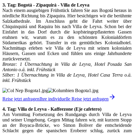
3. Tag: Bogotá - Zipaquirá - Villa de Leyva
Nach einem ausgiebigen Frühstück fahren Sie aus Bogotá heraus in
nördliche Richtung bis Zipaquira. Hier besichtigen wir die berühmte
Salzkathedrale. Im Anschluss geht die Fahrt weiter über
Chiquinquirá und Raquira bis nach Villa de Leyva. Schon bei der
Einfahrt in das Dorf durch die kopfsteingepflasterten Gassen
erahnen wir, warum es zu den schönsten Kolonialdörfern
Südamerikas gehört. Transfer in ein gemütliches Kolonialhotel.
Nachmittags erleben wir Villa de Leyva mit seinen kolonialen
Häusern, Gassen und Ecken und fühlen uns einige Jahrhunderte
zurückversetzt.
Bronze: 1 Übernachtung in Villa de Leyva, Hotel Posada San
Antonio o.ä. inkl. Frühstück
Silber: 1 Übernachtung in Villa de Leyva, Hotel Casa Terra o.ä.
inkl. Frühstück
Reise jetzt anfragen
Ihre individuelle Reise jetzt anfragen
4. Tag: Villa de Leyva - Kaffeezone (Eje cafetero)
Am Vormittag Fortsetzung des Rundgangs durch Villa de Leyva
und seiner Umgebung. Gegen Mittag fahren wir, mit kurzem Stopp
an der Boyaca-Brücke, wo Simon Boliver die entscheidende
Schlacht gegen die spanischen Eroberer schlug, zurück zum