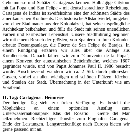
Geheimnisse und Schätze Cartagenas kennen. Halbtägige Citytour
mit La Popa und San Felipe - mit deutschsprachiger Reiseleitung.
Cartagena de Indias ist zweifelsohne eine der schönsten Städte des
amerikanischen Kontinents. Das historische Altstadtviertel, umgeben
von einer Stadtmauer aus der Kolonialzeit, hat seine ursprüngliche
Architektur beibehalten und füllt die Stadt mit seinen unendlichen
Farben und karibischer Lebenslust. Unsere Stadtführung beginnen
wir mit einem Besuch der größten, von Spaniern in ihren Kolonien
erbaute Festungsanlage, die Fuerte de San Felipe de Barajas. In
einem Rundgang erfahren wir alles über die Anlage aus
Korallenstein. Danach fahren wir zum "Convento de la Popa",
einem Konvent der augustinischen Bettelmönche, welches 1607
gegründet wurde, und von Papst Johannes Paul II. 1986 besucht
wurde. Anschliessend wandern wir ca. 2 Std. durch pittoresken
Gassen, vorbei an allen wichtigen und schönen Plätzen, Kirchen
und Straßen der Stadt. Übernachtung in der Unterkunft wie am
Vorabend.
11. Tag: Cartagena - Heimreise
Der heutige Tag steht zur freien Verfügung. Es besteht die
Möglichkeit an einem optionalen Ausflug zum
Unterwassernationalpark Islas del Rosario - Gente del Mar
teilzunehmen. Rechtzeitiger Transfer zum Flughafen Cartagena.
Ende der Leistungen. Langstreckenflüge nach Europa bieten wir
gerne passend mit an.