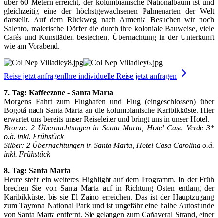
über 60 Metern erreicht, der kolumbianische Nationalbaum ist und
gleichzeitig eine der höchstgewachsenen Palmenarten der Welt
darstellt. Auf dem Rückweg nach Armenia Besuchen wir noch
Salento, malerische Dörfer die durch ihre koloniale Bauweise, viele
Cafés und Kunstläden bestechen. Übernachtung in der Unterkunft
wie am Vorabend.
Reise jetzt anfragen
Ihre individuelle Reise jetzt anfragen
7. Tag:
Kaffeezone
- Santa Marta
Morgens Fahrt zum Flughafen und Flug (eingeschlossen) über
Bogotá nach Santa Marta an die kolumbianische Karibikküste. Hier
erwartet uns bereits unser Reiseleiter und bringt uns in unser Hotel.
Bronze: 2 Übernachtungen in Santa Marta, Hotel Casa Verde 3*
o.ä. inkl. Frühstück
Silber: 2 Übernachtungen in Santa Marta, Hotel Casa Carolina o.ä.
inkl. Frühstück
8. Tag: Santa Marta
Heute steht ein weiteres Highlight auf dem Programm. In der Früh
brechen Sie von Santa Marta auf in Richtung Osten entlang der
Karibikküste, bis sie El Zaino erreichen. Das ist der Hauptzugang
zum Tayrona National Park und ist ungefähr eine halbe Autostunde
von Santa Marta entfernt. Sie gelangen zum Cañaveral Strand, einer