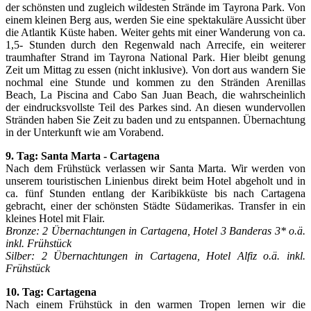
der schönsten und zugleich wildesten Strände im Tayrona Park. Von
einem kleinen Berg aus, werden Sie eine spektakuläre Aussicht über
die Atlantik Küste haben. Weiter gehts mit einer Wanderung von ca.
1,5- Stunden durch den Regenwald nach Arrecife, ein weiterer
traumhafter Strand im Tayrona National Park. Hier bleibt genung
Zeit um Mittag zu essen (nicht inklusive). Von dort aus wandern Sie
nochmal eine Stunde und kommen zu den Stränden Arenillas
Beach, La Piscina and Cabo San Juan Beach, die wahrscheinlich
der eindrucksvollste Teil des Parkes sind. An diesen wundervollen
Stränden haben Sie Zeit zu baden und zu entspannen. Übernachtung
in der Unterkunft wie am Vorabend.
9. Tag: Santa Marta - Cartagena
Nach dem Frühstück verlassen wir Santa Marta. Wir werden von
unserem touristischen Linienbus direkt beim Hotel abgeholt und in
ca. fünf Stunden entlang der Karibikküste bis nach Cartagena
gebracht, einer der schönsten Städte Südamerikas. Transfer in ein
kleines Hotel mit Flair.
Bronze: 2 Übernachtungen in Cartagena, Hotel 3 Banderas 3* o.ä.
inkl. Frühstück
Silber: 2 Übernachtungen in Cartagena, Hotel Alfiz o.ä. inkl.
Frühstück
10. Tag: Cartagena
Nach einem Frühstück in den warmen Tropen lernen wir die