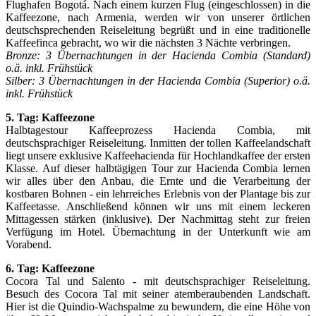
Flughafen Bogotá. Nach einem kurzen Flug (eingeschlossen) in die
Kaffeezone, nach Armenia, werden wir von unserer örtlichen
deutschsprechenden Reiseleitung begrüßt und in eine traditionelle
Kaffeefinca gebracht, wo wir die nächsten 3 Nächte verbringen.
Bronze: 3 Übernachtungen in der Hacienda Combia (Standard)
o.ä. inkl.
Frühstück
Silber: 3 Übernachtungen in der Hacienda Combia (Superior) o.ä.
inkl. Frühstück
5. Tag: Kaffeezone
Halbtagestour Kaffeeprozess Hacienda Combia, mit
deutschsprachiger Reiseleitung. Inmitten der tollen Kaffeelandschaft
liegt unsere exklusive Kaffeehacienda für Hochlandkaffee der ersten
Klasse. Auf dieser halbtägigen Tour zur Hacienda Combia lernen
wir alles über den Anbau, die Ernte und die Verarbeitung der
kostbaren Bohnen - ein lehrreiches Erlebnis von der Plantage bis zur
Kaffeetasse. Anschließend können wir uns mit einem leckeren
Mittagessen stärken (inklusive). Der Nachmittag steht zur freien
Verfügung im Hotel. Übernachtung in der Unterkunft wie am
Vorabend.
6. Tag: Kaffeezone
Cocora Tal und Salento - mit deutschsprachiger Reiseleitung.
Besuch des Cocora Tal mit seiner atemberaubenden Landschaft.
Hier ist die Quindio-Wachspalme zu bewundern, die eine Höhe von