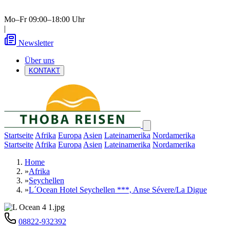
Mo–Fr 09:00–18:00 Uhr
|
Newsletter
Über uns
KONTAKT
Startseite
Afrika
Europa
Asien
Lateinamerika
Nordamerika
Startseite
Afrika
Europa
Asien
Lateinamerika
Nordamerika
Home
»
Afrika
»
Seychellen
»
L´Ocean Hotel Seychellen ***, Anse Sévere/La Digue
08822-932392