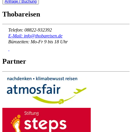
Anfrage / Buchung
Thobareisen
Telefon: 08822-932392
E-Mail: info@thobareisen.de
Bürozeiten: Mo-Fr 9 bis 18 Uhr
Partner