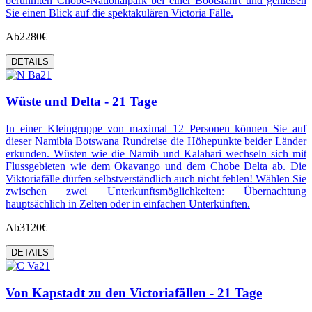
berühmten Chobe-Nationalpark bei einer Bootsfahrt und genießen
Sie einen Blick auf die spektakulären Victoria Fälle.
Ab
2280€
DETAILS
Wüste und Delta - 21 Tage
In einer Kleingruppe von maximal 12 Personen können Sie auf
dieser Namibia Botswana Rundreise die Höhepunkte beider Länder
erkunden. Wüsten wie die Namib und Kalahari wechseln sich mit
Flussgebieten wie dem Okavango und dem Chobe Delta ab. Die
Viktoriafälle dürfen selbstverständlich auch nicht fehlen! Wählen Sie
zwischen zwei Unterkunftsmöglichkeiten: Übernachtung
hauptsächlich in Zelten oder in einfachen Unterkünften.
Ab
3120€
DETAILS
Von Kapstadt zu den Victoriafällen - 21 Tage