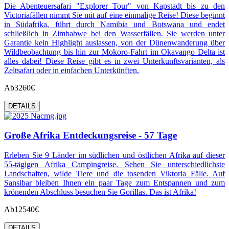
Die Abenteuersafari "Explorer Tour" von Kapstadt bis zu den
Victoriafällen nimmt Sie mit auf eine einmalige Reise! Diese beginnt
in Südafrika, führt durch Namibia und Botswana und endet
schließlich in Zimbabwe bei den Wasserfällen. Sie werden unter
Garantie kein Highlight auslassen, von der Dünenwanderung über
Wildbeobachtung bis hin zur Mokoro-Fahrt im Okavango Delta ist
alles dabei! Diese Reise gibt es in zwei Unterkunftsvarianten, als
Zeltsafari oder in einfachen Unterkünften.
Ab
3260€
DETAILS
Große Afrika Entdeckungsreise - 57 Tage
Erleben Sie 9 Länder im südlichen und östlichen Afrika auf dieser
55-tägigen Afrika Campingreise. Sehen Sie unterschiedlichste
Landschaften, wilde Tiere und die tosenden Viktoria Fälle. Auf
Sansibar bleiben Ihnen ein paar Tage zum Entspannen und zum
krönenden Abschluss besuchen Sie Gorillas. Das ist Afrika!
Ab
12540€
DETAILS