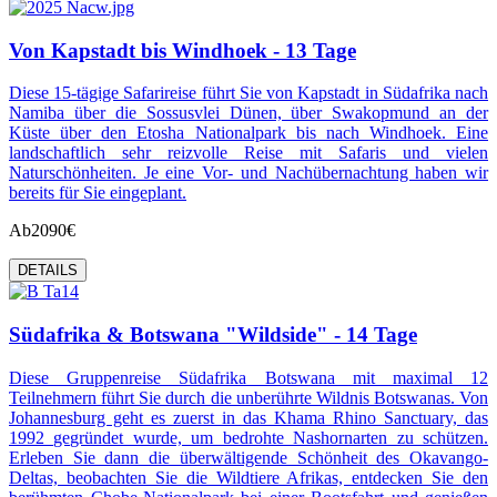
Von Kapstadt bis Windhoek - 13 Tage
Diese 15-tägige Safarireise führt Sie von Kapstadt in Südafrika nach
Namiba über die Sossusvlei Dünen, über Swakopmund an der
Küste über den Etosha Nationalpark bis nach Windhoek. Eine
landschaftlich sehr reizvolle Reise mit Safaris und vielen
Naturschönheiten. Je eine Vor- und Nachübernachtung haben wir
bereits für Sie eingeplant.
Ab
2090€
DETAILS
Südafrika & Botswana "Wildside" - 14 Tage
Diese Gruppenreise Südafrika Botswana mit maximal 12
Teilnehmern führt Sie durch die unberührte Wildnis Botswanas. Von
Johannesburg geht es zuerst in das Khama Rhino Sanctuary, das
1992 gegründet wurde, um bedrohte Nashornarten zu schützen.
Erleben Sie dann die überwältigende Schönheit des Okavango-
Deltas, beobachten Sie die Wildtiere Afrikas, entdecken Sie den