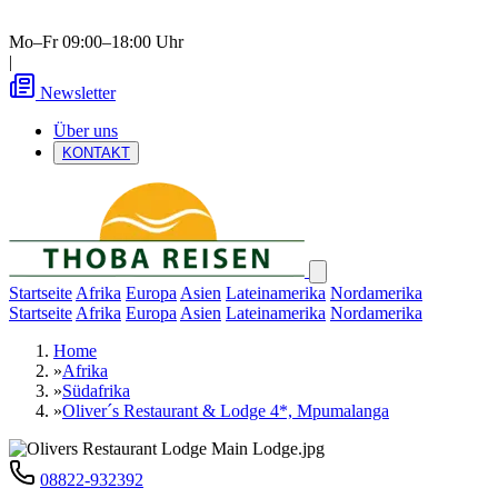
Mo–Fr 09:00–18:00 Uhr
|
Newsletter
Über uns
KONTAKT
Startseite
Afrika
Europa
Asien
Lateinamerika
Nordamerika
Startseite
Afrika
Europa
Asien
Lateinamerika
Nordamerika
Home
»
Afrika
»
Südafrika
»
Oliver´s Restaurant & Lodge 4*, Mpumalanga
08822-932392