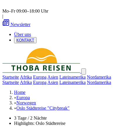
Mo–Fr 09:00–18:00 Uhr
|
Newsletter
Über uns
KONTAKT
Startseite
Afrika
Europa
Asien
Lateinamerika
Nordamerika
Startseite
Afrika
Europa
Asien
Lateinamerika
Nordamerika
Home
»
Europa
»
Norwegen
»
Oslo Städtereise "Citybreak"
3 Tage / 2 Nächte
Highlights: Oslo Städtereise