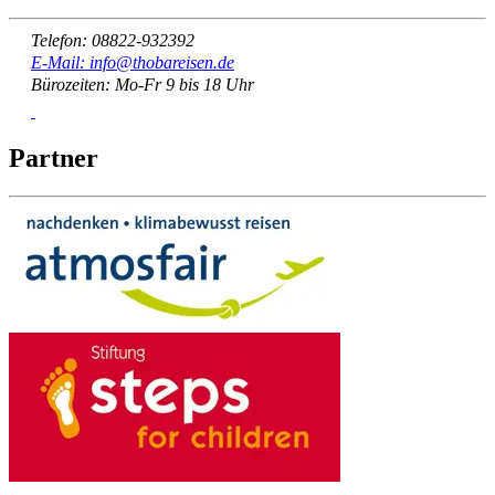
Telefon: 08822-932392
E-Mail: info@thobareisen.de
Bürozeiten: Mo-Fr 9 bis 18 Uhr
Partner