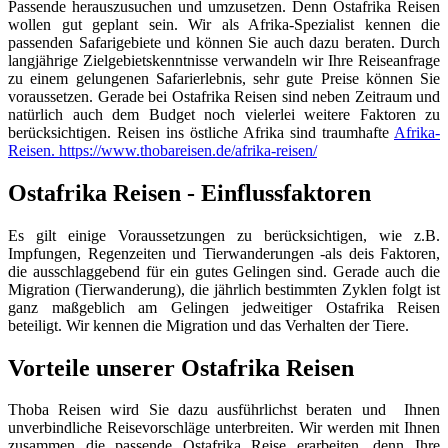
Passende herauszusuchen und umzusetzen. Denn Ostafrika Reisen
wollen gut geplant sein. Wir als Afrika-Spezialist kennen die
passenden Safarigebiete und können Sie auch dazu beraten. Durch
langjährige Zielgebietskenntnisse verwandeln wir Ihre Reiseanfrage
zu einem gelungenen Safarierlebnis, sehr gute Preise können Sie
voraussetzen. Gerade bei Ostafrika Reisen sind neben Zeitraum und
natürlich auch dem Budget noch vielerlei weitere Faktoren zu
berücksichtigen. Reisen ins östliche Afrika sind traumhafte
Afrika-
Reisen.
https://www.thobareisen.de/afrika-reisen/
Ostafrika Reisen - Einflussfaktoren
Es gilt einige Voraussetzungen zu berücksichtigen, wie z.B.
Impfungen, Regenzeiten und Tierwanderungen -als deis Faktoren,
die ausschlaggebend für ein gutes Gelingen sind. Gerade auch die
Migration (Tierwanderung), die jährlich bestimmten Zyklen folgt ist
ganz maßgeblich am Gelingen jedweitiger Ostafrika Reisen
beteiligt. Wir kennen die Migration und das Verhalten der Tiere.
Vorteile unserer Ostafrika Reisen
Thoba Reisen wird Sie dazu ausführlichst beraten und Ihnen
unverbindliche Reisevorschläge unterbreiten. Wir werden mit Ihnen
zusammen die passende Ostafrika Reise erarbeiten, denn Ihre