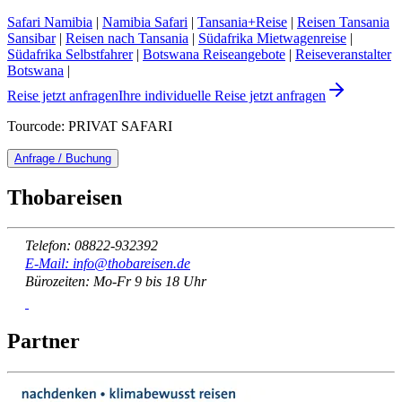
Safari Namibia
|
Namibia Safari
|
Tansania+Reise
|
Reisen Tansania
Sansibar
|
Reisen nach Tansania
|
Südafrika Mietwagenreise
|
Südafrika Selbstfahrer
|
Botswana Reiseangebote
|
Reiseveranstalter
Botswana
|
Reise jetzt anfragen
Ihre individuelle Reise jetzt anfragen
Tourcode: PRIVAT SAFARI
Anfrage / Buchung
Thobareisen
Telefon: 08822-932392
E-Mail: info@thobareisen.de
Bürozeiten: Mo-Fr 9 bis 18 Uhr
Partner