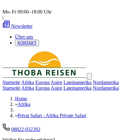
Mo–Fr 09:00–18:00 Uhr
|
Newsletter
Über uns
KONTAKT
Startseite
Afrika
Europa
Asien
Lateinamerika
Nordamerika
Startseite
Afrika
Europa
Asien
Lateinamerika
Nordamerika
Home
»
Afrika
»
Privat Safari - Afrika Private Safari
08822-932392
Wollen Sie mehr erfahren?