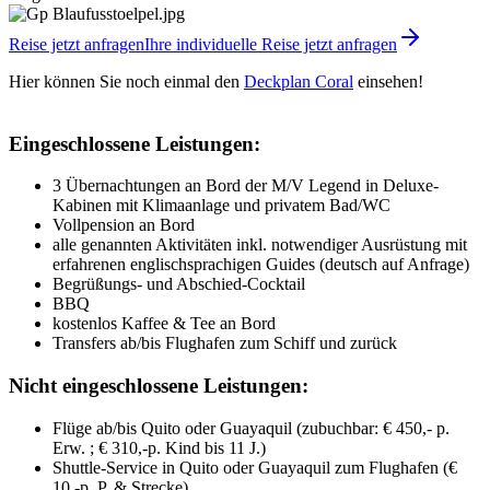
Reise jetzt anfragen
Ihre individuelle Reise jetzt anfragen
Hier können Sie noch einmal den
Deckplan Coral
einsehen!
Eingeschlossene Leistungen:
3 Übernachtungen an Bord der M/V Legend in Deluxe-
Kabinen mit Klimaanlage und privatem Bad/WC
Vollpension an Bord
alle genannten Aktivitäten inkl. notwendiger Ausrüstung mit
erfahrenen englischsprachigen Guides (deutsch auf Anfrage)
Begrüßungs- und Abschied-Cocktail
BBQ
kostenlos Kaffee & Tee an Bord
Transfers ab/bis Flughafen zum Schiff und zurück
Nicht eingeschlossene Leistungen:
Flüge ab/bis Quito oder Guayaquil (zubuchbar: € 450,- p.
Erw. ; € 310,-p. Kind bis 11 J.)
Shuttle-Service in Quito oder Guayaquil zum Flughafen (€
10,-p. P. & Strecke)