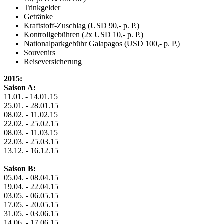
Trinkgelder
Getränke
Kraftstoff-Zuschlag (USD 90,- p. P.)
Kontrollgebühren (2x USD 10,- p. P.)
Nationalparkgebühr Galapagos (USD 100,- p. P.)
Souvenirs
Reiseversicherung
2015:
Saison A:
11.01. - 14.01.15
25.01. - 28.01.15
08.02. - 11.02.15
22.02. - 25.02.15
08.03. - 11.03.15
22.03. - 25.03.15
13.12. - 16.12.15
Saison B:
05.04. - 08.04.15
19.04. - 22.04.15
03.05. - 06.05.15
17.05. - 20.05.15
31.05. - 03.06.15
14.06. - 17.06.15