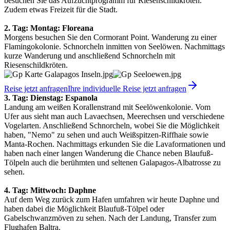
besuchen Sie das Aufzuchtprogramm für Riesenschildkröten.
Zudem etwas Freizeit für die Stadt.
2. Tag: Montag:
Floreana
Morgens besuchen Sie den Cormorant Point. Wanderung zu einer
Flamingokolonie. Schnorcheln inmitten von Seelöwen. Nachmittags
kurze Wanderung und anschließend Schnorcheln mit
Riesenschildkröten.
Reise jetzt anfragen
Ihre individuelle Reise jetzt anfragen
3. Tag: Dienstag: Espanola
Landung am weißen Korallenstrand mit Seelöwenkolonie. Vom
Ufer aus sieht man auch Lavaechsen, Meerechsen und verschiedene
Vogelarten. Anschließend Schnorcheln, wobei Sie die Möglichkeit
haben, "Nemo" zu sehen und auch Weißspitzen-Riffhaie sowie
Manta-Rochen. Nachmittags erkunden Sie die Lavaformationen und
haben nach einer langen Wanderung die Chance neben Blaufuß-
Tölpeln auch die berühmten und seltenen Galapagos-Albatrosse zu
sehen.
4. Tag: Mittwoch: Daphne
Auf dem Weg zurück zum Hafen umfahren wir heute Daphne und
haben dabei die Möglichkeit Blaufuß-Tölpel oder
Gabelschwanzmöven zu sehen. Nach der Landung, Transfer zum
Flughafen Baltra.