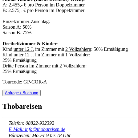
A: 2.455,- € pro Person im Doppelzimmer
B: 2.575,- € pro Person im Doppelzimmer
Einzelzimmer-Zuschlag:
Saison A: 50%
Saison B: 75%
Dreibettzimmer & Kinder
:
Kind
unter 12 J.
im Zimmer mit
2 Vollzahlern
: 50% Ermäßigung
Kind
unter 12 J.
im Zimmer mit
1 Vollzahler
:
25% Ermäßigung
Dritte Person
im Zimmer mit
2 Vollzahlern
:
25% Ermäßigung
Tourcode: GP-COR-A
Anfrage / Buchung
Thobareisen
Telefon: 08822-932392
E-Mail: info@thobareisen.de
Bürozeiten: Mo-Fr 9 bis 18 Uhr