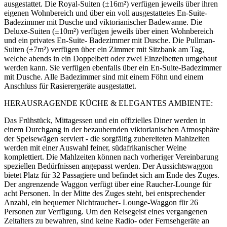
ausgestattet. Die Royal-Suiten (±16m²) verfügen jeweils über ihren
eigenen Wohnbereich und über ein voll ausgestattetes En-Suite-
Badezimmer mit Dusche und viktorianischer Badewanne. Die
Deluxe-Suiten (±10m²) verfügen jeweils über einen Wohnbereich
und ein privates En-Suite- Badezimmer mit Dusche. Die Pullman-
Suiten (±7m²) verfügen über ein Zimmer mit Sitzbank am Tag,
welche abends in ein Doppelbett oder zwei Einzelbetten umgebaut
werden kann. Sie verfügen ebenfalls über ein En-Suite-Badezimmer
mit Dusche. Alle Badezimmer sind mit einem Föhn und einem
Anschluss für Rasierergeräte ausgestattet.
HERAUSRAGENDE KÜCHE & ELEGANTES AMBIENTE:
Das Frühstück, Mittagessen und ein offizielles Diner werden in
einem Durchgang in der bezaubernden viktorianischen Atmosphäre
der Speisewägen serviert - die sorgfältig zubereiteten Mahlzeiten
werden mit einer Auswahl feiner, südafrikanischer Weine
komplettiert. Die Mahlzeiten können nach vorheriger Vereinbarung
speziellen Bedürfnissen angepasst werden. Der Aussichtswaggon
bietet Platz für 32 Passagiere und befindet sich am Ende des Zuges.
Der angrenzende Waggon verfügt über eine Raucher-Lounge für
acht Personen. In der Mitte des Zuges steht, bei entsprechender
Anzahl, ein bequemer Nichtraucher- Lounge-Waggon für 26
Personen zur Verfügung. Um den Reisegeist eines vergangenen
Zeitalters zu bewahren, sind keine Radio- oder Fernsehgeräte an