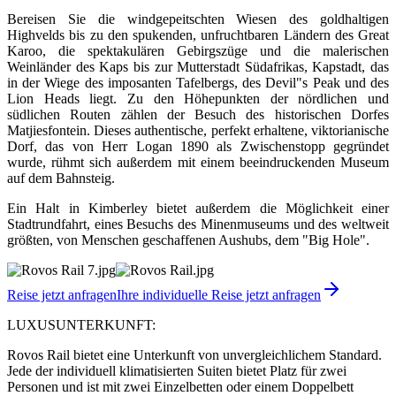
Bereisen Sie die windgepeitschten Wiesen des goldhaltigen
Highvelds bis zu den spukenden, unfruchtbaren Ländern des Great
Karoo, die spektakulären Gebirgszüge und die malerischen
Weinländer des Kaps bis zur Mutterstadt Südafrikas, Kapstadt, das
in der Wiege des imposanten Tafelbergs, des Devil"s Peak und des
Lion Heads liegt. Zu den Höhepunkten der nördlichen und
südlichen Routen zählen der Besuch des historischen Dorfes
Matjiesfontein. Dieses authentische, perfekt erhaltene, viktorianische
Dorf, das von Herr Logan 1890 als Zwischenstopp gegründet
wurde, rühmt sich außerdem mit einem beeindruckenden Museum
auf dem Bahnsteig.
Ein Halt in Kimberley bietet außerdem die Möglichkeit einer
Stadtrundfahrt, eines Besuchs des Minenmuseums und des weltweit
größten, von Menschen geschaffenen Aushubs, dem "Big Hole".
Reise jetzt anfragen
Ihre individuelle Reise jetzt anfragen
LUXUSUNTERKUNFT:
Rovos Rail bietet eine Unterkunft von unvergleichlichem Standard.
Jede der individuell klimatisierten Suiten bietet Platz für zwei
Personen und ist mit zwei Einzelbetten oder einem Doppelbett