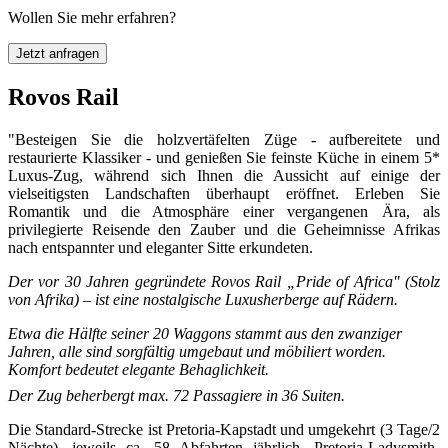
Wollen Sie mehr erfahren?
Jetzt anfragen
Rovos Rail
"Besteigen Sie die holzvertäfelten Züge - aufbereitete und
restaurierte Klassiker - und genießen Sie feinste Küche in einem 5*
Luxus-Zug, während sich Ihnen die Aussicht auf einige der
vielseitigsten Landschaften überhaupt eröffnet. Erleben Sie
Romantik und die Atmosphäre einer vergangenen Ära, als
privilegierte Reisende den Zauber und die Geheimnisse Afrikas
nach entspannter und eleganter Sitte erkundeten.
Der vor 30 Jahren gegründete Rovos Rail „Pride of Africa" (Stolz
von Afrika) – ist eine nostalgische Luxusherberge auf Rädern.
Etwa die Hälfte seiner 20 Waggons stammt aus den zwanziger
Jahren, alle sind sorgfältig umgebaut und möbiliert worden.
Komfort bedeutet elegante Behaglichkeit.
Der Zug beherbergt max. 72 Passagiere in 36 Suiten.
Die Standard-Strecke ist Pretoria-Kapstadt und umgekehrt (3 Tage/2
Nächte), jeweils ca. 58 Abfahrten jährlich, Pretoria-Ladysmith-