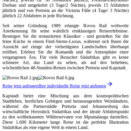
Durban und umgekehrt (3 Tage/2 Nächte), jeweils 15 Abfahrten
jährlich und von Pretoria an die Victoria Fälle (4 Tage/ 3 Nächte)
jährlich 22 Abfahrten in jede Richtung.
Seit seiner Gründung 1989 erlangte Rovos Rail weltweite
Anerkennung für seine wahrlich erstklassigen Reiseerlebnisse.
Besteigen Sie die restaurierten Klassiker - und genießen Sie die
feine Küche in einem Fünf-Sterne-Luxus, während sich Ihnen die
Aussicht auf einige der vielseitigsten Landschaften überhaupt
eröffnet. Erleben Sie die Romantik und die Atmosphäre einer
vergangenen Ära. Für viele Besucher Südafrikas gibt es keine
schönere Art, das Land zu sehen, als auf den beliebten,
wöchentlichen 48-Stunden-Reisen zwischen Pretoria und Kapstadt.
Reise jetzt anfragen
Ihre individuelle Reise jetzt anfragen
Kapstadt bietet eine Mischung aus dem kosmopolitischen
Stadtleben, herrlichen Gebirgen und herausragenden Weinländern,
während die Partnerstädte Pretoria und Johannesburg das
wirtschaftliche Herzstück Südafrikas und der ideale Abfahrtspunkt
zu den weltbekannten Wildreservaten von Mpumalanga darstellen.
Diese 1.600 Kilometer lange Reise ist die perfekte Illustration
Südafrikas als eine eigene Welt in einem Land.