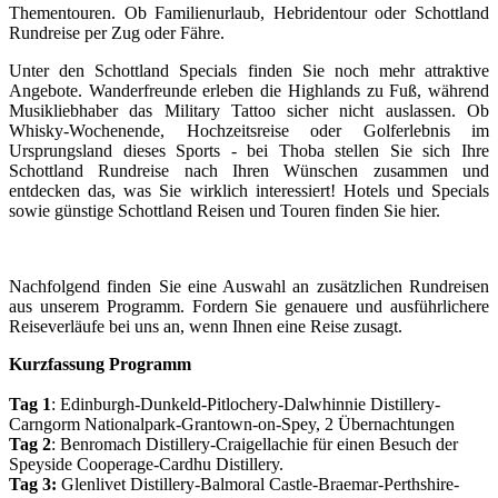
Thementouren. Ob Familienurlaub, Hebridentour oder Schottland
Rundreise per Zug oder Fähre.
Unter den Schottland Specials finden Sie noch mehr attraktive
Angebote. Wanderfreunde erleben die Highlands zu Fuß, während
Musikliebhaber das Military Tattoo sicher nicht auslassen. Ob
Whisky-Wochenende, Hochzeitsreise oder Golferlebnis im
Ursprungsland dieses Sports - bei Thoba stellen Sie sich Ihre
Schottland Rundreise nach Ihren Wünschen zusammen und
entdecken das, was Sie wirklich interessiert! Hotels und Specials
sowie günstige Schottland Reisen und Touren finden Sie hier.
Nachfolgend finden Sie eine Auswahl an zusätzlichen Rundreisen
aus unserem Programm. Fordern Sie genauere und ausführlichere
Reiseverläufe bei uns an, wenn Ihnen eine Reise zusagt.
Kurzfassung Programm
Tag 1
: Edinburgh-Dunkeld-Pitlochery-Dalwhinnie Distillery-
Carngorm Nationalpark-Grantown-on-Spey, 2 Übernachtungen
Tag 2
: Benromach Distillery-Craigellachie für einen Besuch der
Speyside Cooperage-Cardhu Distillery.
Tag 3:
Glenlivet Distillery-Balmoral Castle-Braemar-Perthshire-