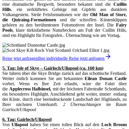
eine dramatische Bergwelt, besonders bekannt sind die
Cuillin
Hills
, ein zerklüftetes Gebirge mit Gipfeln aus dunklem
Vulkangestein. Steile Felsformationen wie der
Old Man of Storr,
die Quiraing-Formationen
und die schroffen Küstenklippen
gehören zu den berühmtesten Fotomotiven der Insel. Die
Fairy
Pools
, klare türkisfarbene Naturbecken am Fuß der Cuillin Hills,
sind ein Highlight für Fotografen.. Übernachtung wie am Vortag
.
Reise jetzt anfragen
Ihre individuelle Reise jetzt anfragen
5. Tag: Isle of Skye – Gairloch/Ullapool (ca. 160 km)
Sie fahren über die Skye Bridge zurück auf das schottische Festland.
Weiter östlich kommen Sie am bekannten
Eilean Donan Castle
vorbei. Wenn es Ihre Zeit erlaubt, wäre die Fahrt über
die
Applecross Halbinsel,
mit der höchsten Fahrstraße Schottlands,
ein besonderes Highlight. Anschließend geht weiter, immer entlang
der Küste, durch eine beeindruckende Landschaft der Highlands, zu
Ihrer nächsten Unterkunft.
2 Übernachtungen im Raum
Gairloch/Ullapool
6. Tag: Gairloch/Ullapool
Von
Ullapool
haben Sie einen tollen Blick auf den
Loch Broom