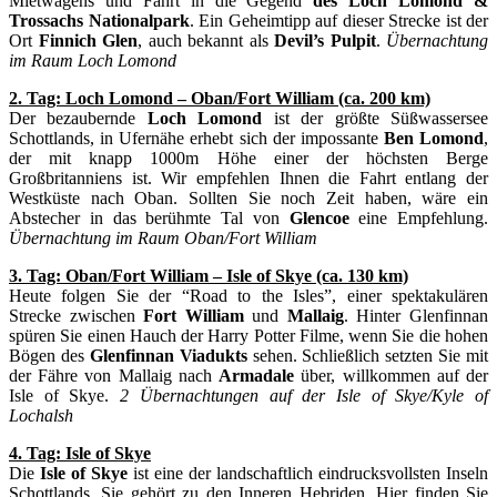
Mietwagens und Fahrt in die Gegend
des Loch Lomond &
Trossachs Nationalpark
. Ein Geheimtipp auf dieser Strecke ist der
Ort
Finnich Glen
, auch bekannt als
Devil’s Pulpit
.
Übernachtung
im Raum Loch Lomond
2. Tag: Loch Lomond – Oban/Fort William (ca. 200 km)
Der bezaubernde
Loch Lomond
ist der größte Süßwassersee
Schottlands, in Ufernähe erhebt sich der impossante
Ben Lomond
,
der mit knapp 1000m Höhe einer der höchsten Berge
Großbritanniens ist. Wir empfehlen Ihnen die Fahrt entlang der
Westküste nach Oban. Sollten Sie noch Zeit haben, wäre ein
Abstecher in das berühmte Tal von
Glencoe
eine Empfehlung.
Übernachtung im Raum Oban/Fort William
3. Tag: Oban/Fort William – Isle of Skye (ca. 130 km)
Heute folgen Sie der “Road to the Isles”, einer spektakulären
Strecke zwischen
Fort William
und
Mallaig
. Hinter Glenfinnan
spüren Sie einen Hauch der Harry Potter Filme, wenn Sie die hohen
Bögen des
Glenfinnan Viadukts
sehen. Schließlich setzten Sie mit
der Fähre von Mallaig nach
Armadale
über, willkommen auf der
Isle of Skye.
2 Übernachtungen auf der Isle of Skye/Kyle of
Lochalsh
4. Tag: Isle of Skye
Die
Isle of Skye
ist eine der landschaftlich eindrucksvollsten Inseln
Schottlands. Sie gehört zu den Inneren Hebriden. Hier finden Sie