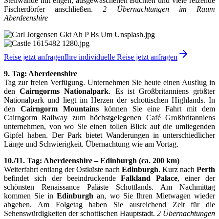
Steilwände mit engen, ausgewaschenen Buchten und viele reizende
Fischerdörfer anschließen.
2 Übernachtungen im Raum
Aberdeenshire
Reise jetzt anfragen
Ihre individuelle Reise jetzt anfragen
9. Tag: Aberdeenshire
Tag zur freien Verfügung. Unternehmen Sie heute einen Ausflug in
den
Cairngorms Nationalpark
. Es ist Großbritanniens größter
Nationalpark und liegt im Herzen der schottischen Highlands. In
den
Cairngorm Mountains
können Sie eine Fahrt mit dem
Cairngorm Railway zum höchstgelegenen Café Großbritanniens
unternehmen, von wo Sie einen tollen Blick auf die umliegenden
Gipfel haben. Der Park bietet Wanderungen in unterschiedlicher
Länge und Schwierigkeit. Übernachtung wie am Vortag.
10./11. Tag: Aberdeenshire – Edinburgh (ca. 200 km)
Weiterfahrt entlang der Ostküste nach
Edinburgh
. Kurz nach
Perth
befindet sich der beeindruckende
Falkland Palace
, einer der
schönsten Renaissance Paläste Schottlands. Am Nachmittag
kommen Sie in
Edinburgh
an, wo Sie Ihren Mietwagen wieder
abgeben. Am Folgetag haben Sie ausreichend Zeit für die
Sehenswürdigkeiten der schottischen Hauptstadt.
2 Übernachtungen