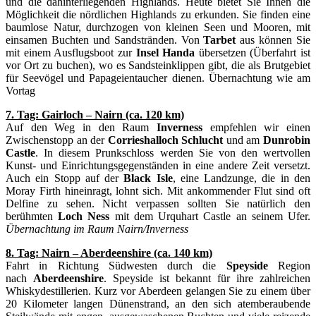
und die dahinterliegenden Highlands. Heute bietet Sie Ihnen die
Möglichkeit die nördlichen Highlands zu erkunden. Sie finden eine
baumlose Natur, durchzogen von kleinen Seen und Mooren, mit
einsamen Buchten und Sandstränden. Von
Tarbet
aus können Sie
mit einem Ausflugsboot zur
Insel Handa
übersetzen (Überfahrt ist
vor Ort zu buchen), wo es Sandsteinklippen gibt, die als Brutgebiet
für Seevögel und Papageientaucher dienen. Übernachtung wie am
Vortag
7. Tag: Gairloch – Nairn (ca. 120 km)
Auf den Weg in den Raum
Inverness
empfehlen wir einen
Zwischenstopp an der
Corrieshalloch Schlucht
und am
Dunrobin
Castle
. In diesem Prunkschloss werden Sie von den wertvollen
Kunst- und Einrichtungsgegenständen in eine andere Zeit versetzt.
Auch ein Stopp auf der
Black Isle
, eine Landzunge, die in den
Moray Firth hineinragt, lohnt sich. Mit ankommender Flut sind oft
Delfine zu sehen. Nicht verpassen sollten Sie natürlich den
berühmten
Loch Ness
mit dem Urquhart Castle an seinem Ufer.
Übernachtung im Raum Nairn/Inverness
8. Tag: Nairn – Aberdeenshire (ca. 140 km)
Fahrt in Richtung Südwesten durch die
Speyside
Region
nach
Aberdeenshire
. Speyside ist bekannt für ihre zahlreichen
Whiskydestillerien. Kurz vor Aberdeen gelangen Sie zu einem über
20 Kilometer langen Dünenstrand, an den sich atemberaubende