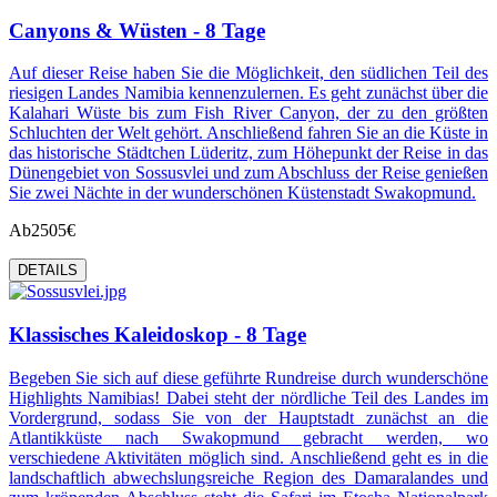
Canyons & Wüsten - 8 Tage
Auf dieser Reise haben Sie die Möglichkeit, den südlichen Teil des
riesigen Landes Namibia kennenzulernen. Es geht zunächst über die
Kalahari Wüste bis zum Fish River Canyon, der zu den größten
Schluchten der Welt gehört. Anschließend fahren Sie an die Küste in
das historische Städtchen Lüderitz, zum Höhepunkt der Reise in das
Dünengebiet von Sossusvlei und zum Abschluss der Reise genießen
Sie zwei Nächte in der wunderschönen Küstenstadt Swakopmund.
Ab
2505€
DETAILS
Klassisches Kaleidoskop - 8 Tage
Begeben Sie sich auf diese geführte Rundreise durch wunderschöne
Highlights Namibias! Dabei steht der nördliche Teil des Landes im
Vordergrund, sodass Sie von der Hauptstadt zunächst an die
Atlantikküste nach Swakopmund gebracht werden, wo
verschiedene Aktivitäten möglich sind. Anschließend geht es in die
landschaftlich abwechslungsreiche Region des Damaralandes und