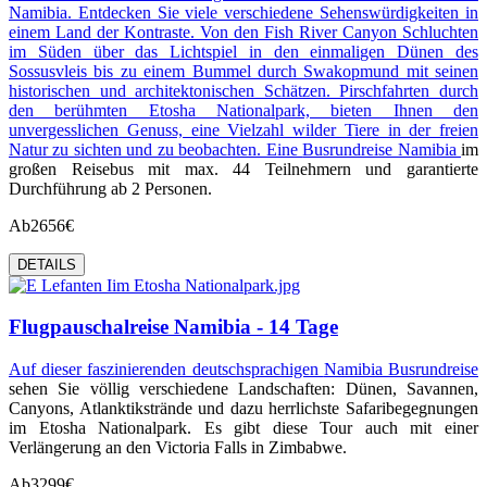
Namibia. Entdecken Sie viele verschiedene Sehenswürdigkeiten in
einem Land der Kontraste. Von den Fish River Canyon Schluchten
im Süden über das Lichtspiel in den einmaligen Dünen des
Sossusvleis bis zu einem Bummel durch Swakopmund mit seinen
historischen und architektonischen Schätzen. Pirschfahrten durch
den berühmten Etosha Nationalpark, bieten Ihnen den
unvergesslichen Genuss, eine Vielzahl wilder Tiere in der freien
Natur zu sichten und zu beobachten. Eine
Busrundreise Namibia
im
großen Reisebus mit max. 44 Teilnehmern und garantierte
Durchführung ab 2 Personen.
Ab
2656€
DETAILS
Flugpauschalreise Namibia - 14 Tage
Auf dieser faszinierenden deutschsprachigen
Namibia Busrundreise
sehen Sie völlig verschiedene Landschaften: Dünen, Savannen,
Canyons, Atlanktikstrände und dazu herrlichste Safaribegegnungen
im Etosha Nationalpark. Es gibt diese Tour auch mit einer
Verlängerung an den Victoria Falls in Zimbabwe.
Ab
3299€