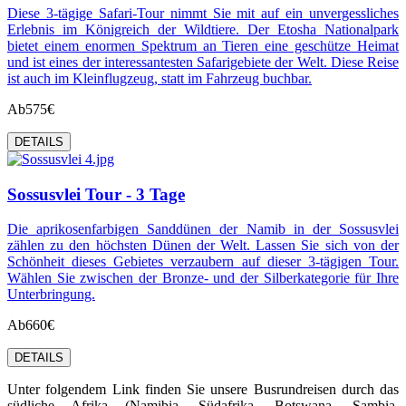
Diese 3-tägige Safari-Tour nimmt Sie mit auf ein unvergessliches
Erlebnis im Königreich der Wildtiere. Der Etosha Nationalpark
bietet einem enormen Spektrum an Tieren eine geschütze Heimat
und ist eines der interessantesten Safarigebiete der Welt. Diese Reise
ist auch im Kleinflugzeug, statt im Fahrzeug buchbar.
Ab
575€
DETAILS
Sossusvlei Tour - 3 Tage
Die aprikosenfarbigen Sanddünen der Namib in der Sossusvlei
zählen zu den höchsten Dünen der Welt. Lassen Sie sich von der
Schönheit dieses Gebietes verzaubern auf dieser 3-tägigen Tour.
Wählen Sie zwischen der Bronze- und der Silberkategorie für Ihre
Unterbringung.
Ab
660€
DETAILS
Unter folgendem Link finden Sie unsere Busrundreisen durch das
südliche Afrika (Namibia, Südafrika, Botswana, Sambia,