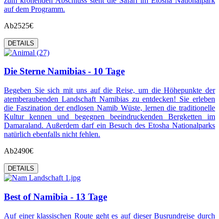
zum krönenden Abschluss steht die Safari im Etosha Nationalpark
auf dem Programm.
Ab
2525€
DETAILS
Die Sterne Namibias - 10 Tage
Begeben Sie sich mit uns auf die Reise, um die Höhepunkte der
atemberaubenden Landschaft Namibias zu entdecken! Sie erleben
die Faszination der endlosen Namib Wüste, lernen die traditionelle
Kultur kennen und begegnen beeindruckenden Bergketten im
Damaraland. Außerdem darf ein Besuch des Etosha Nationalparks
natürlich ebenfalls nicht fehlen.
Ab
2490€
DETAILS
Best of Namibia - 13 Tage
Auf einer klassischen Route geht es auf dieser Busrundreise durch