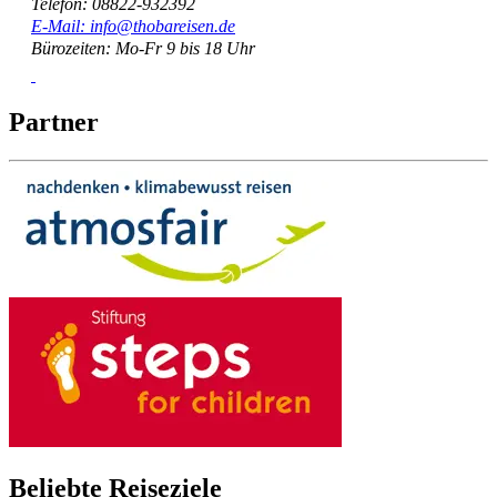
Telefon: 08822-932392
E-Mail: info@thobareisen.de
Bürozeiten: Mo-Fr 9 bis 18 Uhr
Partner
Beliebte Reiseziele