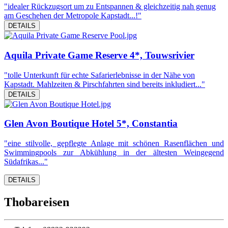
"idealer Rückzugsort um zu Entspannen & gleichzeitig nah genug
am Geschehen der Metropole Kapstadt...!"
DETAILS
Aquila Private Game Reserve 4*, Touwsrivier
"tolle Unterkunft für echte Safarierlebnisse in der Nähe von
Kapstadt. Mahlzeiten & Pirschfahrten sind bereits inkludiert..."
DETAILS
Glen Avon Boutique Hotel 5*, Constantia
"eine stilvolle, gepflegte Anlage mit schönen Rasenflächen und
Swimmingpools zur Abkühlung in der ältesten Weingegend
Südafrikas..."
DETAILS
Thobareisen