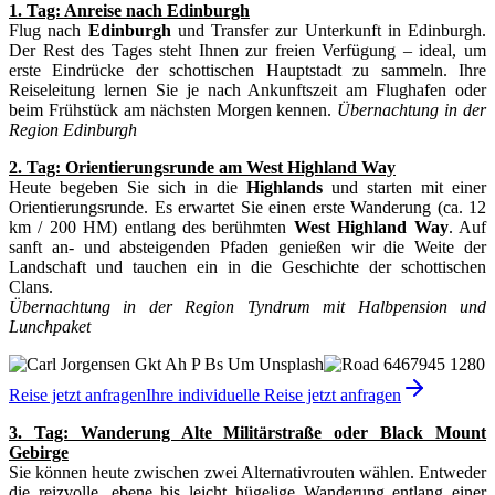
1. Tag: Anreise nach Edinburgh
Flug nach
Edinburgh
und Transfer zur Unterkunft in Edinburgh.
Der Rest des Tages steht Ihnen zur freien Verfügung – ideal, um
erste Eindrücke der schottischen Hauptstadt zu sammeln. Ihre
Reiseleitung lernen Sie je nach Ankunftszeit am Flughafen oder
beim Frühstück am nächsten Morgen kennen.
Übernachtung in der
Region Edinburgh
2. Tag: Orientierungsrunde am West Highland Way
Heute begeben Sie sich in die
Highlands
und starten mit einer
Orientierungsrunde. Es erwartet Sie einen erste Wanderung (ca. 12
km / 200 HM) entlang des berühmten
West Highland Way
. Auf
sanft an- und absteigenden Pfaden genießen wir die Weite der
Landschaft und tauchen ein in die Geschichte der schottischen
Clans.
Übernachtung in der Region Tyndrum mit Halbpension und
Lunchpaket
Reise jetzt anfragen
Ihre individuelle Reise jetzt anfragen
3. Tag: Wanderung Alte Militärstraße oder Black Mount
Gebirge
Sie können heute zwischen zwei Alternativrouten wählen. Entweder
die reizvolle, ebene bis leicht hügelige Wanderung entlang einer