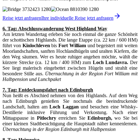
Reise jetzt anfragen
Ihre individuelle Reise jetzt anfragen
6. Tag: Abschlusswanderung West Highland Way
Am letzten Wandertag erleben Sie noch einmal die ganze Schönheit
der schottischen Highlands. Die lange Etappe (ca. 22 km / 600 HM)
führt von
Kinlochleven
bis
Fort William
und begeistert mit weiten
Moorlandschaften, sanften Hochlandhügeln und uralten Kiefern, die
den Weg säumen. Wer es heute ruhiger angehen möchte, wählt die
kürzere Strecke (ca. 12 km / 400 HM) zum
Loch Lundavra.
Der
See liegt malerisch eingebettet zwischen Hügeln und strahlt eine
besondere Stille aus.
Übernachtung in der Region Fort William mit
Halbpension und Lunchpaket
7. Tag:
Entdeckungsfahrt nach Edinburgh
Nun heißt es Abschied nehmen von den Highlands. Auf dem Weg
nach Edinburgh genießen Sie nochmals die beeindruckende
Landschaft, halten am
Loch Laggan
und besuchen eine Whisky-
Destillerie inklusive Führung und Verkostung. Nach einer
Mittagspause in
Pitlochry
erreichen Sie
Edinburgh,
wo Sie bei
einer kleinen Stadtbesichtigung die Hauptstadt näher kennenlernen.
Übernachtung in der Region Edinburgh mit Halbpension
8. Tag: Heimreise