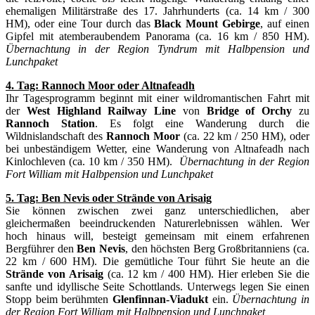
ehemaligen Militärstraße des 17. Jahrhunderts (ca. 14 km / 300
HM), oder eine Tour durch das
Black Mount Gebirge
, auf einen
Gipfel mit atemberaubendem Panorama (ca. 16 km / 850 HM).
Übernachtung in der Region Tyndrum mit Halbpension und
Lunchpaket
4. Tag: Rannoch Moor oder Altnafeadh
Ihr Tagesprogramm beginnt mit einer wildromantischen Fahrt mit
der
West Highland Railway
Line
von
Bridge of Orchy
zu
Rannoch Station
. Es folgt eine Wanderung durch die
Wildnislandschaft des
Rannoch
Moor
(ca. 22 km / 250 HM), oder
bei unbeständigem Wetter, eine Wanderung von Altnafeadh nach
Kinlochleven (ca. 10 km / 350 HM).
Übernachtung in der Region
Fort William mit Halbpension und Lunchpaket
5. Tag: Ben Nevis oder
Strände von Arisaig
Sie können zwischen zwei ganz unterschiedlichen, aber
gleichermaßen beeindruckenden Naturerlebnissen wählen. Wer
hoch hinaus will, besteigt gemeinsam mit einem erfahrenen
Bergführer den
Ben Nevis
, den höchsten Berg Großbritanniens (ca.
22 km / 600 HM). Die gemütliche Tour führt Sie heute an die
Strände von Arisaig
(ca. 12 km / 400 HM). Hier erleben Sie die
sanfte und idyllische Seite Schottlands. Unterwegs legen Sie einen
Stopp beim berühmten
Glenfinnan-Viadukt
ein.
Übernachtung in
der Region Fort William mit Halbpension und Lunchpaket