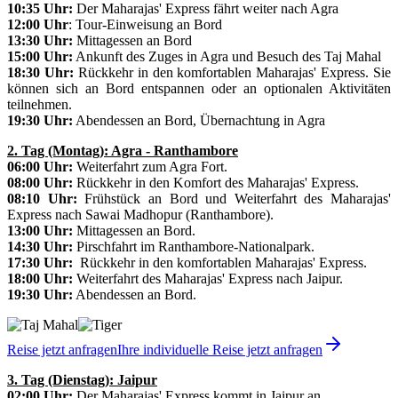
10:35 Uhr:
Der Maharajas' Express fährt weiter nach Agra
12:00 Uhr
: Tour-Einweisung an Bord
13:30 Uhr:
Mittagessen an Bord
15:00 Uhr:
Ankunft des Zuges in Agra und Besuch des Taj Mahal
18:30 Uhr:
Rückkehr in den komfortablen Maharajas' Express. Sie
können sich an Bord entspannen oder an optionalen Aktivitäten
teilnehmen.
19:30 Uhr:
Abendessen an Bord, Übernachtung in Agra
2. Tag (Montag): Agra - Ranthambore
06:00 Uhr:
Weiterfahrt zum Agra Fort.
08:00 Uhr:
Rückkehr in den Komfort des Maharajas' Express.
08:10 Uhr:
Frühstück an Bord und Weiterfahrt des Maharajas'
Express nach Sawai Madhopur (Ranthambore).
13:00 Uhr:
Mittagessen an Bord.
14:30 Uhr:
Pirschfahrt im Ranthambore-Nationalpark.
17:30 Uhr:
Rückkehr in den komfortablen Maharajas' Express.
18:00 Uhr:
Weiterfahrt des Maharajas' Express nach Jaipur.
19:30 Uhr:
Abendessen an Bord.
Reise jetzt anfragen
Ihre individuelle Reise jetzt anfragen
3. Tag (Dienstag): Jaipur
02:00 Uhr:
Der Maharajas' Express kommt in Jaipur an.