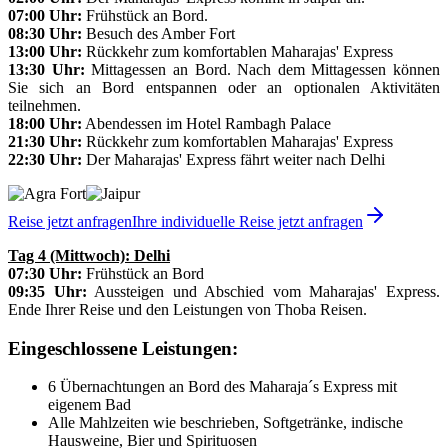
07:00 Uhr:
Frühstück an Bord.
08:30 Uhr:
Besuch des Amber Fort
13:00 Uhr:
Rückkehr zum komfortablen Maharajas' Express
13:30 Uhr:
Mittagessen an Bord. Nach dem Mittagessen können
Sie sich an Bord entspannen oder an optionalen Aktivitäten
teilnehmen.
18:00 Uhr:
Abendessen im Hotel Rambagh Palace
21:30 Uhr:
Rückkehr zum komfortablen Maharajas' Express
22:30 Uhr:
Der Maharajas' Express fährt weiter nach Delhi
Reise jetzt anfragen
Ihre individuelle Reise jetzt anfragen
Tag 4 (Mittwoch): Delhi
07:30 Uhr:
Frühstück an Bord
09:35 Uhr:
Aussteigen und Abschied vom Maharajas' Express.
Ende Ihrer Reise und den Leistungen von Thoba Reisen.
Eingeschlossene Leistungen:
6 Übernachtungen an Bord des Maharaja´s Express mit
eigenem Bad
Alle Mahlzeiten wie beschrieben, Softgetränke, indische
Hausweine, Bier und Spirituosen