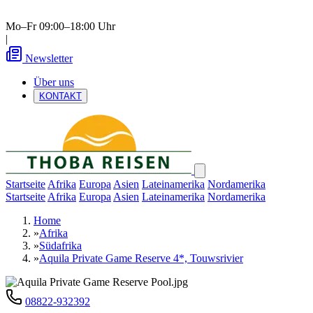
Mo–Fr 09:00–18:00 Uhr
|
Newsletter
Über uns
KONTAKT
Startseite
Afrika
Europa
Asien
Lateinamerika
Nordamerika
Startseite
Afrika
Europa
Asien
Lateinamerika
Nordamerika
Home
»
Afrika
»
Südafrika
»
Aquila Private Game Reserve 4*, Touwsrivier
08822-932392