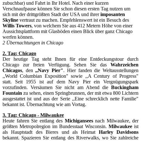
zubuchbar) und Fahrt in Ihr Hotel. Nach einer kurzen
Verschnaufpause können Sie schon diesen ersten Tag nutzen um
sich mit der drittgrößten Stadt der USA und ihrer
imposanten
Skyline
vertraut zu machen. Empfehlenswert ist ein Besuch des
Willis Towers
, von welchem Sie aus 412 Metern Höhe von einer
Aussichtsplattform mit Glasböden einen Blick über ganz Chicago
werfen können.
2 Übernachtungen in Chicago
2. Tag: Chicago
Der heutige Tag steht Ihnen für eine Entdeckungstour durch
Chicago zur freien Verfügung. Sehen Sie das
Wahrzeichen
Chicagos
, den
,,Navy Pier"
. Hier fanden die Weltausstellungen
,,World Columbian Exposition" sowie ,,A Century of Progress"
statt. Seit 1955 ist auf dem Navy Pier ein Vergnügungspark
vorzufinden. Versäumen Sie nicht am Abend die
Buckingham
Fountain
zu sehen, einen Springbrunnen, der mit etwa 800 Lichtern
ausgestattet ist und aus der Serie ,,Eine schrecklich nette Familie"
bekannt ist. Übernachtung wie am Vortag.
3. Tag: Chicago - Milwaukee
Heute fahren Sie entlang des
Michigansees
nach Milwaukee, der
größten Metropolregion im Bundesstaat Wisconsin.
Milwaukee
ist
als Hauptstadt des Bieres und als Heimat
Harley Davidsons
bekannt. Spazieren Sie entlang des Riverwalks, wo Sie zahlreiche