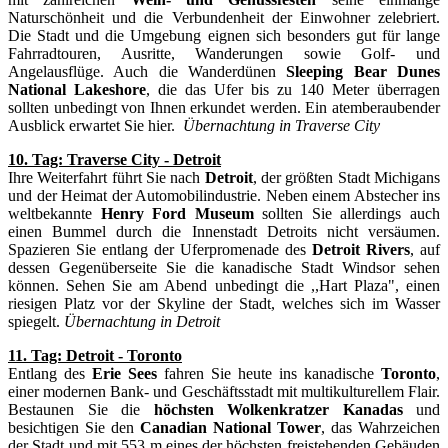
Naturschönheit und die Verbundenheit der Einwohner zelebriert.
Die Stadt und die Umgebung eignen sich besonders gut für lange
Fahrradtouren, Ausritte, Wanderungen sowie Golf- und
Angelausflüge. Auch die Wanderdünen
Sleeping Bear Dunes
National Lakeshore
, die das Ufer bis zu 140 Meter überragen
sollten unbedingt von Ihnen erkundet werden. Ein atemberaubender
Ausblick erwartet Sie hier.
Übernachtung in Traverse City
10. Tag: Traverse City - Detroit
Ihre Weiterfahrt führt Sie nach
Detroit
, der größten Stadt Michigans
und der Heimat der Automobilindustrie. Neben einem Abstecher ins
weltbekannte
Henry Ford Museum
sollten Sie allerdings auch
einen Bummel durch die Innenstadt Detroits nicht versäumen.
Spazieren Sie entlang der Uferpromenade des
Detroit Rivers
, auf
dessen Gegenüberseite Sie die kanadische Stadt Windsor sehen
können. Sehen Sie am Abend unbedingt die ,,Hart Plaza", einen
riesigen Platz vor der Skyline der Stadt, welches sich im Wasser
spiegelt.
Übernachtung in Detroit
11. Tag: Detroit - Toronto
Entlang des
Erie Sees
fahren Sie heute ins kanadische
Toronto
,
einer modernen Bank- und Geschäftsstadt mit multikulturellem Flair.
Bestaunen Sie die
höchsten Wolkenkratzer Kanadas
und
besichtigen Sie den
Canadian National Tower
, das Wahrzeichen
der Stadt und mit 553 m eines der höchsten freistehenden Gebäuden