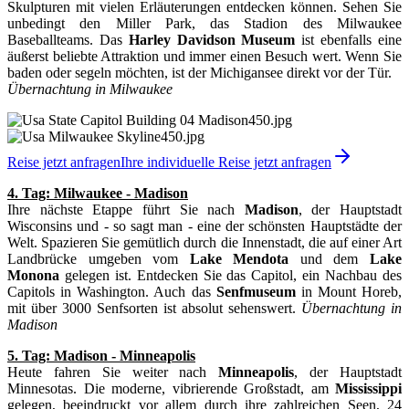
Skulpturen mit vielen Erläuterungen entdecken können. Sehen Sie
unbedingt den Miller Park, das Stadion des Milwaukee
Baseballteams. Das
Harley Davidson Museum
ist ebenfalls eine
äußerst beliebte Attraktion und immer einen Besuch wert. Wenn Sie
baden oder segeln möchten, ist der Michigansee direkt vor der Tür.
Übernachtung in Milwaukee
Reise jetzt anfragen
Ihre individuelle Reise jetzt anfragen
4. Tag: Milwaukee - Madison
Ihre nächste Etappe führt Sie nach
Madison
, der Hauptstadt
Wisconsins und - so sagt man - eine der schönsten Hauptstädte der
Welt. Spazieren Sie gemütlich durch die Innenstadt, die auf einer Art
Landbrücke umgeben vom
Lake Mendota
und dem
Lake
Monona
gelegen ist. Entdecken Sie das Capitol, ein Nachbau des
Capitols in Washington. Auch das
Senfmuseum
in Mount Horeb,
mit über 3000 Senfsorten ist absolut sehenswert.
Übernachtung in
Madison
5. Tag: Madison - Minneapolis
Heute fahren Sie weiter nach
Minneapolis
, der Hauptstadt
Minnesotas. Die moderne, vibrierende Großstadt, am
Mississippi
gelegen, beeindruckt vor allem durch ihre zahlreichen Seen, 24