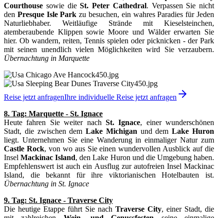
Courthouse
sowie die
St. Peter Cathedral
. Verpassen Sie nicht
den
Presque Isle Park
zu besuchen, ein wahres Paradies für Jeden
Naturliebhaber. Weitläufige Strände mit Kieselsteinchen,
atemberaubende Klippen sowie Moore und Wälder erwarten Sie
hier. Ob wandern, reiten, Tennis spielen oder picknicken - der Park
mit seinen unendlich vielen Möglichkeiten wird Sie verzaubern.
Übernachtung in Marquette
Reise jetzt anfragen
Ihre individuelle Reise jetzt anfragen
8. Tag: Marquette - St. Ignace
Heute fahren Sie weiter nach
St. Ignace
, einer wunderschönen
Stadt, die zwischen dem
Lake Michigan
und dem
Lake Huron
liegt. Unternehmen Sie eine Wanderung in einmaliger Natur zum
Castle Rock
, von wo aus Sie einen wundervollen Ausblick auf die
Insel
Mackinac Island
, den Lake Huron und die Umgebung haben.
Empfehlenswert ist auch ein Ausflug zur autofreien Insel Mackinac
Island, die bekannt für ihre viktorianischen Hotelbauten ist.
Übernachtung in St. Ignace
9. Tag: St. Ignace - Traverse City
Die heutige Etappe führt Sie nach
Traverse City
, einer Stadt, die
mit zahlreichen
Wein- und Genussfesten
seine einmalige