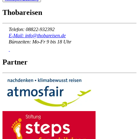
Thobareisen
Telefon: 08822-932392
E-Mail: info@thobareisen.de
Bürozeiten: Mo-Fr 9 bis 18 Uhr
Partner