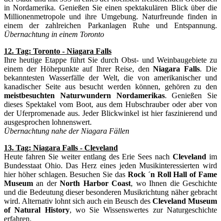
in Nordamerika. Genießen Sie einen spektakulären Blick über die
Millionenmetropole und ihre Umgebung. Naturfreunde finden in
einem der zahlreichen Parkanlagen Ruhe und Entspannung.
Übernachtung in einem Toronto
12. Tag: Toronto - Niagara Falls
Ihre heutige Etappe führt Sie durch Obst- und Weinbaugebiete zu
einem der Höhepunkte auf Ihrer Reise, den
Niagara Falls
. Die
bekanntesten Wasserfälle der Welt, die von amerikanischer und
kanadischer Seite aus besucht werden können, gehören zu den
meistbesuchten Naturwundern Nordamerikas
. Genießen Sie
dieses
Spektakel vom Boot, aus dem Hubschrauber oder aber von
der Uferpromenade aus. Jeder Blickwinkel ist hier faszinierend und
ausgesprochen lohnenswert.
Übernachtung nahe der Niagara Fällen
13. Tag: Niagara Falls - Cleveland
Heute fahren Sie weiter entlang des Erie Sees nach
Cleveland
im
Bundesstaat Ohio. Das Herz eines jeden Musikinteressierten wird
hier höher schlagen. Besuchen Sie das
Rock ´n Roll Hall of Fame
Museum
an der
North Harbor Coast
, wo Ihnen die Geschichte
und die Bedeutung dieser besonderen Musikrichtung näher gebracht
wird. Alternativ lohnt sich auch ein Beusch des
Cleveland Museum
of Natural History
, wo Sie Wissenswertes zur Naturgeschichte
erfahren.