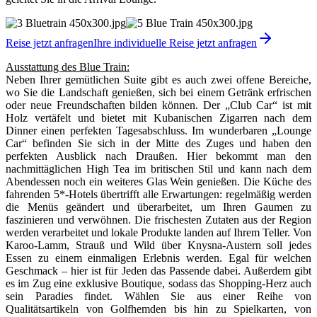
Reise jetzt anfragen
Ihre individuelle Reise jetzt anfragen
Ausstattung des Blue Train:
Neben Ihrer gemütlichen Suite gibt es auch zwei offene Bereiche,
wo Sie die Landschaft genießen, sich bei einem Getränk erfrischen
oder neue Freundschaften bilden können. Der „Club Car“ ist mit
Holz vertäfelt und bietet mit Kubanischen Zigarren nach dem
Dinner einen perfekten Tagesabschluss. Im wunderbaren „Lounge
Car“ befinden Sie sich in der Mitte des Zuges und haben den
perfekten Ausblick nach Draußen. Hier bekommt man den
nachmittäglichen High Tea im britischen Stil und kann nach dem
Abendessen noch ein weiteres Glas Wein genießen. Die Küche des
fahrenden 5*-Hotels übertrifft alle Erwartungen: regelmäßig werden
die Menüs geändert und überarbeitet, um Ihren Gaumen zu
faszinieren und verwöhnen. Die frischesten Zutaten aus der Region
werden verarbeitet und lokale Produkte landen auf Ihrem Teller. Von
Karoo-Lamm, Strauß und Wild über Knysna-Austern soll jedes
Essen zu einem einmaligen Erlebnis werden. Egal für welchen
Geschmack – hier ist für Jeden das Passende dabei. Außerdem gibt
es im Zug eine exklusive Boutique, sodass das Shopping-Herz auch
sein Paradies findet. Wählen Sie aus einer Reihe von
Qualitätsartikeln von Golfhemden bis hin zu Spielkarten, von