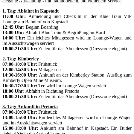
elegante Ausstattung - mit traditionellem, individuellem Service.
1. Tag: Abfahrt in Kapstadt
11:00 Uhr:
Anmeldung und Check-In in der Blue Train VIP
Lounge am Bahnhof von Kapstadt.
12:45 Uhr:
Beginn Boarding
13:00 Uhr:
Abfahrt Blue Train & Begrüßung an Bord
14:00 Uhr:
Ein leichtes Mittagessen wird im Lounge-Wagen und
im Aussichtswagen serviert
18:00-21:30 Uhr:
Zeiten für das Abendessen (Dresscode elegant)
2. Tag: Kimberley
07:00-10:00 Uhr:
Frühstück
12:00-14:30 Uhr:
Mittagessen
14:30-16:00 Uhr:
Ankunft an der Kimberley Station. Ausflug zum
Kimberly Open Mine Museum.
16:30-17:30 Uhr:
Tee wird im Lounge Wagen serviert.
18:00 Uhr:
Abfahrt in Richtung Pretoria
18:00-21:30 Uhr:
Zeiten für das Abendessen (Dresscode elegant)
3. Tag: Ankunft in Pretoria
07:00-10:00 Uhr:
Frühstück
13:00-15:00 Uhr:
Ein leichtes Mittagessen wird im Lounge-Wagen
und im Aussichtswagen serviert
15:00-18:00 Uhr:
Ankunft am Bahnhof in Kapstadt. Ein Butler
geleitet Sie in die Arrival Lounge.