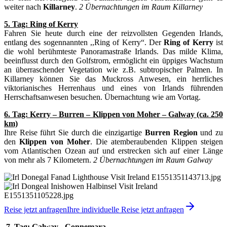
weiter nach
Killarney
.
2 Übernachtungen im Raum Killarney
5. Tag: Ring of Kerry
Fahren Sie heute durch eine der reizvollsten Gegenden Irlands,
entlang des sogennannten ,,Ring of Kerry“. Der
Ring of Kerry
ist
die wohl berühmteste Panoramastraße Irlands. Das milde Klima,
beeinflusst durch den Golfstrom, ermöglicht ein üppiges Wachstum
an überraschender Vegetation wie z.B. subtropischer Palmen. In
Killarney können Sie das Muckross Anwesen, ein herrliches
viktorianisches Herrenhaus und eines von Irlands führenden
Herrschaftsanwesen besuchen. Übernachtung wie am Vortag.
6. Tag: Kerry – Burren – Klippen von Moher – Galway (ca. 250
km)
Ihre Reise führt Sie durch die einzigartige
Burren Region
und zu
den
Klippen von Moher
. Die atemberaubenden Klippen steigen
vom Atlantischen Ozean auf und erstrecken sich auf einer Länge
von mehr als 7 Kilometern.
2 Übernachtungen im Raum Galway
Reise jetzt anfragen
Ihre individuelle Reise jetzt anfragen
7. Tag: Galway - Connemara