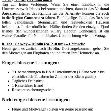
Tag zur freien Verfügung. Wenn Sie einen Einblick in die
Unterwasserwelt Irlands bekommen möchten, dann ist das
National
Aquarium
genau das Richtige für Sie. Alternativ können Sie auch
in die Region
Connemara
fahren. Ein hügeliges Land, das für seine
tollen Sandstrände, Steinmauern und reetgedeckten Häusern
bekannt ist. In der nördlichen Hälfte, finden Sie den einzigen Fjord
Irlands, den wunderschönen Killary Habour. Connemara ist ein
wahres Paradies für Naturliebhaber. Übernachtung wie am Vortag.
8. Tag: Galway – Dublin (ca. 210 km) – Heimreise
Heute geht es zurück nach
Dublin
. Dort angekommen geben Sie
den Mietwagen am Flughafen ab und treten Ihre Heimreise an.
Eingeschlossene Leistungen:
7 Übernachtungen in B&B Unterkünften (1 Kind von 2 bis
einschließlich 11 Jahren im Zimmer der Eltern gratis!)
Tägliches Frühstück
1 Reiseführer Irland
Reisepreissicherungsschein
Nicht eingeschlossene Leistungen:
Flüge und Mietwagen (bieten wir gerne passend an)