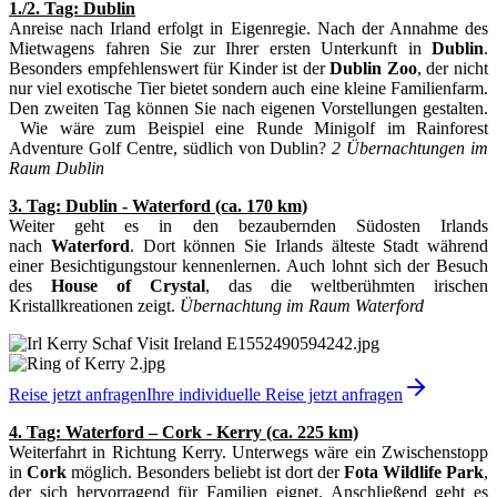
1./2. Tag: Dublin
Anreise nach Irland erfolgt in Eigenregie. Nach der Annahme des
Mietwagens fahren Sie zur Ihrer ersten Unterkunft in
Dublin
.
Besonders empfehlenswert für Kinder ist der
Dublin Zoo
, der nicht
nur viel exotische Tier bietet sondern auch eine kleine Familienfarm.
Den zweiten Tag können Sie nach eigenen Vorstellungen gestalten.
Wie wäre zum Beispiel eine Runde Minigolf im Rainforest
Adventure Golf Centre, südlich von Dublin?
2 Übernachtungen im
Raum Dublin
3. Tag: Dublin - Waterford (ca. 170 km)
Weiter geht es in den bezaubernden Südosten Irlands
nach
Waterford
. Dort können Sie Irlands älteste Stadt während
einer Besichtigungstour kennenlernen. Auch lohnt sich der Besuch
des
House of Crystal
, das die weltberühmten irischen
Kristallkreationen zeigt.
Übernachtung im Raum Waterford
Reise jetzt anfragen
Ihre individuelle Reise jetzt anfragen
4. Tag: Waterford – Cork - Kerry (ca. 225 km)
Weiterfahrt in Richtung Kerry. Unterwegs wäre ein Zwischenstopp
in
Cork
möglich. Besonders beliebt ist dort der
Fota Wildlife Park
,
der sich hervorragend für Familien eignet. Anschließend geht es