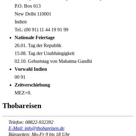
P.O. Box 613
New Delhi 110001
Indien
Tel.: (00 91) 11 44 19 91 99
Nationale Feiertage
26.01. Tag der Republik
15.08. Tag der Unabhängigkeit
02.10. Geburtstag von Mahatma Gandhi
Vorwahl Indien
00 91
Zeitverschiebung
MEZ+9.
Thobareisen
Telefon: 08822-932392
E-Mail: info@thobareisen.de
Bürozeiten: Mo-Fr 9 bis 18 Uhr