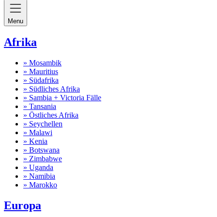
Menu
Afrika
» Mosambik
» Mauritius
» Südafrika
» Südliches Afrika
» Sambia + Victoria Fälle
» Tansania
» Östliches Afrika
» Seychellen
» Malawi
» Kenia
» Botswana
» Zimbabwe
» Uganda
» Namibia
» Marokko
Europa