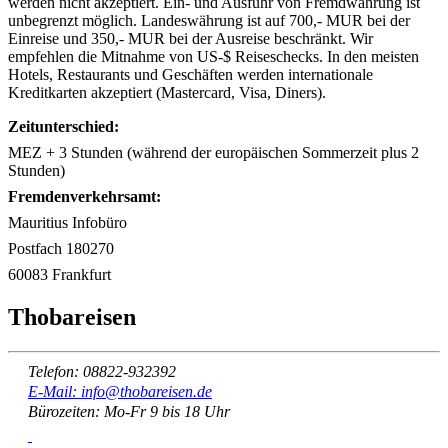
werden nicht akzeptiert. Ein- und Ausfuhr von Fremdwährung ist
unbegrenzt möglich. Landeswährung ist auf 700,- MUR bei der
Einreise und 350,- MUR bei der Ausreise beschränkt. Wir
empfehlen die Mitnahme von US-$ Reiseschecks. In den meisten
Hotels, Restaurants und Geschäften werden internationale
Kreditkarten akzeptiert (Mastercard, Visa, Diners).
Zeitunterschied:
MEZ + 3 Stunden (während der europäischen Sommerzeit plus 2
Stunden)
Fremdenverkehrsamt:
Mauritius Infobüro
Postfach 180270
60083 Frankfurt
Thobareisen
Telefon: 08822-932392
E-Mail: info@thobareisen.de
Bürozeiten: Mo-Fr 9 bis 18 Uhr