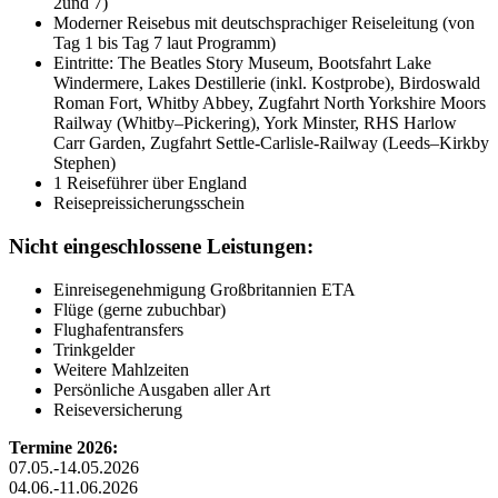
2und 7)
Moderner Reisebus mit deutschsprachiger Reiseleitung (von
Tag 1 bis Tag 7 laut Programm)
Eintritte: The Beatles Story Museum, Bootsfahrt Lake
Windermere, Lakes Destillerie (inkl. Kostprobe), Birdoswald
Roman Fort, Whitby Abbey, Zugfahrt North Yorkshire Moors
Railway (Whitby–Pickering), York Minster, RHS Harlow
Carr Garden, Zugfahrt Settle-Carlisle-Railway (Leeds–Kirkby
Stephen)
1 Reiseführer über England
Reisepreissicherungsschein
Nicht eingeschlossene Leistungen:
Einreisegenehmigung Großbritannien ETA
Flüge (gerne zubuchbar)
Flughafentransfers
Trinkgelder
Weitere Mahlzeiten
Persönliche Ausgaben aller Art
Reiseversicherung
Termine 2026:
07.05.-14.05.2026
04.06.-11.06.2026