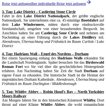
Reise jetzt anfragen
Ihre individuelle Reise jetzt anfragen
3. Tag: Lake District – Castlerigg Stone Circle
Fahrt in den
Lake District Nationalpark
, der größte englische
Nationalpark. Sie unternehmen eine ca. 45-minütige
Bootsfahrt
auf
dem
Lake Windermere,
mitten durch
eine eindrucksvolle
Seenlandschaft, umgeben von einer bezaubernden Bergwelt. Im
Anschluss halten Sie am
Castlerigg Sone Circle
und nehmen am
Nachmittag an einer Führung durch die
Lakes Distillery
teil.
Abendessen, Übernachtung und Frühstück im Raum Carlisle / Lake
District
4. Tag: Hadrians Wall – Engel des Nordens – Durham
Bei einem Spaziergang entlang des
Hadrians Walls
erkunden Sie
die Landschaft Nordenglands. Später besuchen Sie das
Birdoswald
Roman Fort
wo Sie viel über die geschichtlichen Hintergründe
erfahren. Am Nachmittag haben Sie Zeit die Stadt
Durham
auf
eigene Faust zu erkunden. Die historische Stadt ist die Heimat der
majestätischen Durham Kathedrale.
Abendessen, Übernachtung und
Frühstück im Raum Darlington / Middlesborough
5. Tag: Whitby Abbey – Robin Hood’s Bay – North Yorkshire
Moors Railway
Am Morgen fahren Sie in den historischen Küstenort
Whitby.
Dort
thront auf einer Klippe
Whitby Abbey
, die wohl romantischste