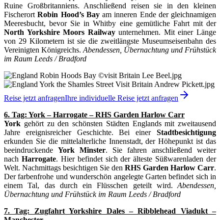
Ruine Großbritanniens. Anschließend reisen sie in den kleinen
Fischerort
Robin Hood’s Bay
am inneren Ende der gleichnamigen
Meeresbucht, bevor Sie in Whitby eine gemütliche Fahrt mit der
North Yorkshire Moors Railway
unternehmen. Mit einer Länge
von 29 Kilometern ist sie die zweitlängste Museumseisenbahn des
Vereinigten Königreichs.
Abendessen, Übernachtung und Frühstück
im Raum Leeds / Bradford
Reise jetzt anfragen
Ihre individuelle Reise jetzt anfragen
6. Tag: York – Harrogate – RHS Garden Harlow Carr
York
gehört zu den schönsten Städten Englands mit zweitausend
Jahre ereignisreicher Geschichte. Bei einer
Stadtbesichtigung
erkunden Sie die mittelalterliche Innenstadt, der Höhepunkt ist das
beeindruckende
York Minster
. Sie fahren anschließend weiter
nach
Harrogate
. Hier befindet sich der älteste Süßwarenladen der
Welt. Nachmittags besichtigen Sie den
RHS Garden Harlow Carr
.
Der farbenfrohe und wunderschön angelegte Garten befindet sich in
einem Tal, das durch ein Flüsschen geteilt wird.
Abendessen,
Übernachtung und Frühstück im Raum Leeds / Bradford
7. Tag: Zugfahrt Yorkshire Dales – Ribblehead Viadukt –
Manchester