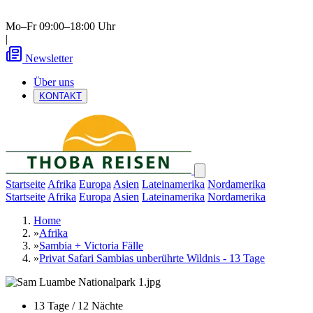
Mo–Fr 09:00–18:00 Uhr
|
Newsletter
Über uns
KONTAKT
Startseite
Afrika
Europa
Asien
Lateinamerika
Nordamerika
Startseite
Afrika
Europa
Asien
Lateinamerika
Nordamerika
Home
»
Afrika
»
Sambia + Victoria Fälle
»
Privat Safari Sambias unberührte Wildnis - 13 Tage
13 Tage / 12 Nächte