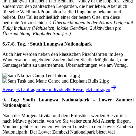
im Luangwa Tal leben? Der Beiname "Valley of the leopards" zeugt
zudem von den zahlreichen Leoparden, die hier leben. Aber auch
für seine Wildhund-Population ist die Umgebung bekannt und
beliebt. Das Tal ist schließlich einer der besten Orte, um diese
bedrohte Art zu sichten.
4 Übernachtungen in der Nkonzi Lodge mit
Fully Inclusive (Mahlzeiten, lokale Getränke, 2 Aktivitäten pro
Übernachtung, Flughafentransfers)
6./7./8. Tag, : South Luangwa Nationalpark
Auch hier werden neben den klassischen Pirschfahrten im Jeep
Wandersafaris angeboten. Zudem haben Sie die Möglichkeit, eine
Ganztagesfahrt zu unternehmen. Übernachtungen wie am Vortag.
Reise jetzt anfragen
Ihre individuelle Reise jetzt anfragen
9. Tag: South Luangwa Nationalpark - Lower Zambezi
Nationalpark
Nach der Morgenaktivität und dem Frühstück werden Sie zurück
nach Mfuwe gebracht, von wo Sie weiter zum Jeki Airstrip fliegen.
Von hier geht es mit einem weiteren Transfer in den Lower Zambezi
Nationalpark. Der Lower Zambezi Nationalpark bietet viel