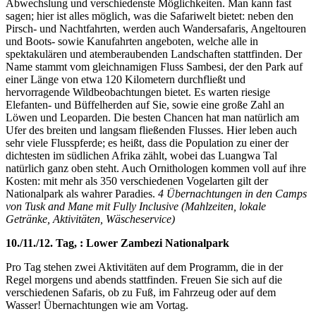
Abwechslung und verschiedenste Möglichkeiten. Man kann fast
sagen; hier ist alles möglich, was die Safariwelt bietet: neben den
Pirsch- und Nachtfahrten, werden auch Wandersafaris, Angeltouren
und Boots- sowie Kanufahrten angeboten, welche alle in
spektakulären und atemberaubenden Landschaften stattfinden. Der
Name stammt vom gleichnamigen Fluss Sambesi, der den Park auf
einer Länge von etwa 120 Kilometern durchfließt und
hervorragende Wildbeobachtungen bietet. Es warten riesige
Elefanten- und Büffelherden auf Sie, sowie eine große Zahl an
Löwen und Leoparden. Die besten Chancen hat man natürlich am
Ufer des breiten und langsam fließenden Flusses. Hier leben auch
sehr viele Flusspferde; es heißt, dass die Population zu einer der
dichtesten im südlichen Afrika zählt, wobei das Luangwa Tal
natürlich ganz oben steht. Auch Ornithologen kommen voll auf ihre
Kosten: mit mehr als 350 verschiedenen Vogelarten gilt der
Nationalpark als wahrer Paradies.
4 Übernachtungen in den Camps
von Tusk and Mane mit Fully Inclusive (Mahlzeiten, lokale
Getränke, Aktivitäten, Wäscheservice)
10./11./12. Tag, : Lower Zambezi Nationalpark
Pro Tag stehen zwei Aktivitäten auf dem Programm, die in der
Regel morgens und abends stattfinden. Freuen Sie sich auf die
verschiedenen Safaris, ob zu Fuß, im Fahrzeug oder auf dem
Wasser! Übernachtungen wie am Vortag.