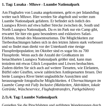
1. Tag: Lusaka - Mfuwe - Luambe Nationalpark
Am Flughafen von Lusaka angekommen, geht es per Inlandsflug
weiter nach Mfuwe. Hier werden Sie abgeholt und weiter zum
Luambe Nationalpark gefahren. Er befindet sich östlich des
Luangwa Rivers auf etwa halber Strecke zwischen de, South und
North Luangwa Nationalpark. Da es im Park nur ein Camp gibt,
erwartet Sie hier ein ganz besonderes und exklusives Safari-
Erlebnis, fernab des Massentourismus. Die Möglichkeiten zur
Tierbeobachtungen haben sich in den letzten Jahren stark verbessert
und so findet man direkt vor der Unterkunft eine riesige
Flusspferdpopulation; im Oktober sind es sogar bis zu 700
Flusspferde. Wenn auch die Anzahl der Großkatzen im
benachbarten Luangwa Nationalpark größer sind, kann man
trotzdem mit etwas Glück Leoparden und Löwen beobachten.
Zudem dürfen Sie sich auch auf weitere Tierarten, wie Elefanten,
Büffel oder Giraffen, sowie zahlreichen Antilopenarten freuen. Der
breite Luangwa River bietet unglaubliche Aussichten und
herausragende fotografische Möglichkeiten.
4 Übernachtungen im
Luambe Camp mit Fully Inclusive (Mahlzeiten, Aktivitäten, lokale
Getränke, Wäscheservice, Flughafentransfers, Parkgebühren)
2./3./4. Tag: Luambe Nationalpark
Genießen Sie die Pirschfahrten und geführten Wanderungen durch