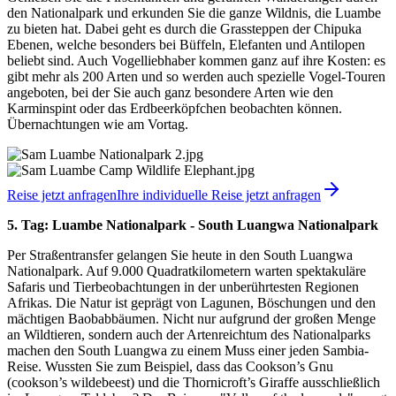
den Nationalpark und erkunden Sie die ganze Wildnis, die Luambe
zu bieten hat. Dabei geht es durch die Grassteppen der Chipuka
Ebenen, welche besonders bei Büffeln, Elefanten und Antilopen
beliebt sind. Auch Vogelliebhaber kommen ganz auf ihre Kosten: es
gibt mehr als 200 Arten und so werden auch spezielle Vogel-Touren
angeboten, bei der Sie auch ganz besondere Arten wie den
Karminspint oder das Erdbeerköpfchen beobachten können.
Übernachtungen wie am Vortag.
Reise jetzt anfragen
Ihre individuelle Reise jetzt anfragen
5. Tag: Luambe Nationalpark - South Luangwa Nationalpark
Per Straßentransfer gelangen Sie heute in den South Luangwa
Nationalpark. Auf 9.000 Quadratkilometern warten spektakuläre
Safaris und Tierbeobachtungen in der unberührtesten Regionen
Afrikas. Die Natur ist geprägt von Lagunen, Böschungen und den
mächtigen Baobabbäumen. Nicht nur aufgrund der großen Menge
an Wildtieren, sondern auch der Artenreichtum des Nationalparks
machen den South Luangwa zu einem Muss einer jeden Sambia-
Reise. Wussten Sie zum Beispiel, dass das Cookson’s Gnu
(cookson’s wildebeest) und die Thornicroft’s Giraffe ausschließlich