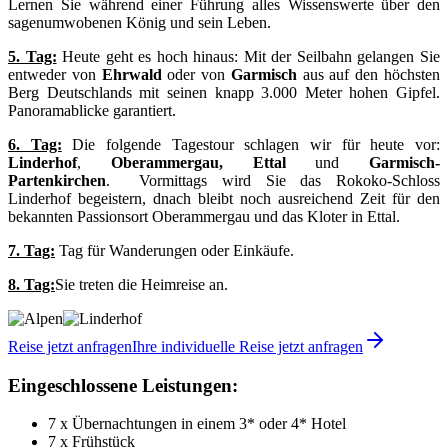
Lernen Sie während einer Führung alles Wissenswerte über den
sagenumwobenen König und sein Leben.
5. Tag:
Heute geht es hoch hinaus: Mit der Seilbahn gelangen Sie
entweder von
Ehrwald
oder von
Garmisch
aus auf den höchsten
Berg Deutschlands mit seinen knapp 3.000 Meter hohen Gipfel.
Panoramablicke garantiert.
6. Tag:
Die folgende Tagestour schlagen wir für heute vor:
Linderhof
,
Oberammergau, Ettal
und
Garmisch-
Partenkirchen
. Vormittags wird Sie das Rokoko-Schloss
Linderhof begeistern, dnach bleibt noch ausreichend Zeit für den
bekannten Passionsort Oberammergau und das Kloter in Ettal.
7. Tag:
Tag für Wanderungen oder Einkäufe.
8. Tag:
Sie treten die Heimreise an.
Reise jetzt anfragen
Ihre individuelle Reise jetzt anfragen
Eingeschlossene Leistungen:
7 x Übernachtungen in einem 3* oder 4* Hotel
7 x Frühstück