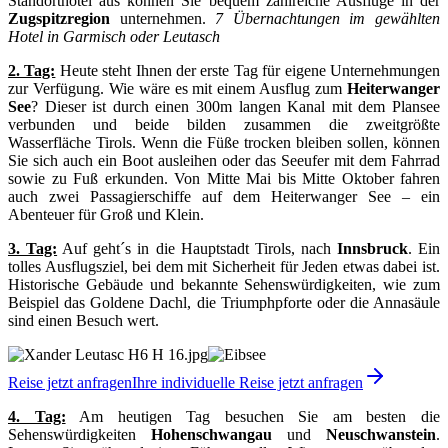
Standorthotel aus können Sie bequem zahlreiche Ausflüge in der
Zugspitzregion
unternehmen.
7 Übernachtungen im gewählten
Hotel in Garmisch oder Leutasch
2. Tag:
Heute steht Ihnen der erste Tag für eigene Unternehmungen
zur Verfügung. Wie wäre es mit einem Ausflug zum
Heiterwanger
See
? Dieser ist durch einen 300m langen Kanal mit dem Plansee
verbunden und beide bilden zusammen die zweitgrößte
Wasserfläche Tirols. Wenn die Füße trocken bleiben sollen, können
Sie sich auch ein Boot ausleihen oder das Seeufer mit dem Fahrrad
sowie zu Fuß erkunden. Von Mitte Mai bis Mitte Oktober fahren
auch zwei Passagierschiffe auf dem Heiterwanger See – ein
Abenteuer für Groß und Klein.
3. Tag:
Auf geht´s in die Hauptstadt Tirols, nach
Innsbruck
. Ein
tolles Ausflugsziel, bei dem mit Sicherheit für Jeden etwas dabei ist.
Historische Gebäude und bekannte Sehenswürdigkeiten, wie zum
Beispiel das Goldene Dachl, die Triumphpforte oder die Annasäule
sind einen Besuch wert.
Reise jetzt anfragen
Ihre individuelle Reise jetzt anfragen
4. Tag:
Am heutigen Tag besuchen Sie am besten die
Sehenswürdigkeiten
Hohenschwangau
und
Neuschwanstein
.